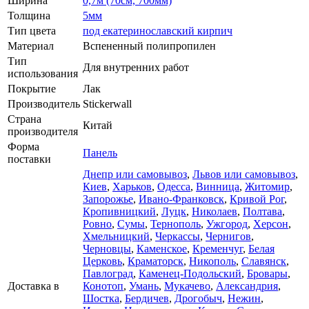
Ширина
0,7м (70см, 700мм)
Толщина
5мм
Тип цвета
под екатеринославский кирпич
Материал
Вспененный полипропилен
Тип
Для внутренних работ
использования
Покрытие
Лак
Производитель
Stickerwall
Страна
Китай
производителя
Форма
Панель
поставки
Днепр или самовывоз
,
Львов или самовывоз
,
Киев
,
Харьков
,
Одесса
,
Винница
,
Житомир
,
Запорожье
,
Ивано-Франковск
,
Кривой Рог
,
Кропивницкий
,
Луцк
,
Николаев
,
Полтава
,
Ровно
,
Сумы
,
Тернополь
,
Ужгород
,
Херсон
,
Хмельницкий
,
Черкассы
,
Чернигов
,
Черновцы
,
Каменское
,
Кременчуг
,
Белая
Церковь
,
Краматорск
,
Никополь
,
Славянск
,
Павлоград
,
Каменец-Подольский
,
Бровары
,
Доставка в
Конотоп
,
Умань
,
Мукачево
,
Александрия
,
Шостка
,
Бердичев
,
Дрогобыч
,
Нежин
,