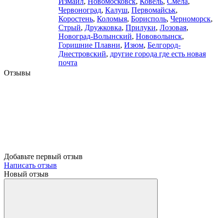
Измаил
,
Новомосковск
,
Ковель
,
Смела
,
Червоноград
,
Калуш
,
Первомайськ
,
Коростень
,
Коломыя
,
Борисполь
,
Черноморск
,
Стрый
,
Дружковка
,
Прилуки
,
Лозовая
,
Новоград-Волынский
,
Нововолынск
,
Горишние Плавни
,
Изюм
,
Белгород-
Днестровский
,
другие города где есть новая
почта
Отзывы
Добавьте первый отзыв
Написать отзыв
Новый отзыв