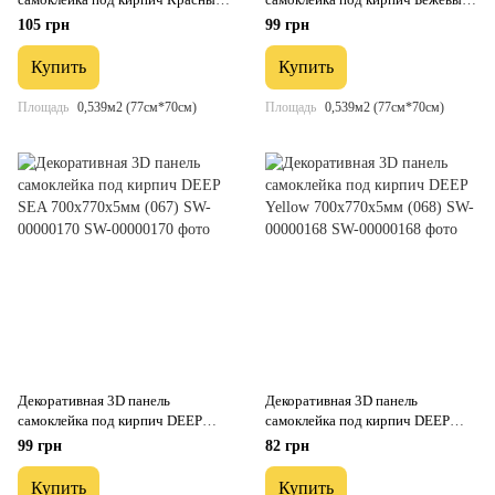
мрамор 700x770x5мм (063) SW-
мрамор 700x770x5мм (062) SW-
105 грн
99 грн
00000035
00000032
Купить
Купить
Площадь
0,539м2 (77см*70см)
Площадь
0,539м2 (77см*70см)
Декоративная 3D панель
Декоративная 3D панель
самоклейка под кирпич DEEP
самоклейка под кирпич DEEP
SEA 700х770х5мм (067) SW-
Yellow 700х770х5мм (068) SW-
99 грн
82 грн
00000170
00000168
Купить
Купить