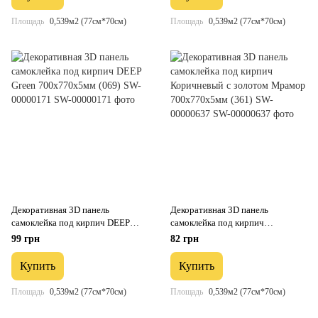
Площадь
0,539м2 (77см*70см)
Площадь
0,539м2 (77см*70см)
Декоративная 3D панель
Декоративная 3D панель
самоклейка под кирпич DEEP
самоклейка под кирпич
Green 700х770х5мм (069) SW-
Коричневый с золотом Мрамор
99 грн
82 грн
00000171
700x770x5мм (361) SW-00000637
Купить
Купить
Площадь
0,539м2 (77см*70см)
Площадь
0,539м2 (77см*70см)