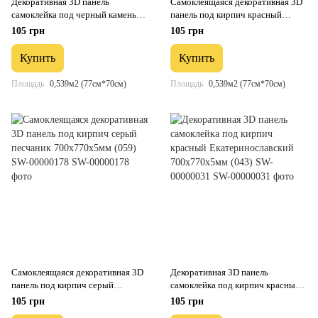
Декоративная 3D панель
Самоклеящаяся декоративная 3D
самоклейка под черный камень
панель под кирпич красный
Екатеринославский 700x770x5мм
песчаник 700x770x5мм (058) SW-
105 грн
105 грн
(040) SW-00000483
00000177
Купить
Купить
Площадь
0,539м2 (77см*70см)
Площадь
0,539м2 (77см*70см)
Самоклеящаяся декоративная 3D
Декоративная 3D панель
панель под кирпич серый
самоклейка под кирпич красный
песчаник 700x770x5мм (059) SW-
Екатеринославский 700x770x5мм
105 грн
105 грн
00000178
(043) SW-00000031