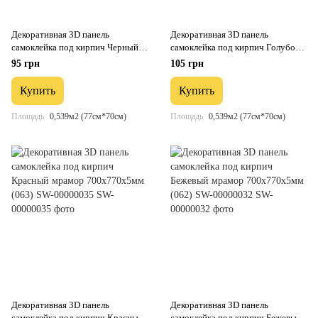
Декоративная 3D панель
Декоративная 3D панель
самоклейка под кирпич Черный
самоклейка под кирпич Голубой
мрамор 700x770x5мм (061-5)
мрамор 700x770x5мм (065) SW-
95 грн
105 грн
SW-00000036
00000033
Купить
Купить
Площадь
0,539м2 (77см*70см)
Площадь
0,539м2 (77см*70см)
Декоративная 3D панель
Декоративная 3D панель
самоклейка под кирпич Красный
самоклейка под кирпич Бежевый