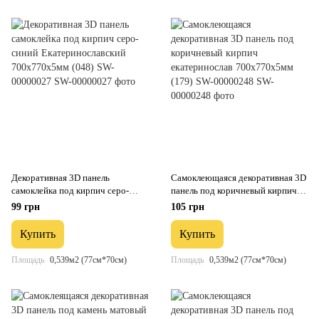
Декоративная 3D панель
Самоклеющаяся декоративная 3D
самоклейка под кирпич серо-
панель под коричневый кирпич
синий Екатеринославский
екатеринослав 700x770x5мм
99 грн
105 грн
700x770x5мм (048) SW-00000027
(179) SW-00000248
Купить
Купить
Площадь
0,539м2 (77см*70см)
Площадь
0,539м2 (77см*70см)