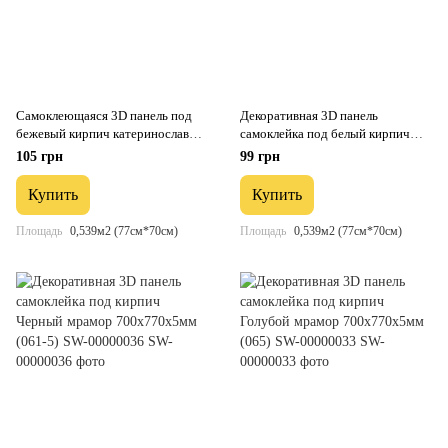
Самоклеющаяся 3D панель под
Декоративная 3D панель
бежевый кирпич катеринослав
самоклейка под белый кирпич
700x770x5мм SW-00001375
Звезды 700x770x5мм (021) SW-
105 грн
99 грн
00000086
Купить
Купить
Площадь
0,539м2 (77см*70см)
Площадь
0,539м2 (77см*70см)