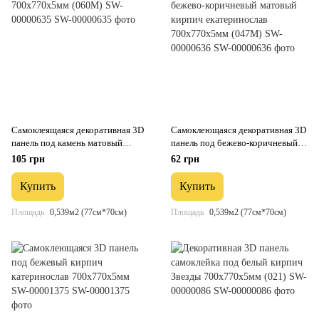
Самоклеящаяся декоративная 3D
Самоклеющаяся декоративная 3D
панель под камень матовый
панель под бежево-коричневый
700х770х5мм (060M) SW-
матовый кирпич екатеринослав
105 грн
62 грн
00000635
700x770x5мм (047M) SW-
00000636
Купить
Купить
Площадь
0,539м2 (77см*70см)
Площадь
0,539м2 (77см*70см)