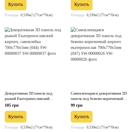
Купить
Купить
Площадь
0,539м2 (77см*70см)
Площадь
0,539м2 (77см*70см)
Декоративная 3D панель под
Самоклеющаяся декоративная 3D
рыжий Екатеринославский
панель под бежево-коричневый
кирпич, самоклейка
кирпич екатеринослав
105 грн
99 грн
700x770x5мм (044) SW-00000037
700x770x5мм (047) SW-00000026
Купить
Купить
Площадь
0,539м2 (77см*70см)
Площадь
0,539м2 (77см*70см)