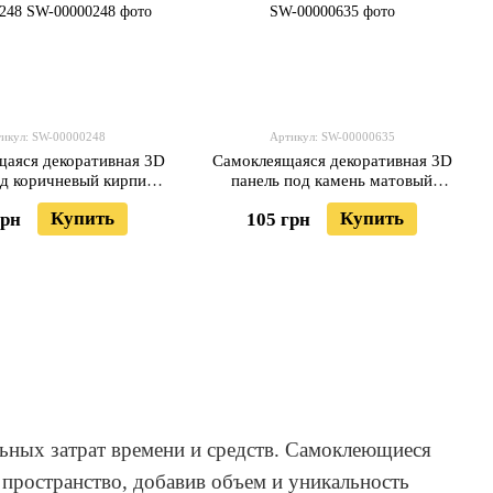
икул: SW-00000248
Артикул: SW-00000635
аяся декоративная 3D
Самоклеящаяся декоративная 3D
од коричневый кирпич
панель под камень матовый
лав 700x770x5мм (179)
700х770х5мм (060M) SW-
Купить
Купить
грн
105 грн
SW-00000248
00000635
ьных затрат времени и средств. Самоклеющиеся
пространство, добавив объем и уникальность