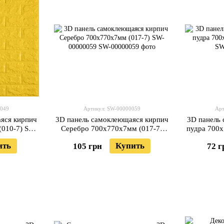
0049
Артикул: SW-00000059
Арт
яся кирпич
3D панель самоклеющаяся кирпич
3D панель
010-7) SW-
Серебро 700x770x7мм (017-7)
пудра 700
SW-00000059
ить
Купить
105 грн
72 г