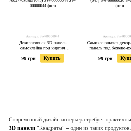
Артикул: SW-00000044
Артикул: SW-0000
Декоративная 3D панель
Самоклеющаяся декор
самоклейка под кирпич
панель под бежево-к
Екатеринославский песчаник
кирпич екатерин
Купить
Куп
99 грн
99 грн
700x770x6мм (045) SW-00000044
700x770x5мм (047) S
Современный дизайн интерьера требует практичны
3D панели
"Квадраты" – один из таких продуктов