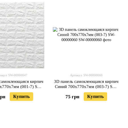
икул: SW-00000047
Артикул: SW-00000060
 самоклеющаяся кирпич
3D панель самоклеющаяся кирпич
x770x7мм (001-7) SW-
Синий 700x770x7мм (003-7) SW-
00000047
00000060
Купить
Купить
грн
75 грн