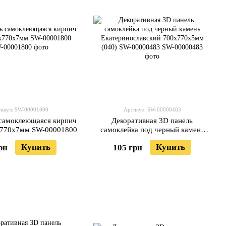
икул: SW-00001800
Артикул: SW-00000483
 самоклеющаяся кирпич
Декоративная 3D панель
х770х7мм SW-00001800
самоклейка под черный камень
Екатеринославский 700x770x5мм
Купить
Купить
рн
105 грн
(040) SW-00000483