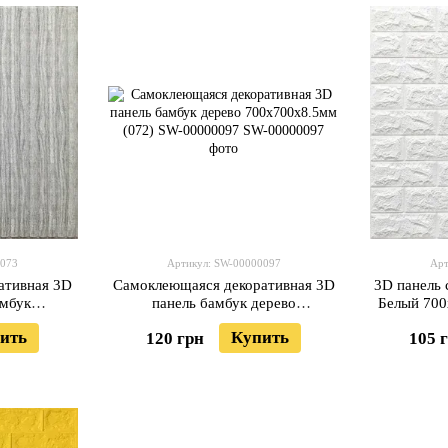
0073
Артикул: SW-00000097
Арт
ативная 3D
Самоклеющаяся декоративная 3D
3D панель
амбук
панель бамбук дерево
Белый 700
71) SW-
700x700x8.5мм (072) SW-
ить
Купить
120 грн
105 
00000097