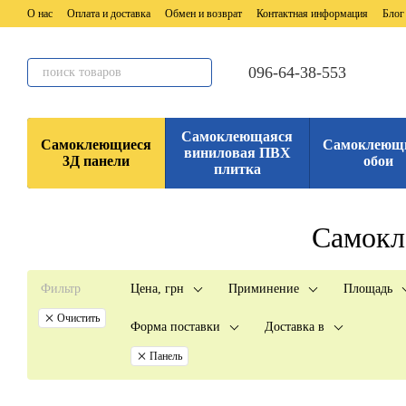
Перейти к основному контенту
О нас
Оплата и доставка
Обмен и возврат
Контактная информация
Блог
096-64-38-553
Самоклеющаяся
Самоклеющиеся
Самоклеющ
виниловая ПВХ
3Д панели
обои
плитка
Самокл
Фильтр
Цена, грн
Приминение
Площадь
Очистить
Форма поставки
Доставка в
Панель