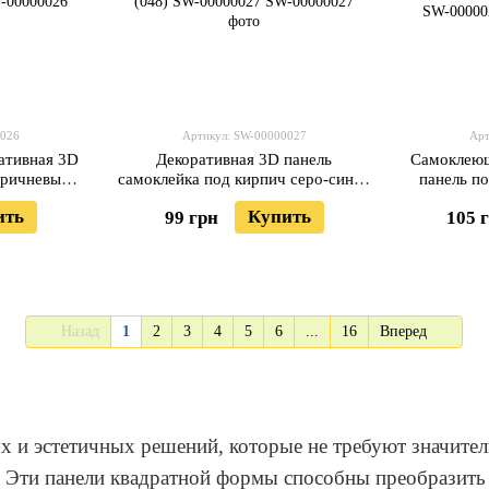
0026
Артикул: SW-00000027
Арт
ативная 3D
Декоративная 3D панель
Самоклеющ
оричневый
самоклейка под кирпич серо-синий
панель п
ослав
Екатеринославский 700x770x5мм
екатеринос
ить
Купить
99 грн
105 
W-00000026
(048) SW-00000027
Назад
1
2
3
4
5
6
...
16
Вперед
х и эстетичных решений, которые не требуют значител
. Эти панели квадратной формы способны преобразить 