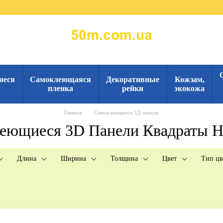
иеся
Самоклеющаяся
Декоративные
Кожзам,
пленка
рейки
экокожа
Главная
Самоклеющиеся 3Д панели
еющиеся 3D Панели Квадраты Н
Длина
Ширина
Толщина
Цвет
Тип цв