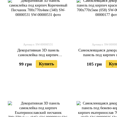
Артикул: SW-00000531
Артикул: SW-0000
Декоративная 3D панель
Самоклеящаяся декор
самоклейка под кирпич
панель под кирпич
Коричневый Песчаник
песчаник 700x770x5мм
Купить
Куп
99 грн
105 грн
700х770х4мм (340) SW-00000531
00000177