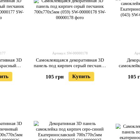
0177
Артикул: SW-00000178
Арт
ативная 3D
Самоклеящаяся декоративная 3D
Декор
 красный
панель под кирпич серый песчаник
самоклейк
 (058) SW-
700x770x5мм (059) SW-00000178
Екатерино
ить
Купить
105 грн
105 
(04