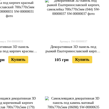
икул: SW-00000031
Артикул: SW-00000037
ативная 3D панель
Декоративная 3D панель под
а под кирпич красный
рыжий Екатеринославский кирпич,
славский 700x770x5мм
самоклейка 700x770x5мм (044)
Купить
Купить
грн
105 грн
3) SW-00000031
SW-00000037