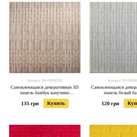
Артикул: SW-00000350
Артикул: SW-0000
Самоклеющаяся декоративная 3D
Самоклеющаяся декор
панель бамбук капучино
панель белый б
700x700x8.5мм (077) SW-
700x700x8.5мм (0
Купить
Куп
135 грн
120 грн
00000350
00000073