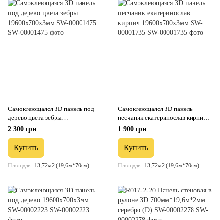
Самоклеющаяся 3D панель под
Самоклеющаяся 3D панель
дерево цвета зебры
песчаник екатеринослав кирпич
19600х700х3мм SW-00001475
19600х700х3мм SW-00001735
2 300 грн
1 900 грн
Купить
Купить
Площадь
13,72м2 (19,6м*70см)
Площадь
13,72м2 (19,6м*70см)