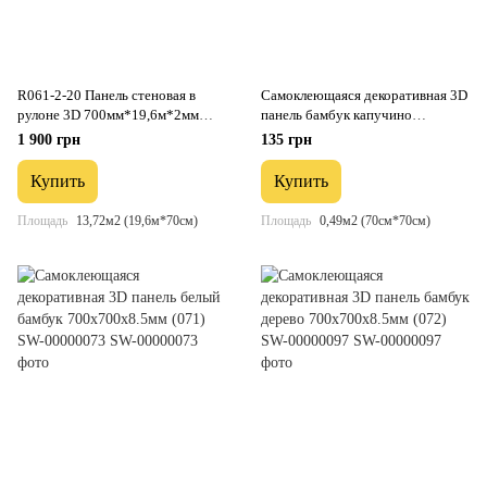
R061-2-20 Панель стеновая в
Самоклеющаяся декоративная 3D
рулоне 3D 700мм*19,6м*2мм
панель бамбук капучино
мрамор чёрный (D) SW-00002279
700x700x8.5мм (077) SW-
1 900 грн
135 грн
00000350
Купить
Купить
Площадь
13,72м2 (19,6м*70см)
Площадь
0,49м2 (70см*70см)