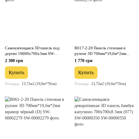
Самоклеющаяся 3D панель под
R017-2-20 Панель стеновая в
дерево 19600х700х3мм SW-
рулоне 3D 700мм*19,6м*2мм
00002223
серебро (D) SW-00002278
2 300 грн
1 770 грн
Купить
Купить
Площадь
13,72м2 (19,6м*70см)
Площадь
13,72м2 (19,6м*70см)