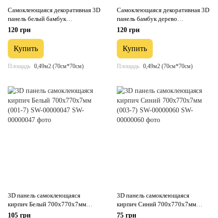
Самоклеющаяся декоративная 3D
Самоклеющаяся декоративная 3D
панель белый бамбук
панель бамбук дерево
700x700x8.5мм (071) SW-
700x700x8.5мм (072) SW-
120 грн
120 грн
00000073
00000097
Купить
Купить
Площадь
0,49м2 (70см*70см)
Площадь
0,49м2 (70см*70см)
3D панель самоклеющаяся
3D панель самоклеющаяся
кирпич Белый 700x770x7мм
кирпич Синий 700x770x7мм
(001-7) SW-00000047
(003-7) SW-00000060
105 грн
75 грн