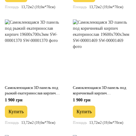
Площадь
13,72м2 (19,6м*70см)
Площадь
13,72м2 (19,6м*70см)
Самоклеющаяся 3D панель под
Самоклеющаяся 3D панель под
рыжий екатеринослав кирпич
коричневый кирпич
19600х700х3мм SW-00001370
екатеринослав 19600х700х3мм
1 900 грн
1 900 грн
SW-00001469
Купить
Купить
Площадь
13,72м2 (19,6м*70см)
Площадь
13,72м2 (19,6м*70см)