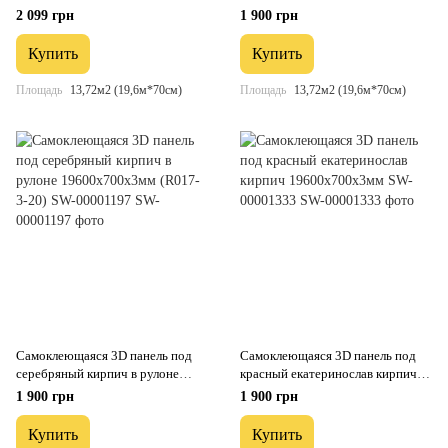
(R114-3-20) SW-00000872
19600x700x3мм (R061-3-20) SW-
2 099 грн
1 900 грн
00001196
Купить
Купить
Площадь
13,72м2 (19,6м*70см)
Площадь
13,72м2 (19,6м*70см)
Самоклеющаяся 3D панель под
Самоклеющаяся 3D панель под
серебряный кирпич в рулоне
красный екатеринослав кирпич
19600x700x3мм (R017-3-20) SW-
19600x700x3мм SW-00001333
1 900 грн
1 900 грн
00001197
Купить
Купить