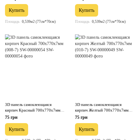
Купить
Купить
Площадь
0,539м2 (77см*70см)
Площадь
0,539м2 (77см*70см)
3D панель самоклеющаяся
3D панель самоклеющаяся
кирпич Красный 700x770x7мм
кирпич Желтый 700x770x7мм
(008-7) SW-00000054
(010-7) SW-00000049
75 грн
75 грн
Купить
Купить