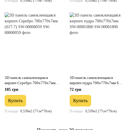
Площадь
0,539м2 (77см*70см)
Площадь
0,539м2 (77см*70см)
3D панель самоклеющаяся
3D панель самоклеющаяся
кирпич Серебро 700x770x7мм
кирпич пудра 700х770х7мм SW-
(017-7) SW-00000059
00001800
105 грн
72 грн
Купить
Купить
Площадь
0,539м2 (77см*70см)
Площадь
0,539м2 (77см*70см)
Показать еще 20 товаров