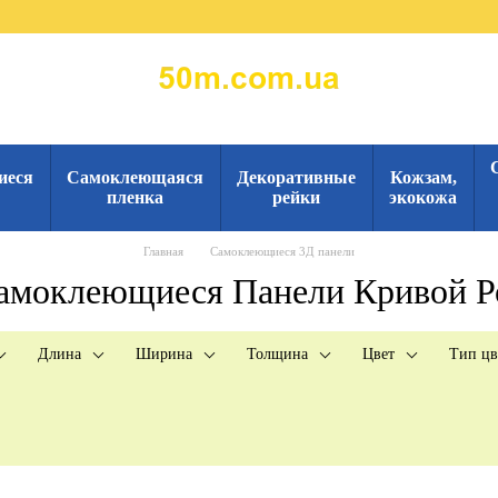
иеся
Самоклеющаяся
Декоративные
Кожзам,
пленка
рейки
экокожа
Главная
Самоклеющиеся 3Д панели
амоклеющиеся Панели Кривой Р
Длина
Ширина
Толщина
Цвет
Тип цв