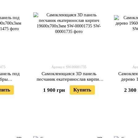
1475
Артикул: SW-00001735
Арт
анель под
Самоклеющаяся 3D панель
Самоклею
ебры
песчаник екатеринослав кирпич
дерево 
00001475
19600х700х3мм SW-00001735
пить
Купить
1 900 грн
2 300