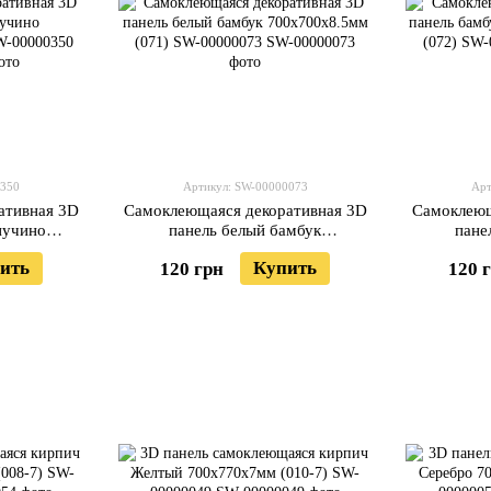
0350
Артикул: SW-00000073
Арт
ативная 3D
Самоклеющаяся декоративная 3D
Самоклеющ
пучино
панель белый бамбук
пане
77) SW-
700x700x8.5мм (071) SW-
700x70
ить
Купить
120 грн
120 
00000073