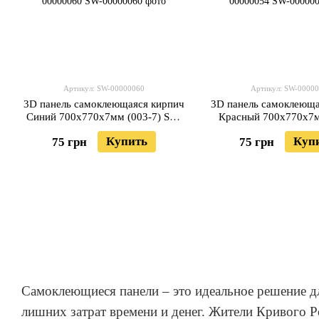
Артикул: SW-00000060
Артикул: SW-0000
3D панель самоклеющаяся кирпич
3D панель самоклеюща
Синий 700x770x7мм (003-7) SW-
Красный 700x770x7м
00000060
SW-0000005
Купить
Куп
75 грн
75 грн
Самоклеющиеся панели – это идеальное решение д
лишних затрат времени и денег. Жители Кривого Р