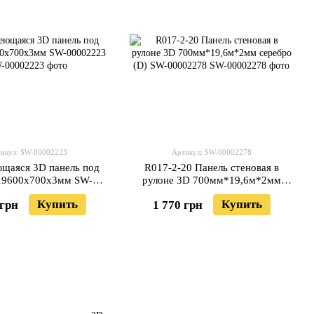
икул: SW-00002223
Артикул: SW-00002278
щаяся 3D панель под
R017-2-20 Панель стеновая в
19600х700х3мм SW-
рулоне 3D 700мм*19,6м*2мм
00002223
серебро (D) SW-00002278
Купить
Купить
 грн
1 770 грн