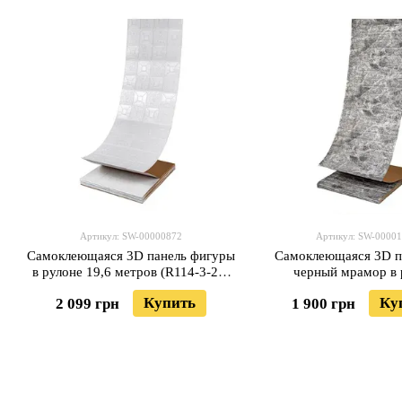
Артикул: SW-00000872
Артикул: SW-0000
Самоклеющаяся 3D панель фигуры
Самоклеющаяся 3D п
в рулоне 19,6 метров (R114-3-20)
черный мрамор в 
SW-00000872
19600x700x3мм (R061
Купить
Ку
2 099 грн
1 900 грн
00001196