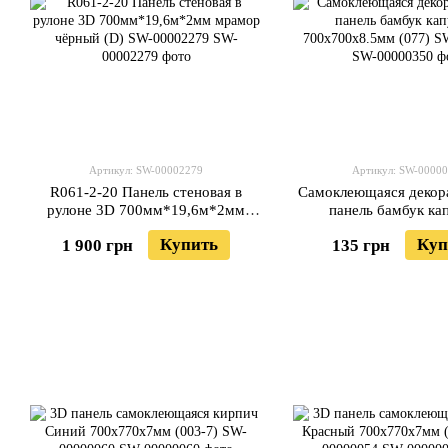
Артикул: SW-00002279
Артикул: SW-0000
R061-2-20 Панель стеновая в
Самоклеющаяся декор
рулоне 3D 700мм*19,6м*2мм
панель бамбук ка
мрамор чёрный (D) SW-00002279
700x700x8.5мм (0
Купить
Куп
1 900 грн
135 грн
00000350