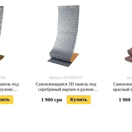
1196
Артикул: SW-00001197
Арт
анель под
Самоклеющаяся 3D панель под
Самоклею
рулоне
серебряный кирпич в рулоне
красный 
-3-20) SW-
19600x700x3мм (R017-3-20) SW-
19600x7
пить
Купить
1 900 грн
1 900
00001197