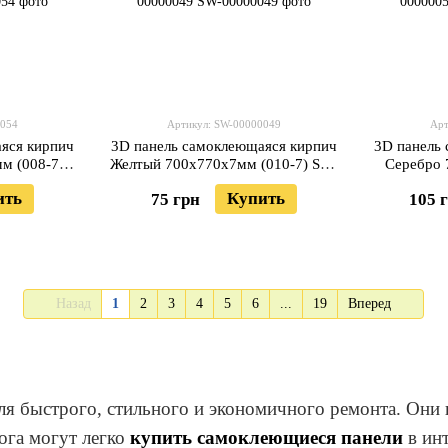
0054
Артикул: SW-00000049
Арт
яся кирпич
3D панель самоклеющаяся кирпич
3D панель
м (008-7)
Желтый 700x770x7мм (010-7) SW-
Серебро 
4
00000049
ить
Купить
75 грн
105 
Назад
1
2
3
4
5
6
...
19
Вперед
ля быстрого, стильного и экономичного ремонта. Они
ога могут легко
купить самоклеющиеся панели
в инт