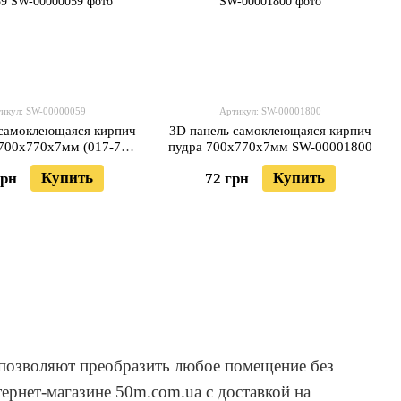
икул: SW-00000059
Артикул: SW-00001800
 самоклеющаяся кирпич
3D панель самоклеющаяся кирпич
700x770x7мм (017-7)
пудра 700х770х7мм SW-00001800
SW-00000059
Купить
Купить
грн
72 грн
 позволяют преобразить любое помещение без
ернет-магазине 50m.com.ua с доставкой на