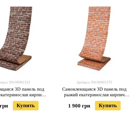
икул: SW-00001333
Артикул: SW-00001370
щаяся 3D панель под
Самоклеющаяся 3D панель под
екатеринослав кирпич
рыжий екатеринослав кирпич
00x3мм SW-00001333
19600х700х3мм SW-00001370
Купить
Купить
 грн
1 900 грн