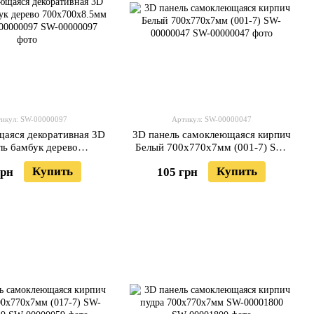
икул: SW-00000097
Артикул: SW-00000047
аяся декоративная 3D
3D панель самоклеющаяся кирпич
ль бамбук дерево
Белый 700x770x7мм (001-7) SW-
0x8.5мм (072) SW-
00000047
Купить
Купить
грн
105 грн
00000097