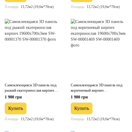
Площадь
13,72м2 (19,6м*70см)
Площадь
13,72м2 (19,6м*70см)
Самоклеющаяся 3D панель под
Самоклеющаяся 3D панель под
рыжий екатеринослав кирпич
коричневый кирпич
19600х700х3мм SW-00001370
екатеринослав 19600х700х3мм
1 900 грн
1 900 грн
SW-00001469
Купить
Купить
Площадь
13,72м2 (19,6м*70см)
Площадь
13,72м2 (19,6м*70см)