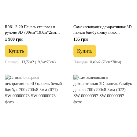
R061-2-20 Панель стеновая в
Самоклеющаяся декоративная 3D
рулоне 3D 700мм*19,6м*2мм
панель бамбук капучино
мрамор чёрный (D) SW-00002279
700x700x8.5мм (077) SW-
1 900 грн
135 грн
00000350
Купить
Купить
Площадь
13,72м2 (19,6м*70см)
Площадь
0,49м2 (70см*70см)