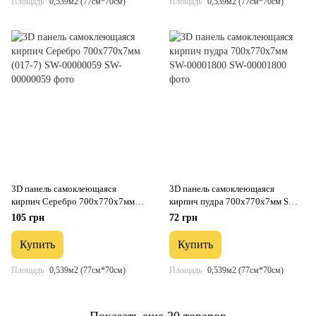
Площадь
0,539м2 (77см*70см)
Площадь
0,539м2 (77см*70см)
3D панель самоклеющаяся
3D панель самоклеющаяся
кирпич Серебро 700x770x7мм
кирпич пудра 700х770х7мм SW-
(017-7) SW-00000059
00001800
105 грн
72 грн
Купить
Купить
Площадь
0,539м2 (77см*70см)
Площадь
0,539м2 (77см*70см)
Показать еще 20 товаров