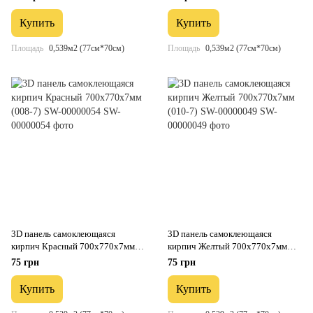
Купить
Купить
Площадь
0,539м2 (77см*70см)
Площадь
0,539м2 (77см*70см)
3D панель самоклеющаяся
3D панель самоклеющаяся
кирпич Красный 700x770x7мм
кирпич Желтый 700x770x7мм
(008-7) SW-00000054
(010-7) SW-00000049
75 грн
75 грн
Купить
Купить