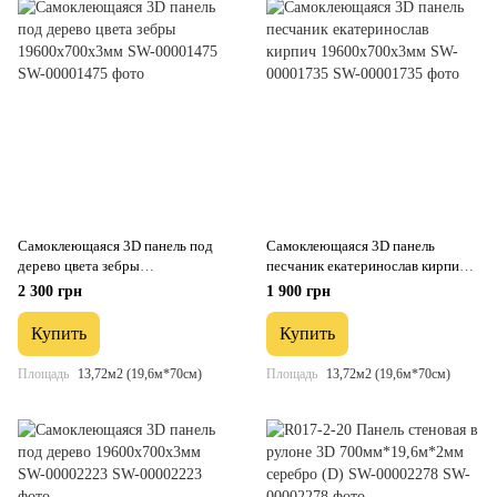
Самоклеющаяся 3D панель под
Самоклеющаяся 3D панель
дерево цвета зебры
песчаник екатеринослав кирпич
19600х700х3мм SW-00001475
19600х700х3мм SW-00001735
2 300 грн
1 900 грн
Купить
Купить
Площадь
13,72м2 (19,6м*70см)
Площадь
13,72м2 (19,6м*70см)