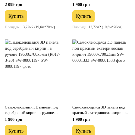
(R114-3-20) SW-00000872
19600x700x3мм (R061-3-20) SW-
2 099 грн
1 900 грн
00001196
Купить
Купить
Площадь
13,72м2 (19,6м*70см)
Площадь
13,72м2 (19,6м*70см)
Самоклеющаяся 3D панель под
Самоклеющаяся 3D панель под
серебряный кирпич в рулоне
красный екатеринослав кирпич
19600x700x3мм (R017-3-20) SW-
19600x700x3мм SW-00001333
1 900 грн
1 900 грн
00001197
Купить
Купить