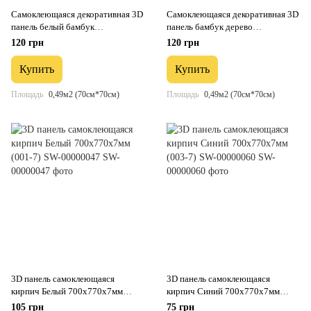
Самоклеющаяся декоративная 3D
Самоклеющаяся декоративная 3D
панель белый бамбук
панель бамбук дерево
700x700x8.5мм (071) SW-
700x700x8.5мм (072) SW-
120 грн
120 грн
00000073
00000097
Купить
Купить
Площадь
0,49м2 (70см*70см)
Площадь
0,49м2 (70см*70см)
3D панель самоклеющаяся
3D панель самоклеющаяся
кирпич Белый 700x770x7мм
кирпич Синий 700x770x7мм
(001-7) SW-00000047
(003-7) SW-00000060
105 грн
75 грн