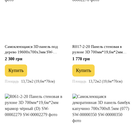
Самоклеющаяся 3D панель под
R017-2-20 Панель стеновая в
дерево 19600х700х3мм SW-
рулоне 3D 700мм*19,6м*2мм
00002223
серебро (D) SW-00002278
2 300 грн
1 770 грн
Купить
Купить
Площадь
13,72м2 (19,6м*70см)
Площадь
13,72м2 (19,6м*70см)