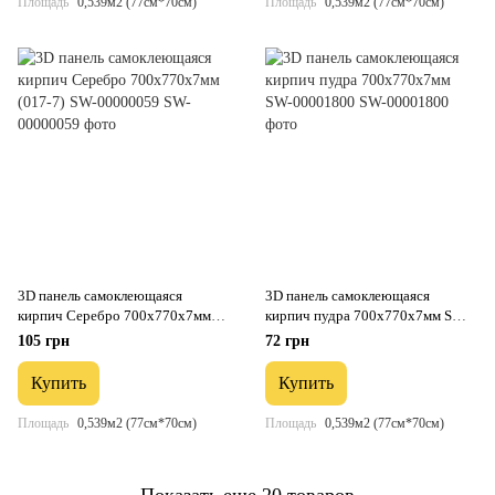
Площадь
0,539м2 (77см*70см)
Площадь
0,539м2 (77см*70см)
3D панель самоклеющаяся
3D панель самоклеющаяся
кирпич Серебро 700x770x7мм
кирпич пудра 700х770х7мм SW-
(017-7) SW-00000059
00001800
105 грн
72 грн
Купить
Купить
Площадь
0,539м2 (77см*70см)
Площадь
0,539м2 (77см*70см)
Показать еще 20 товаров