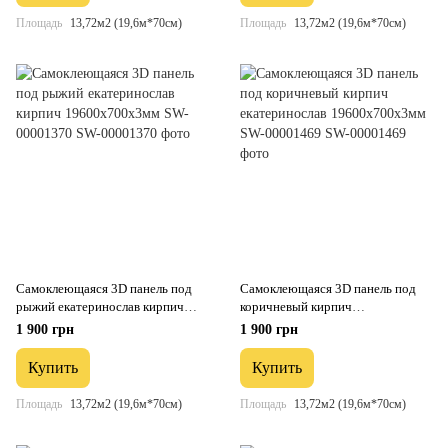
Площадь
13,72м2 (19,6м*70см)
Площадь
13,72м2 (19,6м*70см)
Самоклеющаяся 3D панель под
Самоклеющаяся 3D панель под
рыжий екатеринослав кирпич
коричневый кирпич
19600х700х3мм SW-00001370
екатеринослав 19600х700х3мм
1 900 грн
1 900 грн
SW-00001469
Купить
Купить
Площадь
13,72м2 (19,6м*70см)
Площадь
13,72м2 (19,6м*70см)