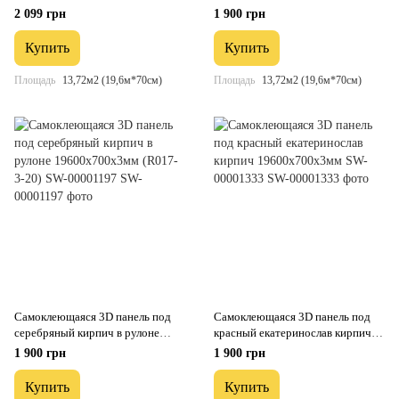
(R114-3-20) SW-00000872
19600x700x3мм (R061-3-20) SW-
2 099 грн
1 900 грн
00001196
Купить
Купить
Площадь
13,72м2 (19,6м*70см)
Площадь
13,72м2 (19,6м*70см)
Самоклеющаяся 3D панель под
Самоклеющаяся 3D панель под
серебряный кирпич в рулоне
красный екатеринослав кирпич
19600x700x3мм (R017-3-20) SW-
19600x700x3мм SW-00001333
1 900 грн
1 900 грн
00001197
Купить
Купить