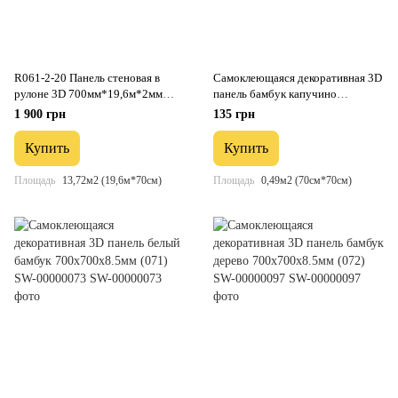
R061-2-20 Панель стеновая в
Самоклеющаяся декоративная 3D
рулоне 3D 700мм*19,6м*2мм
панель бамбук капучино
мрамор чёрный (D) SW-00002279
700x700x8.5мм (077) SW-
1 900 грн
135 грн
00000350
Купить
Купить
Площадь
13,72м2 (19,6м*70см)
Площадь
0,49м2 (70см*70см)