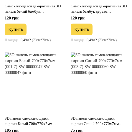
Самоклеющаяся декоративная 3D
Самоклеющаяся декоративная 3D
панель белый бамбук
панель бамбук дерево
700x700x8.5мм (071) SW-
700x700x8.5мм (072) SW-
120 грн
120 грн
00000073
00000097
Купить
Купить
Площадь
0,49м2 (70см*70см)
Площадь
0,49м2 (70см*70см)
3D панель самоклеющаяся
3D панель самоклеющаяся
кирпич Белый 700x770x7мм
кирпич Синий 700x770x7мм
(001-7) SW-00000047
(003-7) SW-00000060
105 грн
75 грн