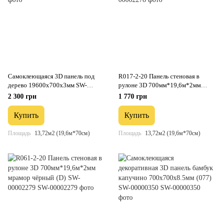
Самоклеющаяся 3D панель под
R017-2-20 Панель стеновая в
дерево 19600х700х3мм SW-
рулоне 3D 700мм*19,6м*2мм
00002223
серебро (D) SW-00002278
2 300 грн
1 770 грн
Купить
Купить
Площадь
13,72м2 (19,6м*70см)
Площадь
13,72м2 (19,6м*70см)