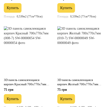
Купить
Купить
Площадь
0,539м2 (77см*70см)
Площадь
0,539м2 (77см*70см)
3D панель самоклеющаяся
3D панель самоклеющаяся
кирпич Красный 700x770x7мм
кирпич Желтый 700x770x7мм
(008-7) SW-00000054
(010-7) SW-00000049
75 грн
75 грн
Купить
Купить