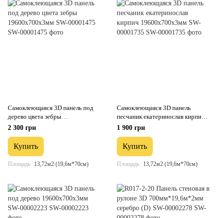
Самоклеющаяся 3D панель под
Самоклеющаяся 3D панель
дерево цвета зебры
песчаник екатеринослав кирпич
19600х700х3мм SW-00001475
19600х700х3мм SW-00001735
2 300 грн
1 900 грн
Купить
Купить
Площадь
13,72м2 (19,6м*70см)
Площадь
13,72м2 (19,6м*70см)