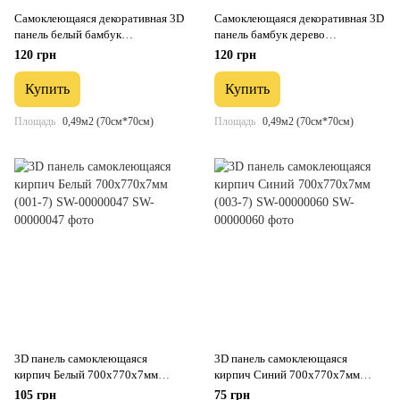
Самоклеющаяся декоративная 3D
Самоклеющаяся декоративная 3D
панель белый бамбук
панель бамбук дерево
700x700x8.5мм (071) SW-
700x700x8.5мм (072) SW-
120 грн
120 грн
00000073
00000097
Купить
Купить
Площадь
0,49м2 (70см*70см)
Площадь
0,49м2 (70см*70см)
3D панель самоклеющаяся
3D панель самоклеющаяся
кирпич Белый 700x770x7мм
кирпич Синий 700x770x7мм
(001-7) SW-00000047
(003-7) SW-00000060
105 грн
75 грн