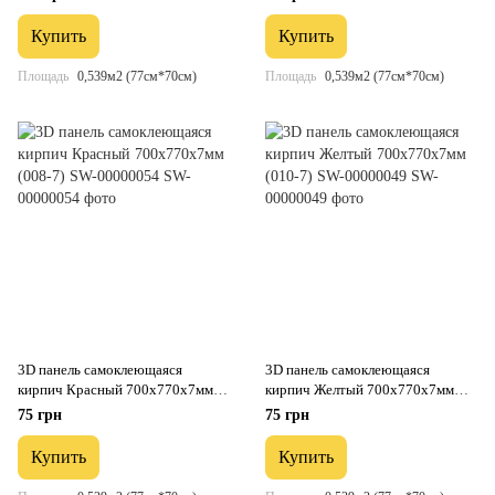
Купить
Купить
Площадь
0,539м2 (77см*70см)
Площадь
0,539м2 (77см*70см)
3D панель самоклеющаяся
3D панель самоклеющаяся
кирпич Красный 700x770x7мм
кирпич Желтый 700x770x7мм
(008-7) SW-00000054
(010-7) SW-00000049
75 грн
75 грн
Купить
Купить