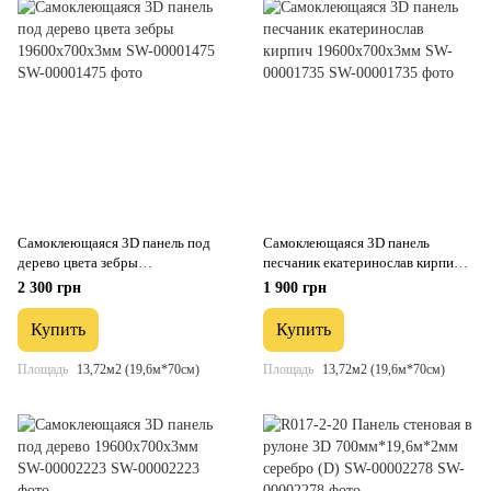
Самоклеющаяся 3D панель под
Самоклеющаяся 3D панель
дерево цвета зебры
песчаник екатеринослав кирпич
19600х700х3мм SW-00001475
19600х700х3мм SW-00001735
2 300 грн
1 900 грн
Купить
Купить
Площадь
13,72м2 (19,6м*70см)
Площадь
13,72м2 (19,6м*70см)