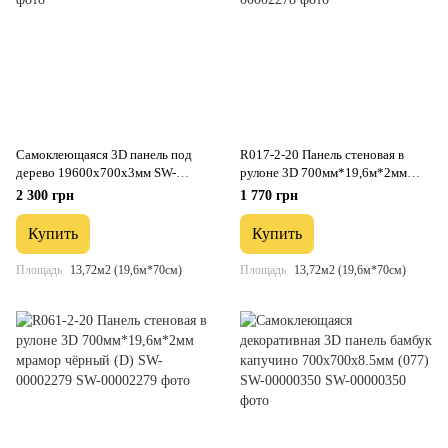
Самоклеющаяся 3D панель под
R017-2-20 Панель стеновая в
дерево 19600х700х3мм SW-
рулоне 3D 700мм*19,6м*2мм
00002223
серебро (D) SW-00002278
2 300 грн
1 770 грн
Купить
Купить
Площадь
13,72м2 (19,6м*70см)
Площадь
13,72м2 (19,6м*70см)