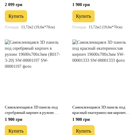
(R114-3-20) SW-00000872
19600x700x3мм (R061-3-20) SW-
2 099 грн
1 900 грн
00001196
Купить
Купить
Площадь
13,72м2 (19,6м*70см)
Площадь
13,72м2 (19,6м*70см)
Самоклеющаяся 3D панель под
Самоклеющаяся 3D панель под
серебряный кирпич в рулоне
красный екатеринослав кирпич
19600x700x3мм (R017-3-20) SW-
19600x700x3мм SW-00001333
1 900 грн
1 900 грн
00001197
Купить
Купить