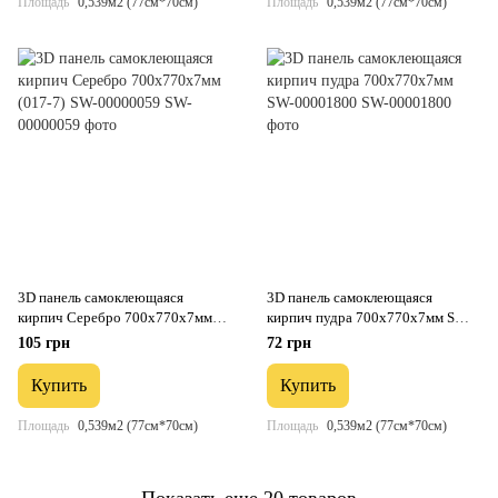
Площадь
0,539м2 (77см*70см)
Площадь
0,539м2 (77см*70см)
3D панель самоклеющаяся
3D панель самоклеющаяся
кирпич Серебро 700x770x7мм
кирпич пудра 700х770х7мм SW-
(017-7) SW-00000059
00001800
105 грн
72 грн
Купить
Купить
Площадь
0,539м2 (77см*70см)
Площадь
0,539м2 (77см*70см)
Показать еще 20 товаров