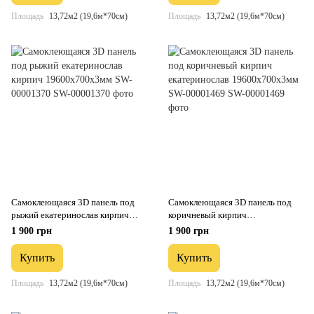
Площадь
13,72м2 (19,6м*70см)
Площадь
13,72м2 (19,6м*70см)
Самоклеющаяся 3D панель под
Самоклеющаяся 3D панель под
рыжий екатеринослав кирпич
коричневый кирпич
19600х700х3мм SW-00001370
екатеринослав 19600х700х3мм
1 900 грн
1 900 грн
SW-00001469
Купить
Купить
Площадь
13,72м2 (19,6м*70см)
Площадь
13,72м2 (19,6м*70см)