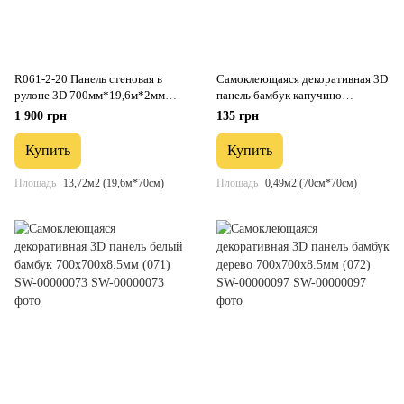
R061-2-20 Панель стеновая в
Самоклеющаяся декоративная 3D
рулоне 3D 700мм*19,6м*2мм
панель бамбук капучино
мрамор чёрный (D) SW-00002279
700x700x8.5мм (077) SW-
1 900 грн
135 грн
00000350
Купить
Купить
Площадь
13,72м2 (19,6м*70см)
Площадь
0,49м2 (70см*70см)