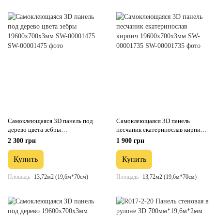
Самоклеющаяся 3D панель под
Самоклеющаяся 3D панель
дерево цвета зебры
песчаник екатеринослав кирпич
19600х700х3мм SW-00001475
19600х700х3мм SW-00001735
2 300 грн
1 900 грн
Купить
Купить
Площадь
13,72м2 (19,6м*70см)
Площадь
13,72м2 (19,6м*70см)