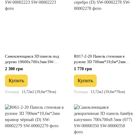
Самоклеющаяся 3D панель под
R017-2-20 Панель стеновая в
дерево 19600х700х3мм SW-
рулоне 3D 700мм*19,6м*2мм
00002223
серебро (D) SW-00002278
2 300 грн
1 770 грн
Купить
Купить
Площадь
13,72м2 (19,6м*70см)
Площадь
13,72м2 (19,6м*70см)