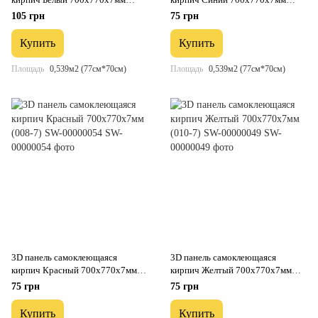
(001-7) SW-00000047
(003-7) SW-00000060
105 грн
75 грн
Купить
Купить
Площадь
0,539м2 (77см*70см)
Площадь
0,539м2 (77см*70см)
3D панель самоклеющаяся
3D панель самоклеющаяся
кирпич Красный 700x770x7мм
кирпич Желтый 700x770x7мм
(008-7) SW-00000054
(010-7) SW-00000049
75 грн
75 грн
Купить
Купить