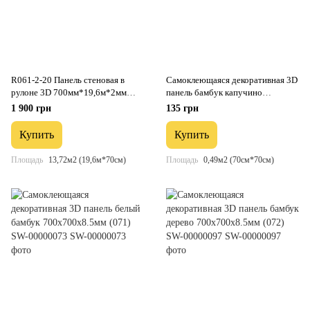
R061-2-20 Панель стеновая в
Самоклеющаяся декоративная 3D
рулоне 3D 700мм*19,6м*2мм
панель бамбук капучино
мрамор чёрный (D) SW-00002279
700x700x8.5мм (077) SW-
1 900 грн
135 грн
00000350
Купить
Купить
Площадь
13,72м2 (19,6м*70см)
Площадь
0,49м2 (70см*70см)