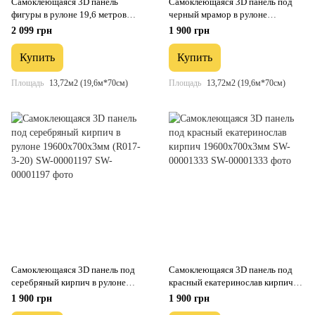
Самоклеющаяся 3D панель
Самоклеющаяся 3D панель под
фигуры в рулоне 19,6 метров
черный мрамор в рулоне
(R114-3-20) SW-00000872
19600x700x3мм (R061-3-20) SW-
2 099 грн
1 900 грн
00001196
Купить
Купить
Площадь
13,72м2 (19,6м*70см)
Площадь
13,72м2 (19,6м*70см)
Самоклеющаяся 3D панель под
Самоклеющаяся 3D панель под
серебряный кирпич в рулоне
красный екатеринослав кирпич
19600x700x3мм (R017-3-20) SW-
19600x700x3мм SW-00001333
1 900 грн
1 900 грн
00001197