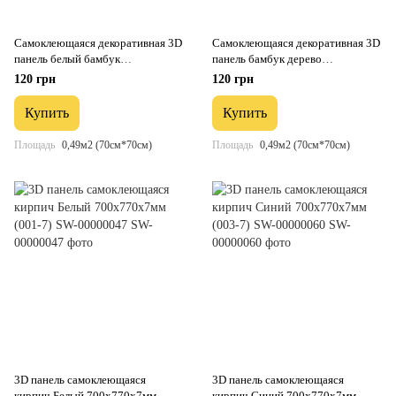
Самоклеющаяся декоративная 3D
Самоклеющаяся декоративная 3D
панель белый бамбук
панель бамбук дерево
700x700x8.5мм (071) SW-
700x700x8.5мм (072) SW-
120 грн
120 грн
00000073
00000097
Купить
Купить
Площадь
0,49м2 (70см*70см)
Площадь
0,49м2 (70см*70см)
3D панель самоклеющаяся
3D панель самоклеющаяся
кирпич Белый 700x770x7мм
кирпич Синий 700x770x7мм