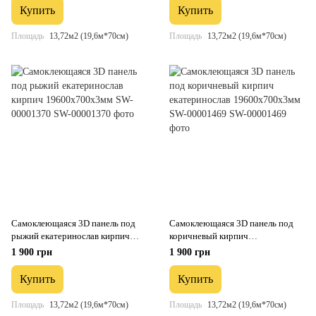
Купить
Купить
Площадь
13,72м2 (19,6м*70см)
Площадь
13,72м2 (19,6м*70см)
Самоклеющаяся 3D панель под
Самоклеющаяся 3D панель под
рыжий екатеринослав кирпич
коричневый кирпич
19600х700х3мм SW-00001370
екатеринослав 19600х700х3мм
1 900 грн
1 900 грн
SW-00001469
Купить
Купить
Площадь
13,72м2 (19,6м*70см)
Площадь
13,72м2 (19,6м*70см)