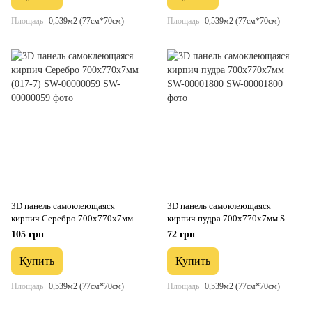
Площадь
0,539м2 (77см*70см)
Площадь
0,539м2 (77см*70см)
3D панель самоклеющаяся
3D панель самоклеющаяся
кирпич Серебро 700x770x7мм
кирпич пудра 700х770х7мм SW-
(017-7) SW-00000059
00001800
105 грн
72 грн
Купить
Купить
Площадь
0,539м2 (77см*70см)
Площадь
0,539м2 (77см*70см)