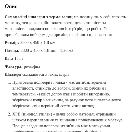
Опис
Самоклейкі шпалери з термоізоляцією
поєднують у собі легкість
монтажу, теплоізоляційні властивості, декоративність та
можливість швидкого оновлення інтер'єрів, що робить їх
привабливим вибором для приміщень різного призначення.
Розмір:
2800 х 450 х 1,8 мм
Площа:
2800 х 450 х 1,8 мм – 1,26 м2
Вага
185 г
Фактура:
рельєфна
Шпалери складаються з таких шарів:
Прінтована полімерна плівка - має антибактеріальні
властивості, стійкість до вологи, хімічних речовин і
температури. -захист допомагає запобігти вигоранню,
зберігаючи колір насиченим, за рахунок чого шпалери довго
зберігають свій первісний естетичний вигляд
XPE (пінополіетилен) - являє собою матеріал, отриманий
шляхом переплавлення та зшивання поліетиленових молекул.
Процес введення поперечних зв'язків між молекулами
поліетилену надає матеріалу додаткову міцність і