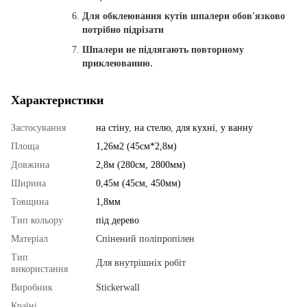
Для обклеювання кутів шпалери обов'язково
потрібно підрізати
Шпалери не підлягають повторному
приклеюванню.
Характеристики
Застосування
на стіну
,
на стелю
,
для кухні
,
у ванну
Площа
1,26м2 (45см*2,8м)
Довжина
2,8м (280см, 2800мм)
Ширина
0,45м (45см, 450мм)
Товщина
1,8мм
Тип кольору
під дерево
Матеріал
Спінений поліпропілен
Тип
Для внутрішніх робіт
використання
Виробник
Stickerwall
Країні