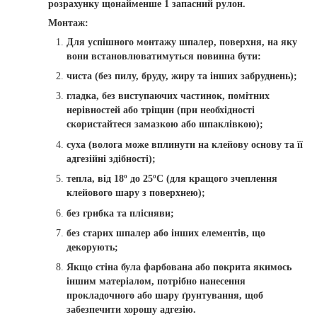
розрахунку щонайменше 1 запасний рулон.
Монтаж:
Для успішного монтажу шпалер, поверхня, на яку
вони встановлюватимуться повинна бути:
чиста (без пилу, бруду, жиру та інших забруднень);
гладка, без виступаючих частинок, помітних
нерівностей або тріщин (при необхідності
скористайтеся замазкою або шпаклівкою);
суха (волога може вплинути на клейову основу та її
адгезійні здібності);
тепла, від 18º до 25ºС (для кращого зчеплення
клейового шару з поверхнею);
без грибка та плісняви;
без старих шпалер або інших елементів, що
декорують;
Якщо стіна була фарбована або покрита якимось
іншим матеріалом, потрібно нанесення
прокладочного або шару ґрунтування, щоб
забезпечити хорошу адгезію.