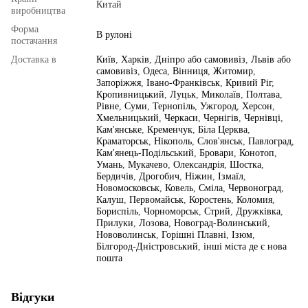
Китай
виробництва
Форма
В рулоні
постачання
Доставка в
Київ
,
Харків
,
Дніпро або самовивіз
,
Львів або
самовивіз
,
Одеса
,
Вінниця
,
Житомир
,
Запоріжжя
,
Івано-Франківськ
,
Кривий Ріг
,
Кропивницький
,
Луцьк
,
Миколаїв
,
Полтава
,
Рівне
,
Суми
,
Тернопіль
,
Ужгород
,
Херсон
,
Хмельницький
,
Черкаси
,
Чернігів
,
Чернівці
,
Кам'янське
,
Кременчук
,
Біла Церква
,
Краматорськ
,
Нікополь
,
Слов'янськ
,
Павлоград
,
Кам'янець-Подільський
,
Бровари
,
Конотоп
,
Умань
,
Мукачево
,
Олександрія
,
Шостка
,
Бердичів
,
Дрогобич
,
Ніжин
,
Ізмаїл
,
Новомосковськ
,
Ковель
,
Сміла
,
Червоноград
,
Калуш
,
Первомайськ
,
Коростень
,
Коломия
,
Бориспіль
,
Чорноморськ
,
Стрий
,
Дружківка
,
Прилуки
,
Лозова
,
Новоград-Волинський
,
Нововолинськ
,
Горішні Плавні
,
Ізюм
,
Білгород-Дністровський
,
інші міста де є нова
пошта
Відгуки