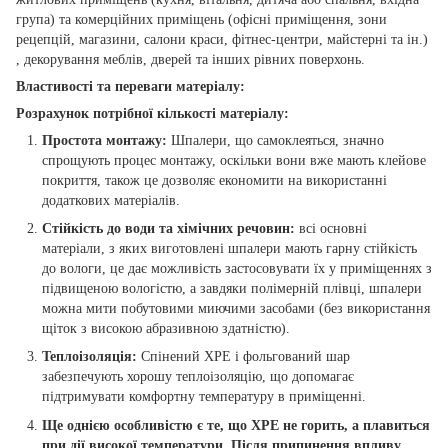
група) та комерційних приміщень (офісні приміщення, зони
рецепцій, магазини, салони краси, фітнес-центри, майстерні та ін.)
, декорування меблів, дверей та інших рівних поверхонь.
Властивості та переваги матеріалу:
Розрахунок потрібної кількості матеріалу:
Простота монтажу:
Шпалери, що самоклеяться, значно
спрощують процес монтажу, оскільки вони вже мають клейове
покриття, також це дозволяє економити на використанні
додаткових матеріалів.
Стійкість до води та хімічних речовин:
всі основні
матеріали, з яких виготовлені шпалери мають гарну стійкість
до вологи, це дає можливість застосовувати їх у приміщеннях з
підвищеною вологістю, а завдяки полімерній плівці, шпалери
можна мити побутовими миючими засобами (без використання
щіток з високою абразивною здатністю).
Теплоізоляція:
Спінений ХРЕ і фольгований шар
забезпечують хорошу теплоізоляцію, що допомагає
підтримувати комфортну температуру в приміщенні.
Ще однією особливістю є те, що ХРЕ не горить, а плавиться
при дії високої температури. Після припинення впливу