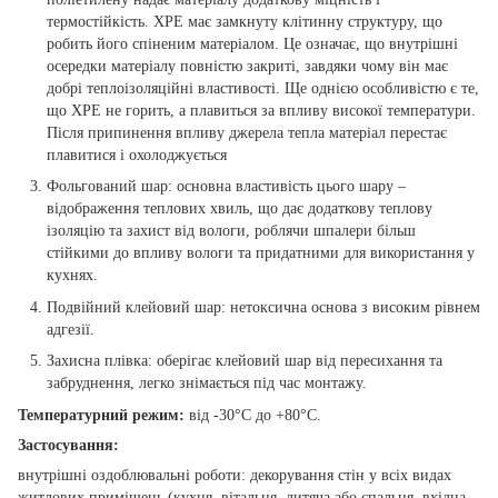
термостійкість. XPE має замкнуту клітинну структуру, що
робить його спіненим матеріалом. Це означає, що внутрішні
осередки матеріалу повністю закриті, завдяки чому він має
добрі теплоізоляційні властивості. Ще однією особливістю є те,
що ХРЕ не горить, а плавиться за впливу високої температури.
Після припинення впливу джерела тепла матеріал перестає
плавитися і охолоджується
Фольгований шар: основна властивість цього шару –
відображення теплових хвиль, що дає додаткову теплову
ізоляцію та захист від вологи, роблячи шпалери більш
стійкими до впливу вологи та придатними для використання у
кухнях.
Подвійний клейовий шар: нетоксична основа з високим рівнем
адгезії.
Захисна плівка: оберігає клейовий шар від пересихання та
забруднення, легко знімається під час монтажу.
Температурний режим:
від -30°C до +80°C.
Застосування:
внутрішні оздоблювальні роботи: декорування стін у всіх видах
житлових приміщень (кухня, вітальня, дитяча або спальня, вхідна