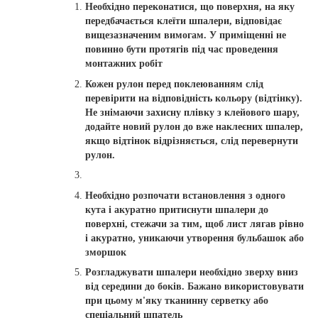
Необхідно переконатися, що поверхня, на яку
передбачається клеїти шпалери, відповідає
вищезазначеним вимогам. У приміщенні не
повинно бути протягів під час проведення
монтажних робіт
Кожен рулон перед поклеюванням слід
перевірити на відповідність кольору (відтінку).
Не знімаючи захисну плівку з клейового шару,
додайте новий рулон до вже наклеєних шпалер,
якщо відтінок відрізняється, слід перевернути
рулон.
Необхідно розпочати встановлення з одного
кута і акуратно притиснути шпалери до
поверхні, стежачи за тим, щоб лист лягав рівно
і акуратно, уникаючи утворення бульбашок або
зморшок
Розгладжувати шпалери необхідно зверху вниз
від середини до боків. Бажано використовувати
при цьому м'яку тканинну серветку або
спеціальний шпатель