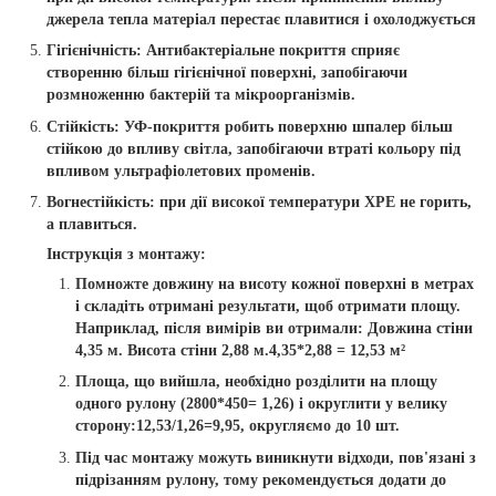
джерела тепла матеріал перестає плавитися і охолоджується
Гігієнічність:
Антибактеріальне покриття сприяє
створенню більш гігієнічної поверхні, запобігаючи
розмноженню бактерій та мікроорганізмів.
Стійкість:
УФ-покриття робить поверхню шпалер більш
стійкою до впливу світла, запобігаючи втраті кольору під
впливом ультрафіолетових променів.
Вогнестійкість:
при дії високої температури ХРЕ не горить,
а плавиться.
Інструкція з монтажу:
Помножте довжину на висоту кожної поверхні в метрах
і складіть отримані результати, щоб отримати площу.
Наприклад, після вимірів ви отримали: Довжина стіни
4,35 м. Висота стіни 2,88 м.4,35*2,88 = 12,53 м²
Площа, що вийшла, необхідно розділити на площу
одного рулону (2800*450= 1,26) і округлити у велику
сторону:12,53/1,26=9,95, округляємо до 10 шт.
Під час монтажу можуть виникнути відходи, пов'язані з
підрізанням рулону, тому рекомендується додати до