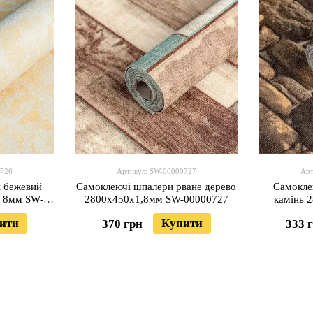
0726
Артикул: SW-00000727
Арт
 бежевий
Самоклеючі шпалери рване дерево
Самокле
 8мм SW-
2800х450х1,8мм SW-00000727
камінь 
ити
Купити
370 грн
333 