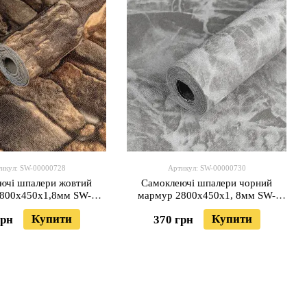
икул: SW-00000728
Артикул: SW-00000730
ючі шпалери жовтий
Самоклеючі шпалери чорний
2800х450х1,8мм SW-
мармур 2800х450х1, 8мм SW-
00000728
00000730
Купити
Купити
грн
370 грн