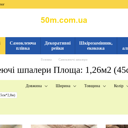
лог
і
Самоклеюча
Декоративні
Шкірозамінник,
плівка
рейки
екокожа
ал
Головна
Самоклеючі шпалери
ючі шпалери Площа: 1,26м2 (45
Довжина
Ширина
Товщина
Колір
45см*2,8м)