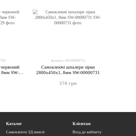
0729
Артикул: SW-00000731
 червоний
Самоклеючі шпалери зірки
 8мм SW-
2800х450х1, 8мм SW-00000731
370 грн
Каталог
Клієнтам
Самоклеючі 3Д панелі
Вхід до кабінету