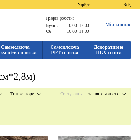
Укр
Рус
Вхід
Графік роботи:
Мій кошик
Будні:
10:00–17:00
Сб:
10:00–14:00
Самоклеюча
Самоклеюча
Декоративна
юмінієва плитка
PET плитка
ПВХ плита
см*2,8м)
Тип кольору
Сортування:
за популярністю