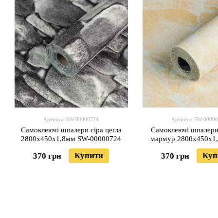
Артикул: SW-00000724
Артикул: SW-0000
Самоклеючі шпалери сіра цегла
Самоклеючі шпалери
2800х450х1,8мм SW-00000724
мармур 2800х450х1,
00000726
Купити
Куп
370 грн
370 грн