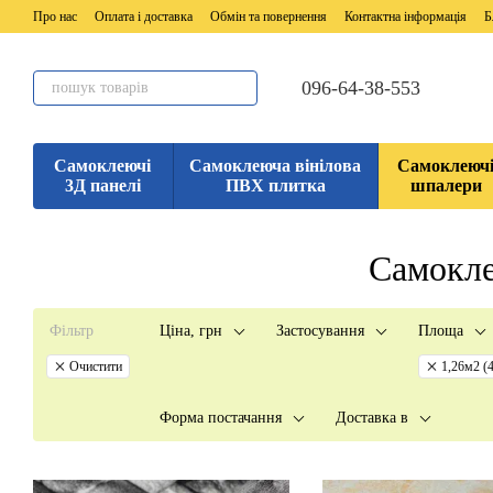
Перейти до основного контенту
Про нас
Оплата і доставка
Обмін та повернення
Контактна інформація
Б
096-64-38-553
Самоклеючі
Самоклеюча вінілова
Самоклеюч
3Д панелі
ПВХ плитка
шпалери
Самокле
Фільтр
Ціна, грн
Застосування
Площа
Очистити
1,26м2 (
Форма постачання
Доставка в