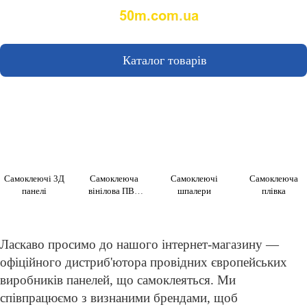
Каталог товарів
Самоклеючі 3Д
Самоклеюча
Самоклеючі
Самоклеюча
панелі
вінілова ПВХ
шпалери
плівка
плитка
Ласкаво просимо до нашого інтернет-магазину —
офіційного дистриб'ютора провідних європейських
виробників панелей, що самоклеяться. Ми
співпрацюємо з визнаними брендами, щоб