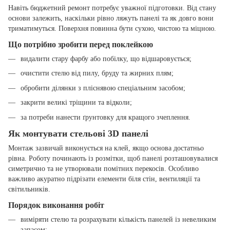
Навіть бюджетний ремонт потребує уважної підготовки. Від стану
основи залежить, наскільки рівно ляжуть панелі та як довго вони
триматимуться. Поверхня повинна бути сухою, чистою та міцною.
Що потрібно зробити перед поклейкою
видалити стару фарбу або побілку, що відшаровується;
очистити стелю від пилу, бруду та жирних плям;
обробити ділянки з пліснявою спеціальним засобом;
закрити великі тріщини та відколи;
за потреби нанести ґрунтовку для кращого зчеплення.
Як монтувати стельові 3D панелі
Монтаж зазвичай виконується на клей, якщо основа достатньо
рівна. Роботу починають із розмітки, щоб панелі розташовувалися
симетрично та не утворювали помітних перекосів. Особливо
важливо акуратно підрізати елементи біля стін, вентиляції та
світильників.
Порядок виконання робіт
виміряти стелю та розрахувати кількість панелей із невеликим
запасом;