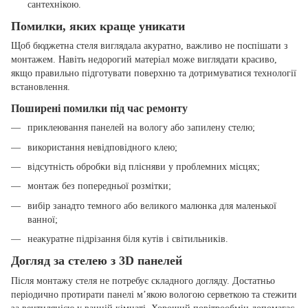
сантехнікою.
Помилки, яких краще уникати
Щоб бюджетна стеля виглядала акуратно, важливо не поспішати з
монтажем. Навіть недорогий матеріал може виглядати красиво,
якщо правильно підготувати поверхню та дотримуватися технології
встановлення.
Поширені помилки під час ремонту
приклеювання панелей на вологу або запилену стелю;
використання невідповідного клею;
відсутність обробки від плісняви у проблемних місцях;
монтаж без попередньої розмітки;
вибір занадто темного або великого малюнка для маленької
ванної;
неакуратне підрізання біля кутів і світильників.
Догляд за стелею з 3D панелей
Після монтажу стеля не потребує складного догляду. Достатньо
періодично протирати панелі м’якою вологою серветкою та стежити