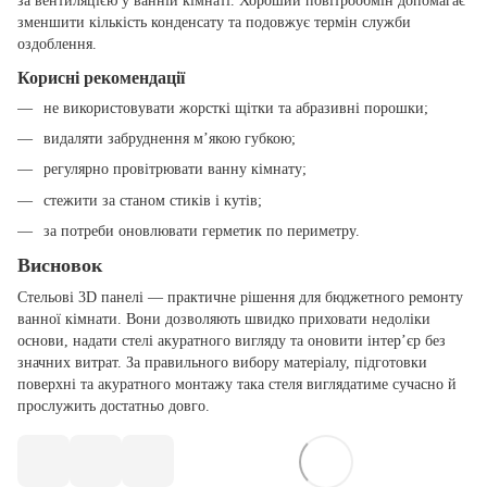
за вентиляцією у ванній кімнаті. Хороший повітрообмін допомагає
зменшити кількість конденсату та подовжує термін служби
оздоблення.
Корисні рекомендації
не використовувати жорсткі щітки та абразивні порошки;
видаляти забруднення м’якою губкою;
регулярно провітрювати ванну кімнату;
стежити за станом стиків і кутів;
за потреби оновлювати герметик по периметру.
Висновок
Стельові 3D панелі — практичне рішення для бюджетного ремонту
ванної кімнати. Вони дозволяють швидко приховати недоліки
основи, надати стелі акуратного вигляду та оновити інтер’єр без
значних витрат. За правильного вибору матеріалу, підготовки
поверхні та акуратного монтажу така стеля виглядатиме сучасно й
прослужить достатньо довго.