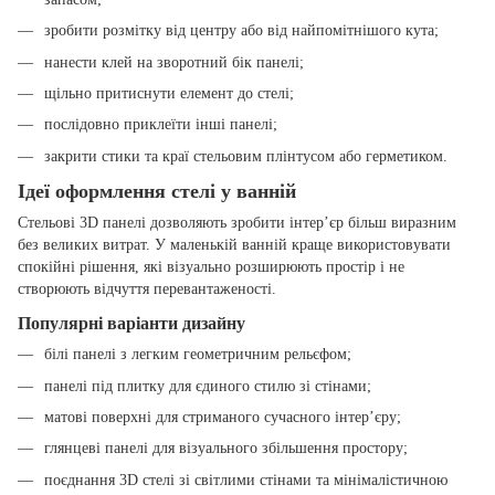
зробити розмітку від центру або від найпомітнішого кута;
нанести клей на зворотний бік панелі;
щільно притиснути елемент до стелі;
послідовно приклеїти інші панелі;
закрити стики та краї стельовим плінтусом або герметиком.
Ідеї оформлення стелі у ванній
Стельові 3D панелі дозволяють зробити інтер’єр більш виразним
без великих витрат. У маленькій ванній краще використовувати
спокійні рішення, які візуально розширюють простір і не
створюють відчуття перевантаженості.
Популярні варіанти дизайну
білі панелі з легким геометричним рельєфом;
панелі під плитку для єдиного стилю зі стінами;
матові поверхні для стриманого сучасного інтер’єру;
глянцеві панелі для візуального збільшення простору;
поєднання 3D стелі зі світлими стінами та мінімалістичною