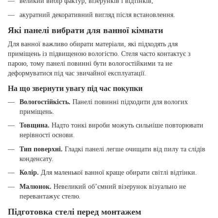
великий вибір фактур, візерунків і відтінків;
акуратний декоративний вигляд після встановлення.
Які панелі вибрати для ванної кімнати
Для ванної важливо обирати матеріали, які підходять для
приміщень із підвищеною вологістю. Стеля часто контактує з
парою, тому панелі повинні бути вологостійкими та не
деформуватися під час звичайної експлуатації.
На що звернути увагу під час покупки
Вологостійкість.
Панелі повинні підходити для вологих
приміщень.
Товщина.
Надто тонкі вироби можуть сильніше повторювати
нерівності основи.
Тип поверхні.
Гладкі панелі легше очищати від пилу та слідів
конденсату.
Колір.
Для маленької ванної краще обирати світлі відтінки.
Малюнок.
Невеликий об’ємний візерунок візуально не
перевантажує стелю.
Підготовка стелі перед монтажем