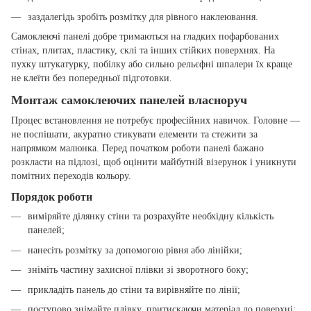
заздалегідь зробіть розмітку для рівного наклеювання.
Самоклеючі панелі добре тримаються на гладких пофарбованих
стінах, плитах, пластику, склі та інших стійких поверхнях. На
пухку штукатурку, побілку або сильно рельєфні шпалери їх краще
не клеїти без попередньої підготовки.
Монтаж самоклеючих панелей власноруч
Процес встановлення не потребує професійних навичок. Головне —
не поспішати, акуратно стикувати елементи та стежити за
напрямком малюнка. Перед початком роботи панелі бажано
розкласти на підлозі, щоб оцінити майбутній візерунок і уникнути
помітних переходів кольору.
Порядок роботи
виміряйте ділянку стіни та розрахуйте необхідну кількість
панелей;
нанесіть розмітку за допомогою рівня або лінійки;
зніміть частину захисної плівки зі зворотного боку;
прикладіть панель до стіни та вирівняйте по лінії;
поступово знімайте плівку, притискаючи матеріал до поверхні;