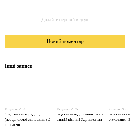
Додайте перший відгук
Новий коментар
Інші записи
16 травня 2026
16 травня 2026
9 травня 2026
Оздоблення коридору
Бюджетне оздоблення стін у
Бюджетна сте
(передпокою) стіновими 3D
ванній кімнаті 3Д панелями
стельовими 
панелями