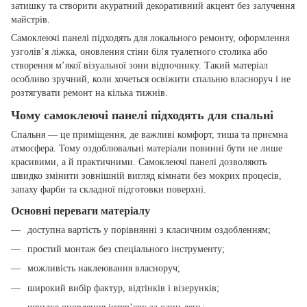
затишку та створити акуратний декоративний акцент без залучення
майстрів.
Самоклеючі панелі підходять для локального ремонту, оформлення
узголів’я ліжка, оновлення стіни біля туалетного столика або
створення м’якої візуальної зони відпочинку. Такий матеріал
особливо зручний, коли хочеться освіжити спальню власноруч і не
розтягувати ремонт на кілька тижнів.
Чому самоклеючі панелі підходять для спальні
Спальня — це приміщення, де важливі комфорт, тиша та приємна
атмосфера. Тому оздоблювальні матеріали повинні бути не лише
красивими, а й практичними. Самоклеючі панелі дозволяють
швидко змінити зовнішній вигляд кімнати без мокрих процесів,
запаху фарби та складної підготовки поверхні.
Основні переваги матеріалу
доступна вартість у порівнянні з класичним оздобленням;
простий монтаж без спеціального інструменту;
можливість наклеювання власноруч;
широкий вибір фактур, відтінків і візерунків;