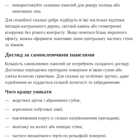
використовуйте залишки панелей для декору полиць або
невеликих ніш.
Для спокійної спальні добре підійдуть м’які пастельні відтінки,
імітація натурального дерева, світлий камінь або геометричні
візерунки без різкого контрасту. Якщо хочеться більш виразного
ефекту, можна оформити панелями лише центральну частину стіни
за ліжком.
Догляд за самоклеючими панелями
Більшість самоклеючих панелей не потребують складного догляду.
Достатньо періодично протирати поверхню м’якою сухою або
злегка вологою серветкою. Для спальні це особливо зручно, адже
оздоблення не піддається сильній вологості та забрудненням.
Чого краще уникати
жорстких щіток і абразивних губок;
агресивної побутової хімії;
наклеювання поруч із сильно нагрівальними приладами;
монтажу на вологі або неміцні стіни;
частого механічного тертя по рельєфній поверхні.