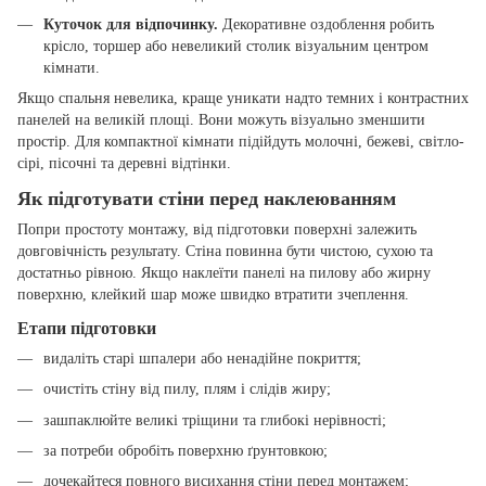
Куточок для відпочинку.
Декоративне оздоблення робить
крісло, торшер або невеликий столик візуальним центром
кімнати.
Якщо спальня невелика, краще уникати надто темних і контрастних
панелей на великій площі. Вони можуть візуально зменшити
простір. Для компактної кімнати підійдуть молочні, бежеві, світло-
сірі, пісочні та деревні відтінки.
Як підготувати стіни перед наклеюванням
Попри простоту монтажу, від підготовки поверхні залежить
довговічність результату. Стіна повинна бути чистою, сухою та
достатньо рівною. Якщо наклеїти панелі на пилову або жирну
поверхню, клейкий шар може швидко втратити зчеплення.
Етапи підготовки
видаліть старі шпалери або ненадійне покриття;
очистіть стіну від пилу, плям і слідів жиру;
зашпаклюйте великі тріщини та глибокі нерівності;
за потреби обробіть поверхню ґрунтовкою;
дочекайтеся повного висихання стіни перед монтажем;