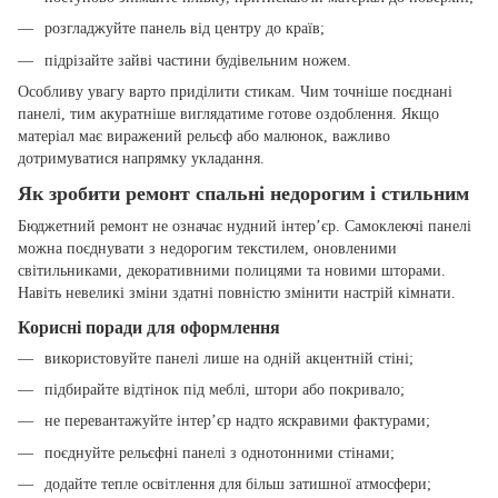
розгладжуйте панель від центру до країв;
підрізайте зайві частини будівельним ножем.
Особливу увагу варто приділити стикам. Чим точніше поєднані
панелі, тим акуратніше виглядатиме готове оздоблення. Якщо
матеріал має виражений рельєф або малюнок, важливо
дотримуватися напрямку укладання.
Як зробити ремонт спальні недорогим і стильним
Бюджетний ремонт не означає нудний інтер’єр. Самоклеючі панелі
можна поєднувати з недорогим текстилем, оновленими
світильниками, декоративними полицями та новими шторами.
Навіть невеликі зміни здатні повністю змінити настрій кімнати.
Корисні поради для оформлення
використовуйте панелі лише на одній акцентній стіні;
підбирайте відтінок під меблі, штори або покривало;
не перевантажуйте інтер’єр надто яскравими фактурами;
поєднуйте рельєфні панелі з однотонними стінами;
додайте тепле освітлення для більш затишної атмосфери;