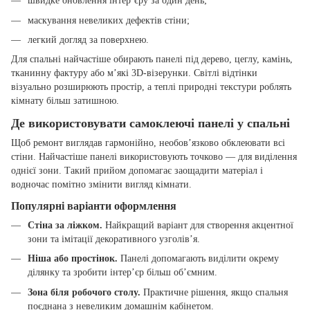
швидке оновлення інтер’єру за один день;
маскування невеликих дефектів стіни;
легкий догляд за поверхнею.
Для спальні найчастіше обирають панелі під дерево, цеглу, камінь,
тканинну фактуру або м’які 3D-візерунки. Світлі відтінки
візуально розширюють простір, а теплі природні текстури роблять
кімнату більш затишною.
Де використовувати самоклеючі панелі у спальні
Щоб ремонт виглядав гармонійно, необов’язково обклеювати всі
стіни. Найчастіше панелі використовують точково — для виділення
однієї зони. Такий прийом допомагає заощадити матеріал і
водночас помітно змінити вигляд кімнати.
Популярні варіанти оформлення
Стіна за ліжком.
Найкращий варіант для створення акцентної
зони та імітації декоративного узголів’я.
Ніша або простінок.
Панелі допомагають виділити окрему
ділянку та зробити інтер’єр більш об’ємним.
Зона біля робочого столу.
Практичне рішення, якщо спальня
поєднана з невеликим домашнім кабінетом.