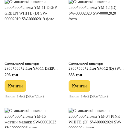
Самоклеючі шпалери
Самоклеючі шпалери
2800*500*2,5мм YM-11 DEEP
2800*500*2,5мм YM-12 (D) SW-
GREEN WHITE (D) SW-00002019
00002020
296 грн
333 грн
Купити
Купити
Площа
1,4м2 (50см*2,8м)
Площа
1,4м2 (50см*2,8м)