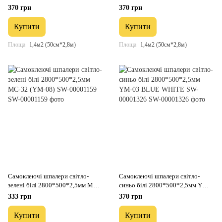
00002022
00001158
370 грн
370 грн
Купити
Купити
Площа
1,4м2 (50см*2,8м)
Площа
1,4м2 (50см*2,8м)
Самоклеючі шпалери світло-
Самоклеючі шпалери світло-
зелені білі 2800*500*2,5мм MC-
синьо білі 2800*500*2,5мм YM-
32 (YM-08) SW-00001159
03 BLUE WHITE SW-00001326
333 грн
370 грн
Купити
Купити