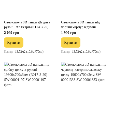
Самоклеюча 3D панель фігури в
Самоклеюча 3D панель під
рулоні 19,6 метрів (R114-3-20)
чорний мармур в рулоні
SW-00000872
19600x700x3мм (R061-3-20) SW-
2 099 грн
1 900 грн
00001196
Купити
Купити
Площа
13,72м2 (19,6м*70см)
Площа
13,72м2 (19,6м*70см)