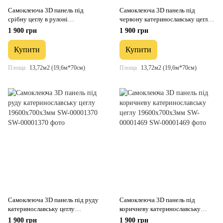
Самоклеюча 3D панель під
Самоклеюча 3D панель під
срібну цеглу в рулоні
червону катеринославську цеглу
19600x700x3мм (R017-3-20) SW-
19600x700x3мм SW-00001333
1 900 грн
1 900 грн
00001197
Купити
Купити
Площа
13,72м2 (19,6м*70см)
Площа
13,72м2 (19,6м*70см)
Самоклеюча 3D панель під руду
Самоклеюча 3D панель під
катеринославську цеглу
коричневу катеринославську
19600x700x3мм SW-00001370
цеглу 19600x700x3мм SW-
1 900 грн
1 900 грн