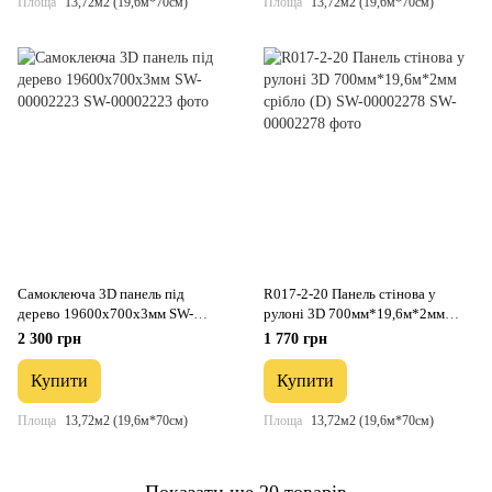
Площа
13,72м2 (19,6м*70см)
Площа
13,72м2 (19,6м*70см)
Самоклеюча 3D панель під
R017-2-20 Панель стінова у
дерево 19600x700x3мм SW-
рулоні 3D 700мм*19,6м*2мм
00002223
срібло (D) SW-00002278
2 300 грн
1 770 грн
Купити
Купити
Площа
13,72м2 (19,6м*70см)
Площа
13,72м2 (19,6м*70см)
Показати ще 20 товарів