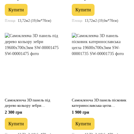
00001469
Купити
Купити
Площа
13,72м2 (19,6м*70см)
Площа
13,72м2 (19,6м*70см)
Самоклеюча 3D панель під
Самоклеюча 3D панель пісковик
дерево кольору зебри
катеринославська цегла
19600x700x3мм SW-00001475
19600x700x3мм SW-00001735
2 300 грн
1 900 грн
Купити
Купити