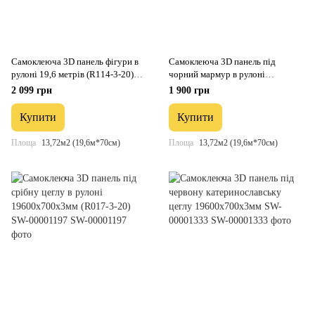
Самоклеюча 3D панель фігури в
Самоклеюча 3D панель під
рулоні 19,6 метрів (R114-3-20)
чорний мармур в рулоні
SW-00000872
19600x700x3мм (R061-3-20) SW-
2 099 грн
1 900 грн
00001196
Купити
Купити
Площа
13,72м2 (19,6м*70см)
Площа
13,72м2 (19,6м*70см)