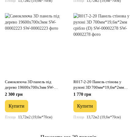
Площа
13,72м2 (19,6м*70см)
Площа
13,72м2 (19,6м*70см)
Самоклеюча 3D панель під
R017-2-20 Панель стінова у
дерево 19600x700x3мм SW-
рулоні 3D 700мм*19,6м*2мм
00002223
срібло (D) SW-00002278
2 300 грн
1 770 грн
Купити
Купити
Площа
13,72м2 (19,6м*70см)
Площа
13,72м2 (19,6м*70см)
Показати ще 20 товарів