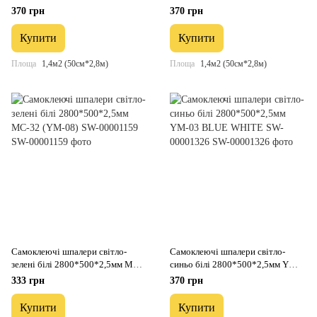
00002022
00001158
370 грн
370 грн
Купити
Купити
Площа
1,4м2 (50см*2,8м)
Площа
1,4м2 (50см*2,8м)
Самоклеючі шпалери світло-
Самоклеючі шпалери світло-
зелені білі 2800*500*2,5мм MC-
синьо білі 2800*500*2,5мм YM-
32 (YM-08) SW-00001159
03 BLUE WHITE SW-00001326
333 грн
370 грн
Купити
Купити