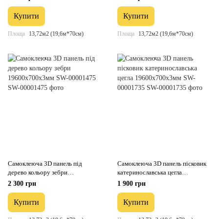
00001469
Купити
Купити
Площа
13,72м2 (19,6м*70см)
Площа
13,72м2 (19,6м*70см)
Самоклеюча 3D панель під
Самоклеюча 3D панель пісковик
дерево кольору зебри
катеринославська цегла
19600x700x3мм SW-00001475
19600x700x3мм SW-00001735
2 300 грн
1 900 грн
Купити
Купити