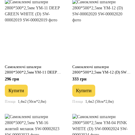
Самоклеючі шпалери
Самоклеючі шпалери
2800*500*2,5мм YM-11 DEEP
2800*500*2,5мм YM-12 (D) SW-
GREEN WHITE (D) SW-00002019
00002020
296 грн
333 грн
Купити
Купити
Площа
1,4м2 (50см*2,8м)
Площа
1,4м2 (50см*2,8м)