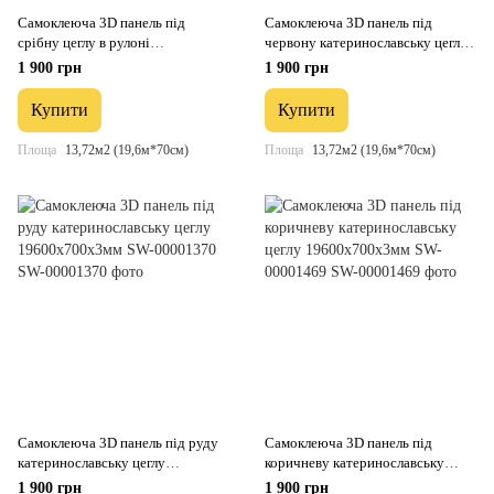
Самоклеюча 3D панель під
Самоклеюча 3D панель під
срібну цеглу в рулоні
червону катеринославську цеглу
19600x700x3мм (R017-3-20) SW-
19600x700x3мм SW-00001333
1 900 грн
1 900 грн
00001197
Купити
Купити
Площа
13,72м2 (19,6м*70см)
Площа
13,72м2 (19,6м*70см)
Самоклеюча 3D панель під руду
Самоклеюча 3D панель під
катеринославську цеглу
коричневу катеринославську
19600x700x3мм SW-00001370
цеглу 19600x700x3мм SW-
1 900 грн
1 900 грн