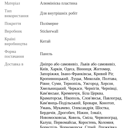
Матеріал
Алюмінієва пластина
Тип
Для внутрішніх робіт
використання
Покриття
Полімерне
Виробник
Stickerwall
Країні
Китай
виробництва
Форма
Панель
постачання
Доставка в
Дніпро або самовивіз
,
Львів або самовивіз
,
Київ
,
Харків
,
Одеса
,
Вінниця
,
Житомир
,
Запоріжжя
,
Івано-Франківськ
,
Кривий Ріг
,
Кропивницький
,
Луцьк
,
Миколаїв
,
Полтава
,
Рівне
,
Суми
,
Тернопіль
,
Ужгород
,
Херсон
,
Хмельницький
,
Черкаси
,
Чернігів
,
Чернівці
,
Кам'янське
,
Кременчук
,
Біла Церква
,
Краматорськ
,
Нікополь
,
Слов'янськ
,
Павлоград
,
Кам'янець-Подільський
,
Бровари
,
Конотоп
,
Умань
,
Мукачево
,
Олександрія
,
Шостка
,
Бердичів
,
Дрогобич
,
Ніжин
,
Ізмаїл
,
Новомосковськ
,
Ковель
,
Сміла
,
Червоноград
,
Калуш
,
Первомайськ
,
Коростень
,
Коломия
,
Бориспіль
,
Чорноморськ
,
Стрий
,
Дружківка
,