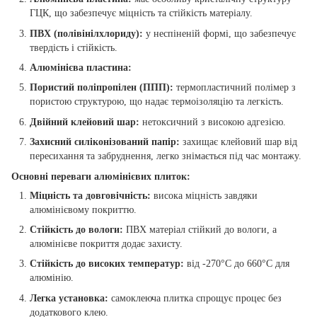
ГЦК, що забезпечує міцність та стійкість матеріалу.
ПВХ (полівінілхлориду):
у неспіненій формі, що забезпечує
твердість і стійкість.
Алюмінієва пластина:
Пористий поліпропілен (ППП):
термопластичний полімер з
пористою структурою, що надає термоізоляцію та легкість.
Двійний клейовий шар:
нетоксичний з високою адгезією.
Захисний силіконізований папір:
захищає клейовий шар від
пересихання та забруднення, легко знімається під час монтажу.
Основні переваги алюмінієвих плиток:
Міцність та довговічність:
висока міцність завдяки
алюмінієвому покриттю.
Стійкість до вологи:
ПВХ матеріал стійкий до вологи, а
алюмінієве покриття додає захисту.
Стійкість до високих температур:
від -270°C до 660°C для
алюмінію.
Легка установка:
самоклеюча плитка спрощує процес без
додаткового клею.