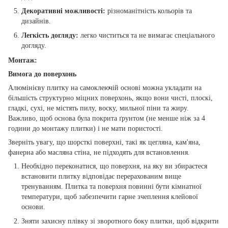
Декоративні можливості:
різноманітність кольорів та
дизайнів.
Легкість догляду:
легко чиститься та не вимагає спеціального
догляду.
Монтаж:
Вимога до поверхонь
Алюмінієву плитку на самоклеючій основі можна укладати на
більшість структурно міцних поверхонь, якщо вони чисті, плоскі,
гладкі, сухі, не містять пилу, воску, мильної піни та жиру.
Важливо, щоб основа була покрита ґрунтом (не менше ніж за 4
години до монтажу плитки) і не мати пористості.
Зверніть увагу, що шорсткі поверхні, такі як цегляна, кам'яна,
фанерна або масляна стіна, не підходять для встановлення.
Необхідно переконатися, що поверхня, на яку ви збираєтеся
встановити плитку відповідає перерахованим вище
тренуванням. Плитка та поверхня повинні бути кімнатної
температури, щоб забезпечити гарне зчеплення клейової
основи.
Зняти захисну плівку зі зворотного боку плитки, щоб відкрити