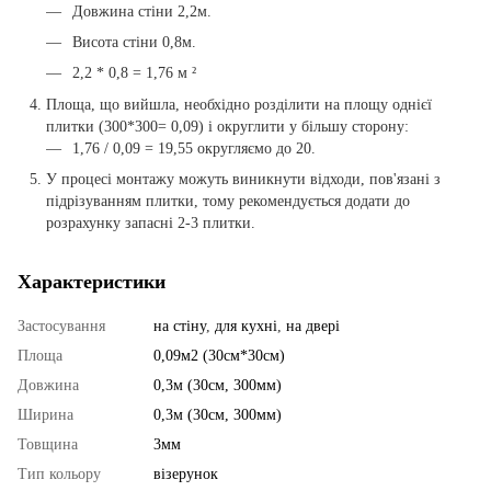
Довжина стіни 2,2м.
Висота стіни 0,8м.
2,2 * 0,8 = 1,76 м ²
Площа, що вийшла, необхідно розділити на площу однієї
плитки (300*300= 0,09) і округлити у більшу сторону:
1,76 / 0,09 = 19,55 округляємо до 20.
У процесі монтажу можуть виникнути відходи, пов'язані з
підрізуванням плитки, тому рекомендується додати до
розрахунку запасні 2-3 плитки.
Характеристики
Застосування
на стіну
,
для кухні
,
на двері
Площа
0,09м2 (30см*30см)
Довжина
0,3м (30см, 300мм)
Ширина
0,3м (30см, 300мм)
Товщина
3мм
Тип кольору
візерунок