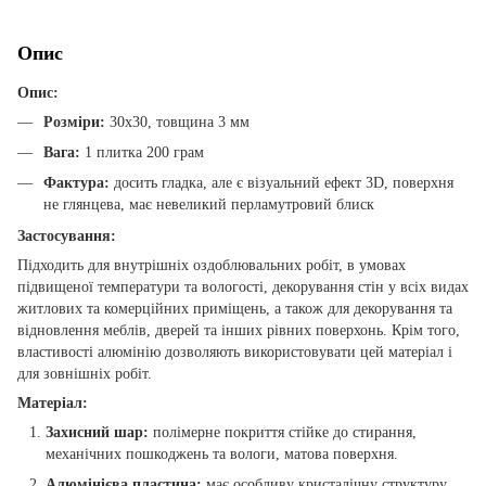
Опис
Опис:
Розміри:
30х30, товщина 3 мм
Вага:
1 плитка 200 грам
Фактура:
досить гладка, але є візуальний ефект 3D, поверхня
не глянцева, має невеликий перламутровий блиск
Застосування:
Підходить для внутрішніх оздоблювальних робіт, в умовах
підвищеної температури та вологості, декорування стін у всіх видах
житлових та комерційних приміщень, а також для декорування та
відновлення меблів, дверей та інших рівних поверхонь. Крім того,
властивості алюмінію дозволяють використовувати цей матеріал і
для зовнішніх робіт.
Матеріал:
Захисний шар:
полімерне покриття стійке до стирання,
механічних пошкоджень та вологи, матова поверхня.
Алюмінієва пластина:
має особливу кристалічну структуру