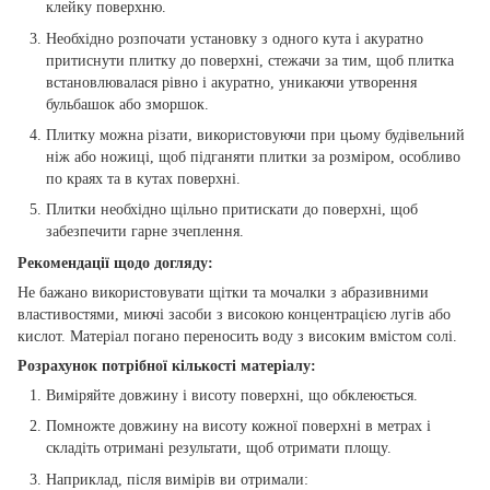
клейку поверхню.
Необхідно розпочати установку з одного кута і акуратно
притиснути плитку до поверхні, стежачи за тим, щоб плитка
встановлювалася рівно і акуратно, уникаючи утворення
бульбашок або зморшок.
Плитку можна різати, використовуючи при цьому будівельний
ніж або ножиці, щоб підганяти плитки за розміром, особливо
по краях та в кутах поверхні.
Плитки необхідно щільно притискати до поверхні, щоб
забезпечити гарне зчеплення.
Рекомендації щодо догляду:
Не бажано використовувати щітки та мочалки з абразивними
властивостями, миючі засоби з високою концентрацією лугів або
кислот. Матеріал погано переносить воду з високим вмістом солі.
Розрахунок потрібної кількості матеріалу:
Виміряйте довжину і висоту поверхні, що обклеюється.
Помножте довжину на висоту кожної поверхні в метрах і
складіть отримані результати, щоб отримати площу.
Наприклад, після вимірів ви отримали: