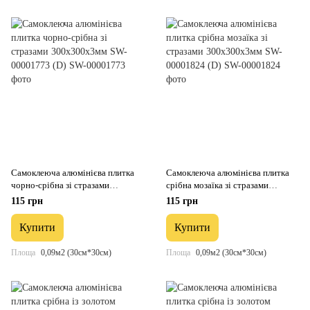
Самоклеюча алюмінієва плитка
Самоклеюча алюмінієва плитка
чорно-срібна зі стразами
срібна мозаїка зі стразами
300х300х3мм SW-00001773 (D)
300х300х3мм SW-00001824 (D)
115 грн
115 грн
Купити
Купити
Площа
0,09м2 (30см*30см)
Площа
0,09м2 (30см*30см)