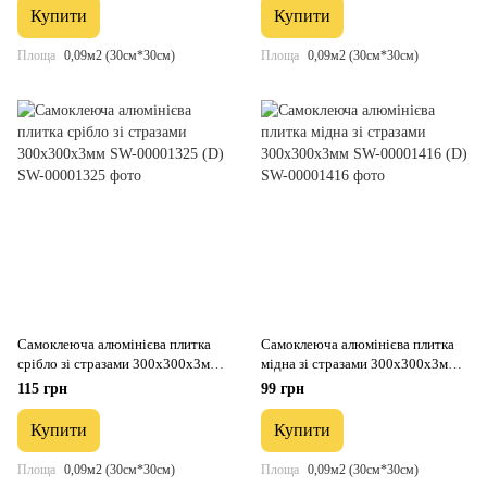
Купити
Купити
Площа
0,09м2 (30см*30см)
Площа
0,09м2 (30см*30см)
Самоклеюча алюмінієва плитка
Самоклеюча алюмінієва плитка
срібло зі стразами 300х300х3мм
мідна зі стразами 300х300х3мм
SW-00001325 (D)
SW-00001416 (D)
115 грн
99 грн
Купити
Купити
Площа
0,09м2 (30см*30см)
Площа
0,09м2 (30см*30см)