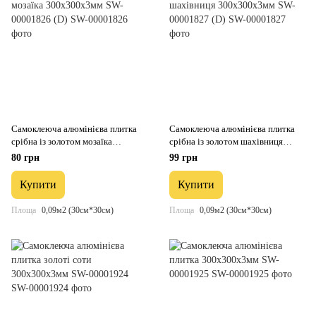
Самоклеюча алюмінієва плитка
Самоклеюча алюмінієва плитка
срібна із золотом мозаїка
срібна із золотом шахівниця
300х300х3мм SW-00001826 (D)
300х300х3мм SW-00001827 (D)
80 грн
99 грн
Купити
Купити
Площа
0,09м2 (30см*30см)
Площа
0,09м2 (30см*30см)