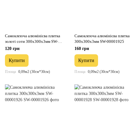
Самоклеюча алюмінієва плитка
Самоклеюча алюмінієва плитка
золоті соти 300х300х3мм SW-
300х300х3мм SW-00001925
00001924
120 грн
160 грн
Купити
Купити
Площа
0,09м2 (30см*30см)
Площа
0,09м2 (30см*30см)