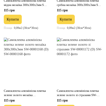
Самоклеюча алюмінієва плитка
Самоклеюча алюмінієва плитка
мідна мозаїка 300х300х3мм SW-
срібна мозаїка 300х300х3мм SW-
00001157
00001167 (D)
115 грн
115 грн
Купити
Купити
Площа
0,09м2 (30см*30см)
Площа
0,09м2 (30см*30см)
Самоклеюча алюмінієва плитка
Самоклеюча алюмінієва плитка
зелене золото мозаїка
зелене золото зі стразами SW-
300х300х3мм SW-00001168 (D)
00001172 (D)
115 грн
115 грн