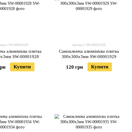
икул: SW-00001928
Артикул: SW-00001929
ча алюмінієва плитка
Самоклеюча алюмінієва плитка
0х3мм SW-00001928
300х300х3мм SW-00001929
Купити
Купити
грн
120 грн