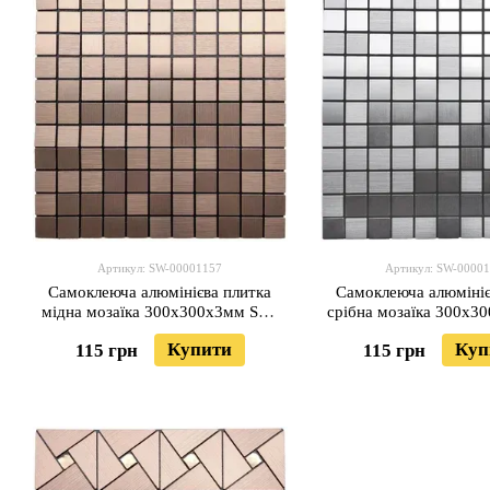
Артикул: SW-00001157
Артикул: SW-0000
Самоклеюча алюмінієва плитка
Самоклеюча алюмініє
мідна мозаїка 300х300х3мм SW-
срібна мозаїка 300х3
00001157
00001167 (D
Купити
Куп
115 грн
115 грн