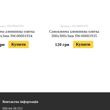
икул: SW-00001934
Артикул: SW-00001935
ча алюмінієва плитка
Самоклеюча алюмінієва плитка
0х3мм SW-00001934
300х300х3мм SW-00001935
Купити
Купити
грн
120 грн
Контактна інформація
096-64-38-553