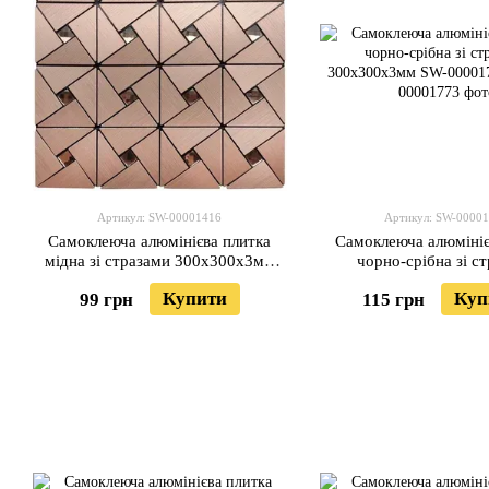
Артикул: SW-00001416
Артикул: SW-0000
Самоклеюча алюмінієва плитка
Самоклеюча алюмініє
мідна зі стразами 300х300х3мм
чорно-срібна зі с
SW-00001416 (D)
300х300х3мм SW-000
Купити
Куп
99 грн
115 грн