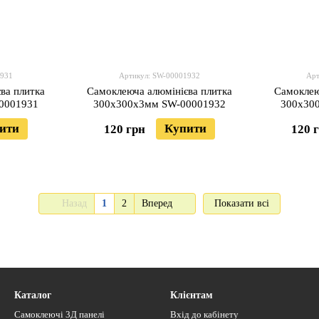
1931
Артикул: SW-00001932
Арт
ва плитка
Самоклеюча алюмінієва плитка
Самоклею
0001931
300х300х3мм SW-00001932
300х30
ити
Купити
120 грн
120 
Назад
1
2
Вперед
Показати всі
Каталог
Клієнтам
Самоклеючі 3Д панелі
Вхід до кабінету