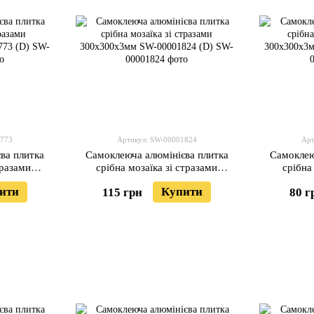
1773
Артикул: SW-00001824
Арт
ва плитка
Самоклеюча алюмінієва плитка
Самоклею
тразами
срібна мозаїка зі стразами
срібна
01773 (D)
300х300х3мм SW-00001824 (D)
300х300х
ити
Купити
115 грн
80 г