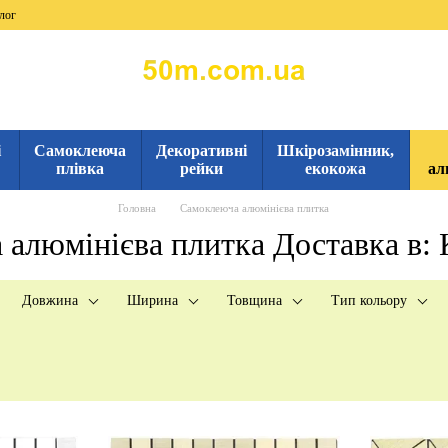
лог
і
Самоклеюча
Декоративні
Шкірозамінник,
плівка
рейки
екокожа
ал
Головна
Самоклеюча алюмінієва плитка
алюмінієва плитка Доставка в:
Довжина
Ширина
Товщина
Тип кольору