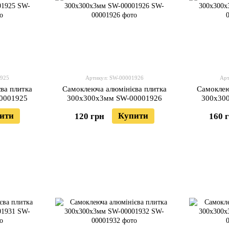
1925
Артикул: SW-00001926
Арт
ва плитка
Самоклеюча алюмінієва плитка
Самоклею
0001925
300х300х3мм SW-00001926
300х30
ити
Купити
120 грн
160 