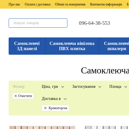
Перейти до основного контенту
Про нас
Оплата і доставка
Обмін та повернення
Контактна інформація
Б
096-64-38-553
Самоклеючі
Самоклеюча вінілова
Самоклеюч
3Д панелі
ПВХ плитка
шпалери
Самоклеюча 
Фільтр
Ціна, грн
Застосування
Площа
Очистити
Доставка в
Краматорськ