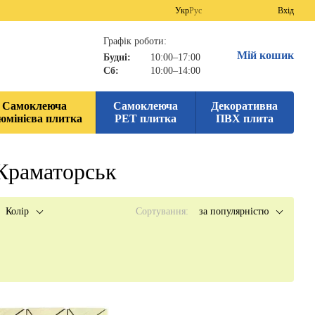
Укр
Рус
Вхід
Графік роботи:
Мій кошик
Будні:
10:00–17:00
Сб:
10:00–14:00
Самоклеюча
Самоклеюча
Декоративна
юмінієва плитка
PET плитка
ПВХ плита
 Краматорськ
Колір
Сортування:
за популярністю