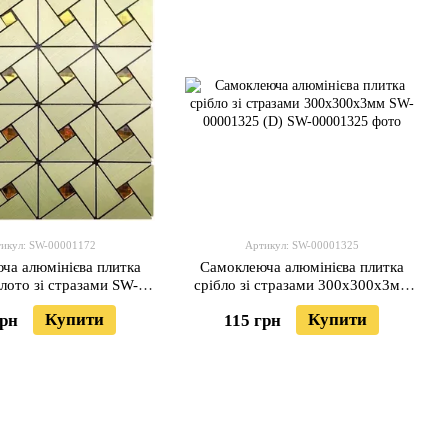
икул: SW-00001172
Артикул: SW-00001325
ча алюмінієва плитка
Самоклеюча алюмінієва плитка
олото зі стразами SW-
срібло зі стразами 300х300х3мм
00001172 (D)
SW-00001325 (D)
Купити
Купити
грн
115 грн