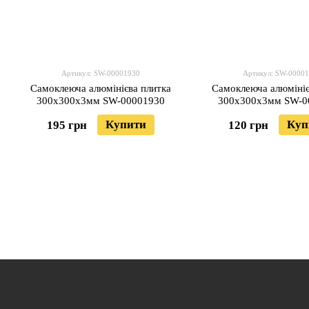
Артикул: SW-00001930
Артикул: SW-0000
Самоклеюча алюмінієва плитка
Самоклеюча алюмініє
300х300х3мм SW-00001930
300х300х3мм SW-0
Купити
Куп
195 грн
120 грн