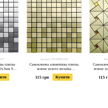
1167
Артикул: SW-00001168
Арт
ва плитка
Самоклеюча алюмінієва плитка
Самоклею
00х3мм SW-
зелене золото мозаїка
зелене з
)
300х300х3мм SW-00001168 (D)
ити
Купити
115 грн
115 