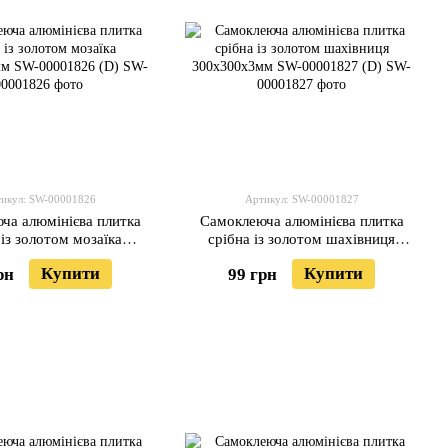
икул: SW-00001826
Артикул: SW-00001827
ча алюмінієва плитка
Самоклеюча алюмінієва плитка
 із золотом мозаїка
срібна із золотом шахівниця
3мм SW-00001826 (D)
300х300х3мм SW-00001827 (D)
Купити
Купити
рн
99 грн