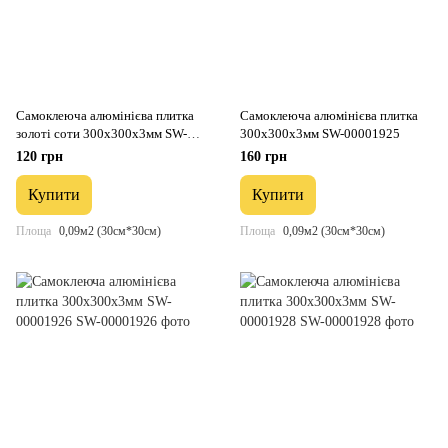
Самоклеюча алюмінієва плитка
Самоклеюча алюмінієва плитка
золоті соти 300х300х3мм SW-
300х300х3мм SW-00001925
00001924
120 грн
160 грн
Купити
Купити
Площа
0,09м2 (30см*30см)
Площа
0,09м2 (30см*30см)