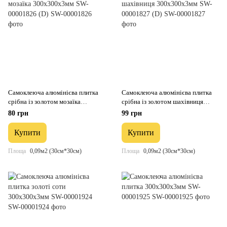
Самоклеюча алюмінієва плитка
Самоклеюча алюмінієва плитка
срібна із золотом мозаїка
срібна із золотом шахівниця
300х300х3мм SW-00001826 (D)
300х300х3мм SW-00001827 (D)
80 грн
99 грн
Купити
Купити
Площа
0,09м2 (30см*30см)
Площа
0,09м2 (30см*30см)