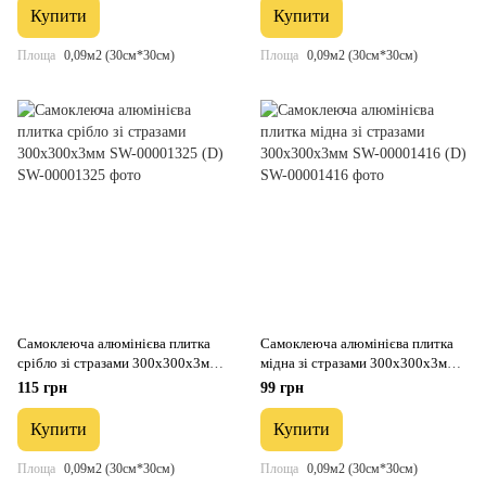
Купити
Купити
Площа
0,09м2 (30см*30см)
Площа
0,09м2 (30см*30см)
Самоклеюча алюмінієва плитка
Самоклеюча алюмінієва плитка
срібло зі стразами 300х300х3мм
мідна зі стразами 300х300х3мм
SW-00001325 (D)
SW-00001416 (D)
115 грн
99 грн
Купити
Купити
Площа
0,09м2 (30см*30см)
Площа
0,09м2 (30см*30см)