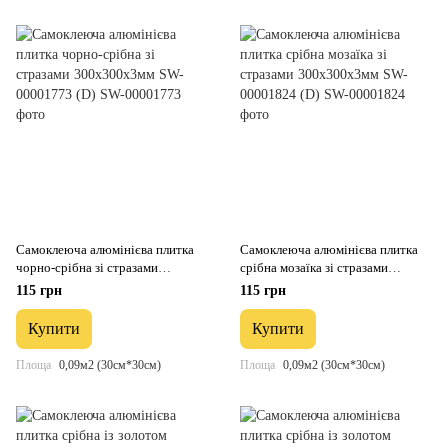
Самоклеюча алюмінієва плитка
Самоклеюча алюмінієва плитка
чорно-срібна зі стразами
срібна мозаїка зі стразами
300х300х3мм SW-00001773 (D)
300х300х3мм SW-00001824 (D)
115 грн
115 грн
Купити
Купити
Площа
0,09м2 (30см*30см)
Площа
0,09м2 (30см*30см)