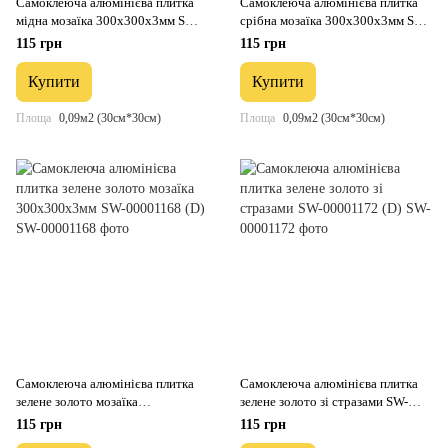
Самоклеюча алюмінієва плитка
Самоклеюча алюмінієва плитка
мідна мозаїка 300х300х3мм SW-
срібна мозаїка 300х300х3мм SW-
00001157
00001167 (D)
115 грн
115 грн
Купити
Купити
Площа
0,09м2 (30см*30см)
Площа
0,09м2 (30см*30см)
Самоклеюча алюмінієва плитка
Самоклеюча алюмінієва плитка
зелене золото мозаїка
зелене золото зі стразами SW-
300х300х3мм SW-00001168 (D)
00001172 (D)
115 грн
115 грн