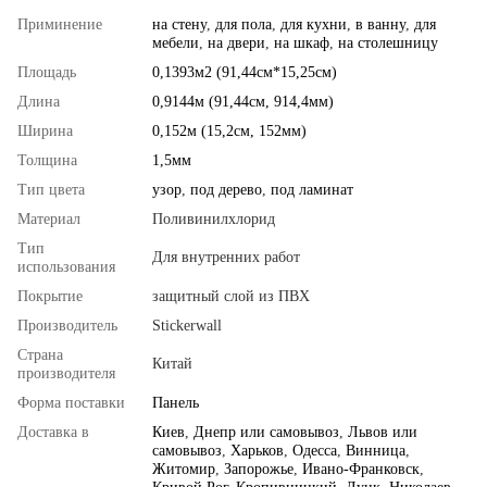
Приминение
на стену
,
для пола
,
для кухни
,
в ванну
,
для
мебели
,
на двери
,
на шкаф
,
на столешницу
Площадь
0,1393м2 (91,44см*15,25см)
Длина
0,9144м (91,44см, 914,4мм)
Ширина
0,152м (15,2см, 152мм)
Толщина
1,5мм
Тип цвета
узор
,
под дерево
,
под ламинат
Материал
Поливинилхлорид
Тип
Для внутренних работ
использования
Покрытие
защитный слой из ПВХ
Производитель
Stickerwall
Страна
Китай
производителя
Форма поставки
Панель
Доставка в
Киев
,
Днепр или самовывоз
,
Львов или
самовывоз
,
Харьков
,
Одесса
,
Винница
,
Житомир
,
Запорожье
,
Ивано-Франковск
,