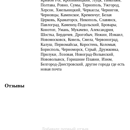
Кривой Рог
,
Кропивницкий
,
Луцк
,
Николаев
,
Полтава
,
Ровно
,
Сумы
,
Тернополь
,
Ужгород
,
Херсон
,
Хмельницкий
,
Черкассы
,
Чернигов
,
Черновцы
,
Каменское
,
Кременчуг
,
Белая
Церковь
,
Краматорск
,
Никополь
,
Славянск
,
Павлоград
,
Каменец-Подольский
,
Бровары
,
Конотоп
,
Умань
,
Мукачево
,
Александрия
,
Шостка
,
Бердичев
,
Дрогобыч
,
Нежин
,
Измаил
,
Новомосковск
,
Ковель
,
Смела
,
Червоноград
,
Калуш
,
Первомайськ
,
Коростень
,
Коломыя
,
Борисполь
,
Черноморск
,
Стрый
,
Дружковка
,
Прилуки
,
Лозовая
,
Новоград-Волынский
,
Нововолынск
,
Горишние Плавни
,
Изюм
,
Белгород-Днестровский
,
другие города где есть
новая почта
Отзывы
Добавьте первый отзыв