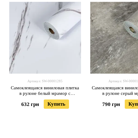
Артикул: SW-00001285
Артикул: SW-0000
Самоклеящаяся виниловая плитка
Самоклеящаяся винило
в рулоне белый мрамор с
в рулоне серый 
прожилками 3000х600х2мм
3000х600х2мм Гля
Купить
Куп
632 грн
790 грн
Глянец SW-00001285
00001286