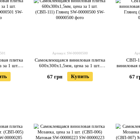
0501
Артикул: SW-00000500
Арт
вая плитка
Самоклеющаяся виниловая плитка
СВП-1
 за 1 шт.
600х300х1,5мм, цена за 1 шт.
виниловая
-00000501
(СВП-111) Глянец SW-00000500
Гляне
ить
Купить
67 грн
67 г