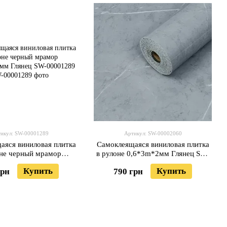
икул: SW-00001289
Артикул: SW-00002060
аяся виниловая плитка
Самоклеящаяся виниловая плитка
оне черный мрамор
в рулоне 0,6*3m*2мм Глянец SW-
00х2мм Глянец SW-
00002060
Купить
Купить
грн
790 грн
00001289