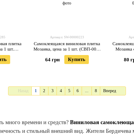
0285
Артикул: SW-00000223
Арт
вая плитка
Самоклеящаяся виниловая плитка
Самоклеящ
за 1 шт.
Мозаика, цена за 1 шт. (СВП-006)
Мозаика с
W-00000285
Матовая SW-00000223
(СВП-007)
ить
Купить
64 грн
80 г
Назад
1
2
3
4
5
6
...
8
Вперед
ть много времени и средств?
Виниловая самоклеюща
говечность и стильный внешний вид. Жители Бердичева 