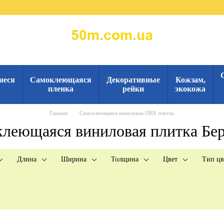
иеся
Самоклеющаяся
Декоративные
Кожзам,
пленка
рейки
экокожа
Главная
Самоклеющаяся виниловая ПВХ плитка
леющаяся виниловая плитка Бе
Длина
Ширина
Толщина
Цвет
Тип цв