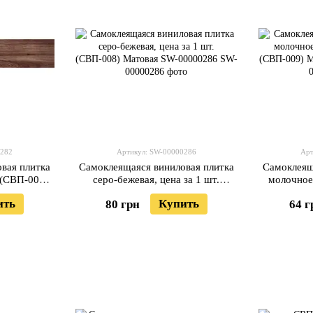
0282
Артикул: SW-00000286
Арт
вая плитка
Самоклеящаяся виниловая плитка
Самоклеящ
 (СВП-002)
серо-бежевая, цена за 1 шт.
молочное 
00282
(СВП-008) Матовая SW-00000286
(СВП-009)
ить
Купить
80 грн
64 г