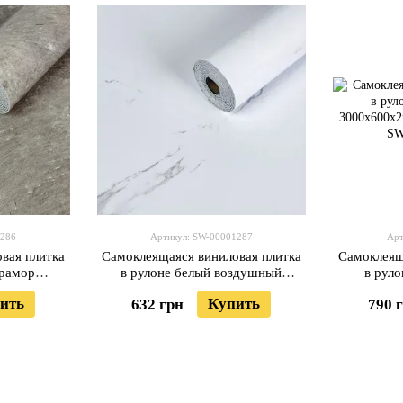
1286
Артикул: SW-00001287
Арт
вая плитка
Самоклеящаяся виниловая плитка
Самоклеящ
мрамор
в рулоне белый воздушный
в рул
нец SW-
мрамор 3000х600х2мм Глянец
3000х6
ить
Купить
632 грн
790 
SW-00001287