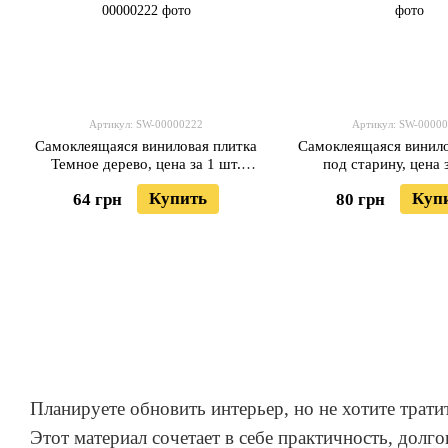
Артикул: SW-00000222
Артикул: SW-0000
Самоклеящаяся виниловая плитка
Самоклеящаяся винило
Темное дерево, цена за 1 шт.
под старину, цена 
(СВП-004) Матовая SW-00000222
(СВП-005) Матовая S
Купить
Куп
64 грн
80 грн
Планируете обновить интерьер, но не хотите трати
Этот материал сочетает в себе практичность, дол