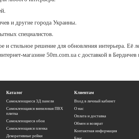
ей.
ичев и другие города Украины.
пытных специалистов.
 и стильное решение для обновления интерьера. Её ле
интернет-магазине 50m.com.ua с доставкой в Бердичев
Каталог
Клиентам
Самоклеющиеся 3Д панели
Вход в личный кабинет
Самоклеющаяся виниловая ПВХ
О нас
плитка
Оплата и доставка
Самоклеющиеся обои
Обмен и возврат
Самоклеющаяся пленка
Контактная информация
Декоративные рейки
Блог