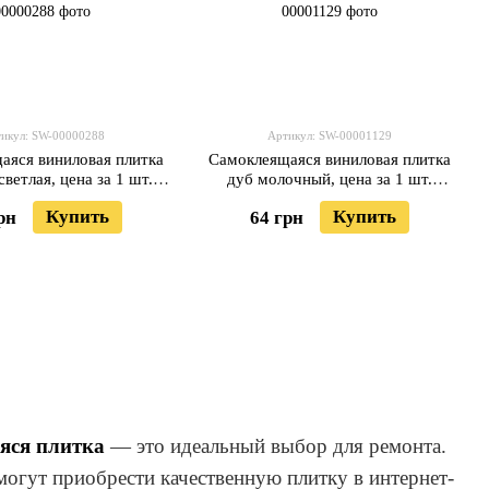
икул: SW-00000288
Артикул: SW-00001129
аяся виниловая плитка
Самоклеящаяся виниловая плитка
ветлая, цена за 1 шт.
дуб молочный, цена за 1 шт.
 Матовая SW-00000288
(СВП-010) Матовая SW-00001129
Купить
Купить
рн
64 грн
яся плитка
— это идеальный выбор для ремонта.
могут приобрести качественную плитку в интернет-