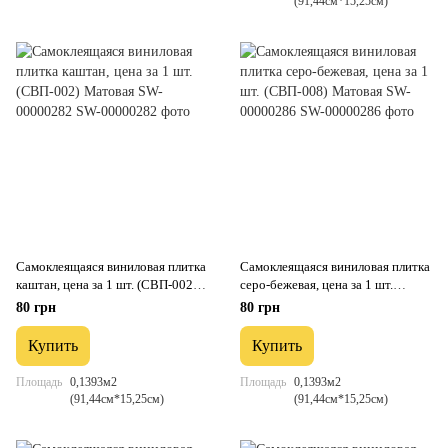
(91,44см*15,25см)
Самоклеящаяся виниловая плитка
Самоклеящаяся виниловая плитка
каштан, цена за 1 шт. (СВП-002)
серо-бежевая, цена за 1 шт.
Матовая SW-00000282
(СВП-008) Матовая SW-
80 грн
80 грн
00000286
Купить
Купить
Площадь
0,1393м2
Площадь
0,1393м2
(91,44см*15,25см)
(91,44см*15,25см)