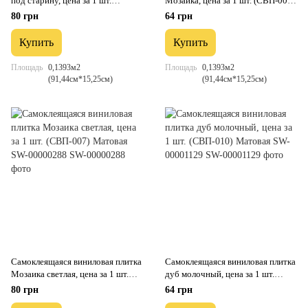
под старину, цена за 1 шт.
Мозаика, цена за 1 шт. (СВП-006)
(СВП-005) Матовая SW-
Матовая SW-00000223
80 грн
64 грн
00000285
Купить
Купить
Площадь
0,1393м2
Площадь
0,1393м2
(91,44см*15,25см)
(91,44см*15,25см)
Самоклеящаяся виниловая плитка
Самоклеящаяся виниловая плитка
Мозаика светлая, цена за 1 шт.
дуб молочный, цена за 1 шт.
(СВП-007) Матовая SW-
(СВП-010) Матовая SW-
80 грн
64 грн
00000288
00001129