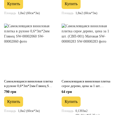
Купить
Купить
Площадь
1,8м2 (60см*3м)
Площадь
1,8м2 (60см*3м)
Самоклеящаяся виниловая плитка
Самоклеящаяся виниловая плитка
в рулоне 0,6*3m*2мм Глянец SW-
серое дерево, цена за 1 шт.
00002060
(СВП-001) Матовая SW-
790 грн
64 грн
00000283
Купить
Купить
Площадь
1,8м2 (60см*3м)
Площадь
0,1393м2