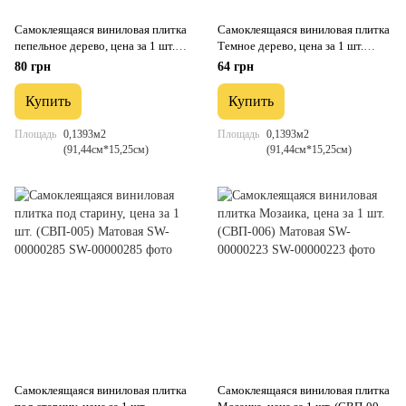
Самоклеящаяся виниловая плитка
Самоклеящаяся виниловая плитка
пепельное дерево, цена за 1 шт.
Темное дерево, цена за 1 шт.
(СВП-003) Матовая SW-
(СВП-004) Матовая SW-
80 грн
64 грн
00000284
00000222
Купить
Купить
Площадь
0,1393м2
Площадь
0,1393м2
(91,44см*15,25см)
(91,44см*15,25см)
Самоклеящаяся виниловая плитка
Самоклеящаяся виниловая плитка