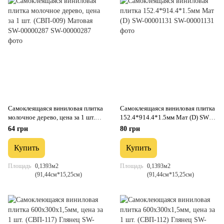
Самоклеящаяся виниловая плитка
Самоклеящаяся виниловая плитка
молочное дерево, цена за 1 шт.
152.4*914.4*1.5мм Мат (D) SW-
(СВП-009) Матовая SW-
00001131
64 грн
80 грн
00000287
Купить
Купить
Площадь
0,1393м2
Площадь
0,1393м2
(91,44см*15,25см)
(91,44см*15,25см)