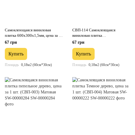
Самоклеющаяся виниловая
СВП-114 Самоклеящаяся
плитка 600х300х1,5мм, цена за 1
виниловая плитка
шт. (СВП-111) Глянец SW-
600*300*1.5mm Глянец (D) SW-
67 грн
67 грн
00000500
00001780
Купить
Купить
Площадь
0,18м2 (60см*30см)
Площадь
0,18м2 (60см*30см)