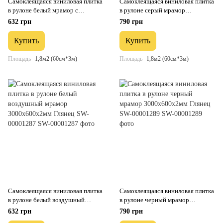
Самоклеящаяся виниловая плитка
Самоклеящаяся виниловая плитка
в рулоне белый мрамор с
в рулоне серый мрамор
прожилками 3000х600х2мм
3000х600х2мм Глянец SW-
632 грн
790 грн
Глянец SW-00001285
00001286
Купить
Купить
Площадь
1,8м2 (60см*3м)
Площадь
1,8м2 (60см*3м)
Самоклеящаяся виниловая плитка
Самоклеящаяся виниловая плитка
в рулоне белый воздушный
в рулоне черный мрамор
мрамор 3000х600х2мм Глянец
3000х600х2мм Глянец SW-
632 грн
790 грн
SW-00001287
00001289