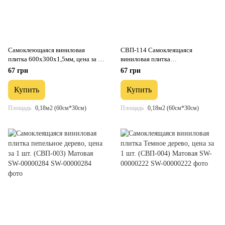
Самоклеющаяся виниловая
СВП-114 Самоклеящаяся
плитка 600х300х1,5мм, цена за 1
виниловая плитка
шт. (СВП-111) Глянец SW-
600*300*1.5mm Глянец (D) SW-
67 грн
67 грн
00000500
00001780
Купить
Купить
Площадь
0,18м2 (60см*30см)
Площадь
0,18м2 (60см*30см)