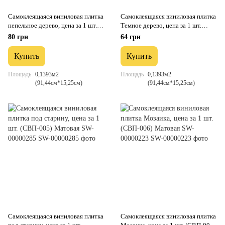
Самоклеящаяся виниловая плитка
Самоклеящаяся виниловая плитка
пепельное дерево, цена за 1 шт.
Темное дерево, цена за 1 шт.
(СВП-003) Матовая SW-
(СВП-004) Матовая SW-
80 грн
64 грн
00000284
00000222
Купить
Купить
Площадь
0,1393м2
Площадь
0,1393м2
(91,44см*15,25см)
(91,44см*15,25см)
Самоклеящаяся виниловая плитка
Самоклеящаяся виниловая плитка