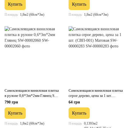
Купить
Купить
Площадь
1,8м2 (60см*3м)
Площадь
1,8м2 (60см*3м)
Самоклеящаяся виниловая плитка
Самоклеящаяся виниловая плитка
в рулоне 0,6*3m*2мм Глянец SW-
серое дерево, цена за 1 шт.
00002060
(СВП-001) Матовая SW-
790 грн
64 грн
00000283
Купить
Купить
Площадь
1,8м2 (60см*3м)
Площадь
0,1393м2