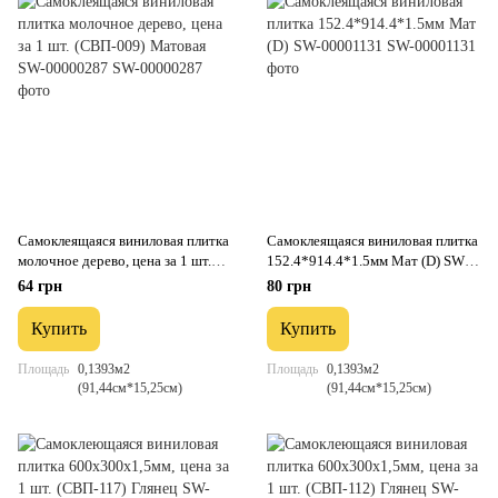
Самоклеящаяся виниловая плитка
Самоклеящаяся виниловая плитка
молочное дерево, цена за 1 шт.
152.4*914.4*1.5мм Мат (D) SW-
(СВП-009) Матовая SW-
00001131
64 грн
80 грн
00000287
Купить
Купить
Площадь
0,1393м2
Площадь
0,1393м2
(91,44см*15,25см)
(91,44см*15,25см)