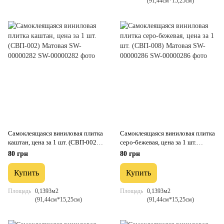
(91,44см*15,25см)
Самоклеящаяся виниловая плитка
Самоклеящаяся виниловая плитка
каштан, цена за 1 шт. (СВП-002)
серо-бежевая, цена за 1 шт.
Матовая SW-00000282
(СВП-008) Матовая SW-
80 грн
80 грн
00000286
Купить
Купить
Площадь
0,1393м2
Площадь
0,1393м2
(91,44см*15,25см)
(91,44см*15,25см)