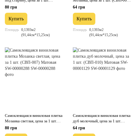
под старину, цена за 1 шт.
Мозаика, цена за 1 шт. (СВП-006)
(СВП-005) Матовая SW-
Матовая SW-00000223
80 грн
64 грн
00000285
Купить
Купить
Площадь
0,1393м2
Площадь
0,1393м2
(91,44см*15,25см)
(91,44см*15,25см)
Самоклеящаяся виниловая плитка
Самоклеящаяся виниловая плитка
Мозаика светлая, цена за 1 шт.
дуб молочный, цена за 1 шт.
(СВП-007) Матовая SW-
(СВП-010) Матовая SW-
80 грн
64 грн
00000288
00001129