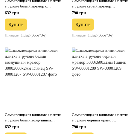
Самоклеящаяся виниловая плитка
Самоклеящаяся виниловая плитка
в рулоне белый мрамор с
в рулоне серый мрамор
прожилками 3000х600х2мм
3000х600х2мм Глянец SW-
632 грн
790 грн
Глянец SW-00001285
00001286
Купить
Купить
Площадь
1,8м2 (60см*3м)
Площадь
1,8м2 (60см*3м)
Самоклеящаяся виниловая плитка
Самоклеящаяся виниловая плитка
в рулоне белый воздушный
в рулоне черный мрамор
мрамор 3000х600х2мм Глянец
3000х600х2мм Глянец SW-
632 грн
790 грн
SW-00001287
00001289