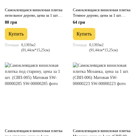
Самоклеящаяся виниловая плитка
Самоклеящаяся виниловая плитка
пепельное дерево, цена за 1 шт.
Темное дерево, цена за 1 шт.
(СВП-003) Матовая SW-
(СВП-004) Матовая SW-
80 грн
64 грн
00000284
00000222
Купить
Купить
Площадь
0,1393м2
Площадь
0,1393м2
(91,44см*15,25см)
(91,44см*15,25см)
Самоклеящаяся виниловая плитка
Самоклеящаяся виниловая плитка