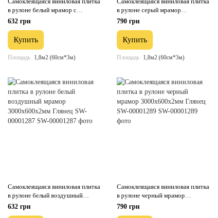
Самоклеящаяся виниловая плитка
Самоклеящаяся виниловая плитка
в рулоне белый мрамор с
в рулоне серый мрамор
прожилками 3000х600х2мм
3000х600х2мм Глянец SW-
632 грн
790 грн
Глянец SW-00001285
00001286
Купить
Купить
Площадь
1,8м2 (60см*3м)
Площадь
1,8м2 (60см*3м)
Самоклеящаяся виниловая плитка
Самоклеящаяся виниловая плитка
в рулоне белый воздушный
в рулоне черный мрамор
мрамор 3000х600х2мм Глянец
3000х600х2мм Глянец SW-
632 грн
790 грн
SW-00001287
00001289