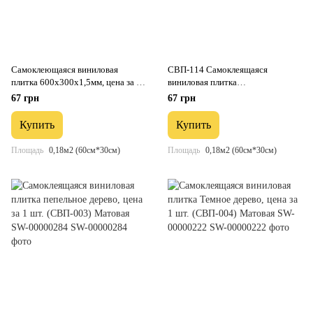
Самоклеющаяся виниловая
СВП-114 Самоклеящаяся
плитка 600х300х1,5мм, цена за 1
виниловая плитка
шт. (СВП-111) Глянец SW-
600*300*1.5mm Глянец (D) SW-
67 грн
67 грн
00000500
00001780
Купить
Купить
Площадь
0,18м2 (60см*30см)
Площадь
0,18м2 (60см*30см)