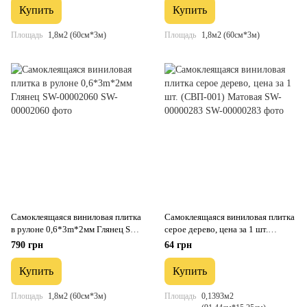
Купить
Купить
Площадь
1,8м2 (60см*3м)
Площадь
1,8м2 (60см*3м)
Самоклеящаяся виниловая плитка
Самоклеящаяся виниловая плитка
в рулоне 0,6*3m*2мм Глянец SW-
серое дерево, цена за 1 шт.
00002060
(СВП-001) Матовая SW-
790 грн
64 грн
00000283
Купить
Купить
Площадь
1,8м2 (60см*3м)
Площадь
0,1393м2