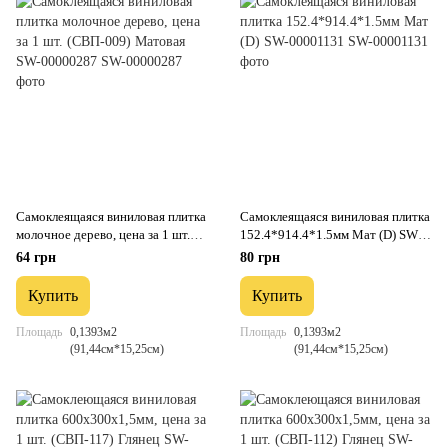
Самоклеящаяся виниловая плитка
Самоклеящаяся виниловая плитка
молочное дерево, цена за 1 шт.
152.4*914.4*1.5мм Мат (D) SW-
(СВП-009) Матовая SW-
00001131
64 грн
80 грн
00000287
Купить
Купить
Площадь
0,1393м2
Площадь
0,1393м2
(91,44см*15,25см)
(91,44см*15,25см)