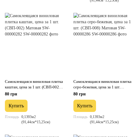
(91,44см*15,25см)
Самоклеящаяся виниловая плитка
Самоклеящаяся виниловая плитка
каштан, цена за 1 шт. (СВП-002)
серо-бежевая, цена за 1 шт.
Матовая SW-00000282
(СВП-008) Матовая SW-
80 грн
80 грн
00000286
Купить
Купить
Площадь
0,1393м2
Площадь
0,1393м2
(91,44см*15,25см)
(91,44см*15,25см)