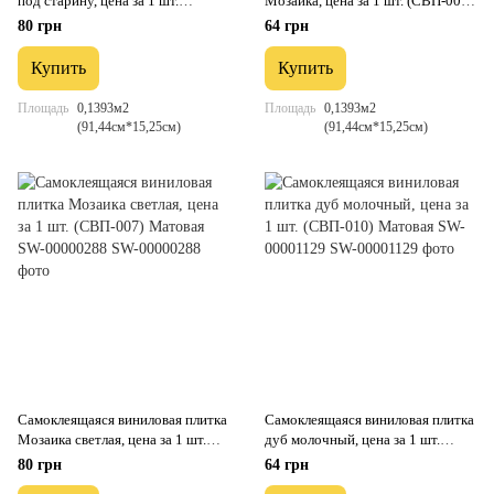
под старину, цена за 1 шт.
Мозаика, цена за 1 шт. (СВП-006)
(СВП-005) Матовая SW-
Матовая SW-00000223
80 грн
64 грн
00000285
Купить
Купить
Площадь
0,1393м2
Площадь
0,1393м2
(91,44см*15,25см)
(91,44см*15,25см)
Самоклеящаяся виниловая плитка
Самоклеящаяся виниловая плитка
Мозаика светлая, цена за 1 шт.
дуб молочный, цена за 1 шт.
(СВП-007) Матовая SW-
(СВП-010) Матовая SW-
80 грн
64 грн
00000288
00001129