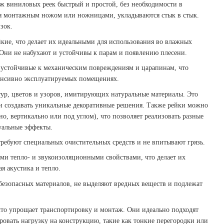
аж виниловых реек быстрый и простой, без необходимости в
ся монтажным ножом или ножницами, укладываются стык в стык.
зок.
йкие, что делает их идеальными для использования во влажных
Они не набухают и устойчивы к парам и появлению плесени.
 устойчивые к механическим повреждениям и царапинам, что
тенсивно эксплуатируемых помещениях.
ур, цветов и узоров, имитирующих натуральные материалы. Это
 и создавать уникальные декоративные решения. Также рейки можно
о, вертикально или под углом), что позволяет реализовать разные
уальные эффекты.
требуют специальных очистительных средств и не впитывают грязь.
ми тепло- и звукоизоляционными свойствами, что делает их
 акустика и тепло.
 безопасных материалов, не выделяют вредных веществ и подлежат
что упрощает транспортировку и монтаж. Они идеально подходят
ровать нагрузку на конструкцию, такие как тонкие перегородки или