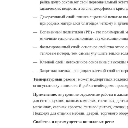
рейка долго сохраняет свой первоначальный эсте
химических веществ, а за счет аморфности криста
Декоративный слой: пленка с цветной печатью вы
природных материалов благодаря четкому и дета
Вспененный полиэтилен (РЕ) - это полимерный ма
отличные теплоизоляционные, звукоизоляционные 
Фольгированный слой: основное свойство этого 
тепловые потери, тем самым улучшить теплоизол
Клеевой слой: нетоксичное основание с высоким 
Защитная пленка – защищает клеевой слой от пере
Температурный режим:
может подвергаться воздейс
огня установку виниловогй рейки необходимо проводи
Применение:
внутренние отделочные работы в жилых
для стен в кухнях, ванных комнатах, гостиных, детски
магазинах, салонах красоты, фитнес-центрах, отелях, 
Подходят для отделки мебели, дверей, торгового обо
Свойства и преимущества виниловых реек: