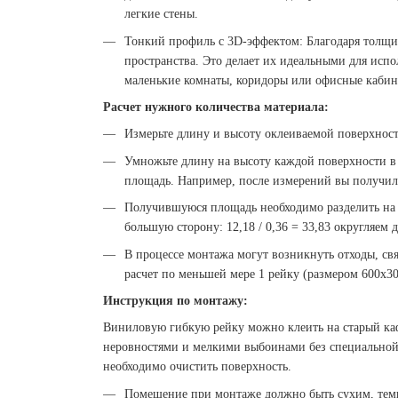
легкие стены.
Тонкий профиль с 3D-эффектом: Благодаря толщин
пространства. Это делает их идеальными для исп
маленькие комнаты, коридоры или офисные кабин
Расчет нужного количества материала:
Измерьте длину и высоту оклеиваемой поверхност
Умножьте длину на высоту каждой поверхности в 
площадь. Например, после измерений вы получили:
Получившуюся площадь необходимо разделить на п
большую сторону: 12,18 / 0,36 = 33,83 округляем д
В процессе монтажа могут возникнуть отходы, свя
расчет по меньшей мере 1 рейку (размером 600х30
Инструкция по монтажу:
Виниловую гибкую рейку можно клеить на старый каф
неровностями и мелкими выбоинами без специальной 
необходимо очистить поверхность.
Помещение при монтаже должно быть сухим, темп