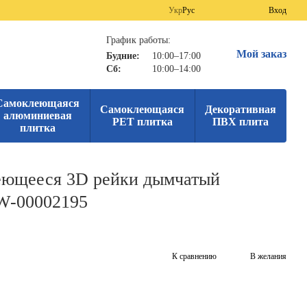
Укр
Рус
Вход
График работы:
Мой заказ
Будние:
10:00–17:00
Сб:
10:00–14:00
Самоклеющаяся
Самоклеющаяся
Декоративная
алюминиевая
PET плитка
ПВХ плита
плитка
еющееся 3D рейки дымчатый
W-00002195
К сравнению
В желания