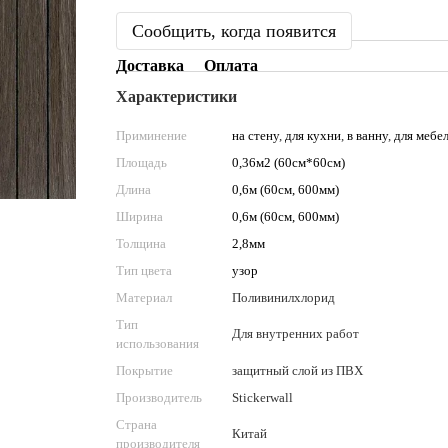
Сообщить, когда появится
Доставка
Оплата
Характеристики
Приминение
на стену
,
для кухни
,
в ванну
,
для мебе
Площадь
0,36м2 (60см*60см)
Длина
0,6м (60см, 600мм)
Ширина
0,6м (60см, 600мм)
Толщина
2,8мм
Тип цвета
узор
Материал
Поливинилхлорид
Тип
Для внутренних работ
использования
Покрытие
защитный слой из ПВХ
Производитель
Stickerwall
Страна
Китай
производителя