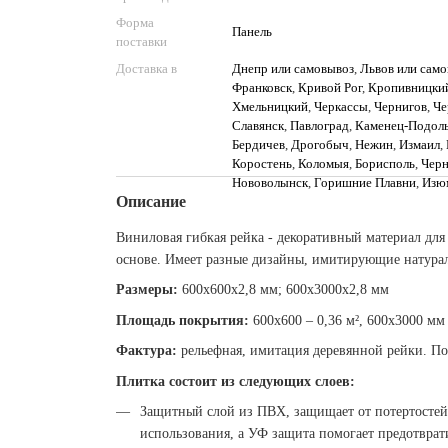
Форма
Панель
поставки
Доставка в
Днепр или самовывоз
,
Львов или сам
Франковск
,
Кривой Рог
,
Кропивницки
Хмельницкий
,
Черкассы
,
Чернигов
,
Че
Славянск
,
Павлоград
,
Каменец-Подол
Бердичев
,
Дрогобыч
,
Нежин
,
Измаил
,
Коростень
,
Коломыя
,
Борисполь
,
Чер
Нововолынск
,
Горишние Плавни
,
Изю
Описание
Виниловая гибкая рейка - декоративный материал для
основе. Имеет разные дизайны, имитирующие натурал
Размеры:
600х600х2,8 мм; 600х3000х2,8 мм
Площадь покрытия:
600х600 – 0,36 м², 600х3000 мм 
Фактура:
рельефная, имитация деревянной рейки. По
Плитка состоит из следующих слоев:
Защитный слой из ПВХ, защищает от потертостей
использования, а УФ защита помогает предотврат