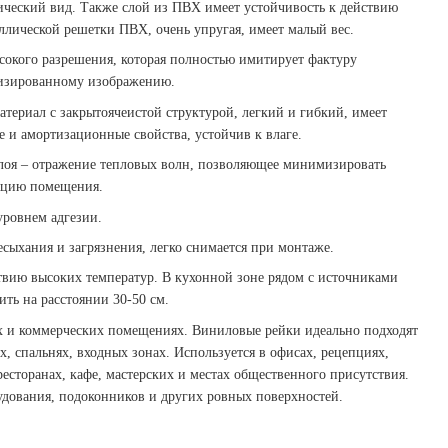
тический вид. Также слой из ПВХ имеет устойчивость к действию
ллической решетки ПВХ, очень упругая, имеет малый вес.
сокого разрешения, которая полностью имитирует фактуру
лизированному изображению.
териал с закрытоячеистой структурой, легкий и гибкий, имеет
и амортизационные свойства, устойчив к влаге.
слоя – отражение тепловых волн, позволяющее минимизировать
яцию помещения.
уровнем адгезии.
сыхания и загрязнения, легко снимается при монтаже.
твию высоких температур. В кухонной зоне рядом с источниками
ть на расстоянии 30-50 см.
 и коммерческих помещениях. Виниловые рейки идеально подходят
х, спальнях, входных зонах. Используется в офисах, рецепциях,
ресторанах, кафе, мастерских и местах общественного присутствия.
рудования, подоконников и других ровных поверхностей.