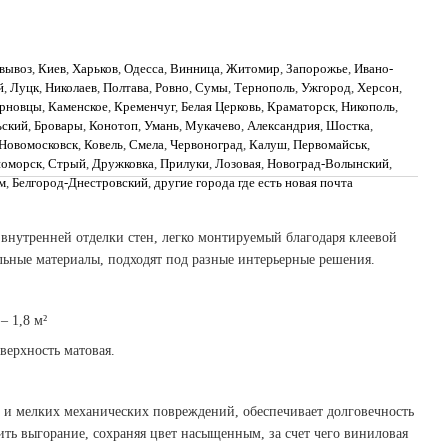
овывоз
,
Киев
,
Харьков
,
Одесса
,
Винница
,
Житомир
,
Запорожье
,
Ивано-
й
,
Луцк
,
Николаев
,
Полтава
,
Ровно
,
Сумы
,
Тернополь
,
Ужгород
,
Херсон
,
рновцы
,
Каменское
,
Кременчуг
,
Белая Церковь
,
Краматорск
,
Никополь
,
ьский
,
Бровары
,
Конотоп
,
Умань
,
Мукачево
,
Александрия
,
Шостка
,
Новомосковск
,
Ковель
,
Смела
,
Червоноград
,
Калуш
,
Первомайськ
,
номорск
,
Стрый
,
Дружковка
,
Прилуки
,
Лозовая
,
Новоград-Волынский
,
м
,
Белгород-Днестровский
,
другие города где есть новая почта
 внутренней отделки стен, легко монтируемый благодаря клеевой
ьные материалы, подходят под разные интерьерные решения.
– 1,8 м²
верхность матовая.
 и мелких механических повреждений, обеспечивает долговечность
ить выгорание, сохраняя цвет насыщенным, за счет чего виниловая