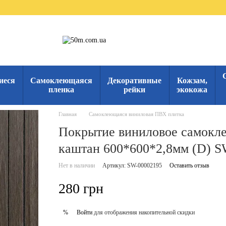
иеся
Самоклеющаяся
Декоративные
Кожзам,
пленка
рейки
экокожа
Главная
Самоклеющаяся виниловая ПВХ плитка
Покрытие виниловое самокл
каштан 600*600*2,8мм (D) S
Нет в наличии
Артикул: SW-00002195
Оставить отзыв
280 грн
Войти
для отображения накопительной скидки
%