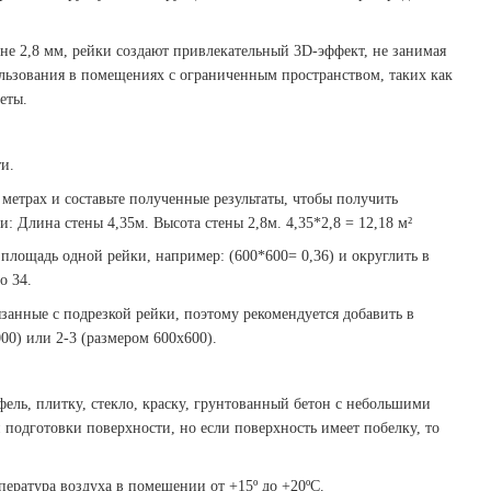
е 2,8 мм, рейки создают привлекательный 3D-эффект, не занимая
ользования в помещениях с ограниченным пространством, таких как
еты.
и.
метрах и составьте полученные результаты, чтобы получить
 Длина стены 4,35м. Высота стены 2,8м. 4,35*2,8 = 12,18 м²
лощадь одной рейки, например: (600*600= 0,36) и округлить в
о 34.
занные с подрезкой рейки, поэтому рекомендуется добавить в
00) или 2-3 (размером 600х600).
ель, плитку, стекло, краску, грунтованный бетон с небольшими
подготовки поверхности, но если поверхность имеет побелку, то
ература воздуха в помещении от +15º до +20ºС.