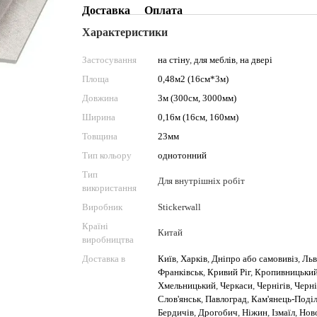
Доставка
Оплата
Характеристики
Застосування
на стіну
,
для меблів
,
на двері
Площа
0,48м2 (16см*3м)
Довжина
3м (300см, 3000мм)
Ширина
0,16м (16см, 160мм)
Товщина
23мм
Тип кольору
однотонний
Тип
Для внутрішніх робіт
використання
Виробник
Stickerwall
Країні
Китай
виробництва
Доставка в
Київ
,
Харків
,
Дніпро або самовивіз
,
Льв
Франківськ
,
Кривий Ріг
,
Кропивницьки
Хмельницький
,
Черкаси
,
Чернігів
,
Черні
Слов'янськ
,
Павлоград
,
Кам'янець-Поді
Бердичів
,
Дрогобич
,
Ніжин
,
Ізмаїл
,
Нов