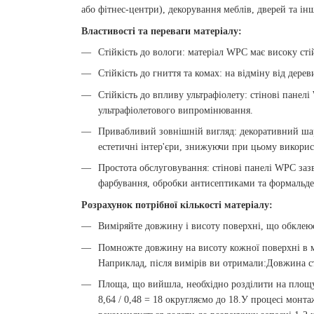
або фітнес-центри), декорування меблів, дверей та ін
Властивості та переваги матеріалу:
Стійкість до вологи: матеріал WPC має високу стій
Стійкість до гниття та комах: на відміну від дер
Стійкість до впливу ультрафіолету: стінові панелі
ультрафіолетового випромінювання.
Привабливий зовнішній вигляд: декоративний шар 
естетичні інтер'єри, знижуючи при цьому викорис
Простота обслуговування: стінові панелі WPC заз
фарбування, обробки антисептиками та формальдег
Розрахунок потрібної кількості матеріалу:
Виміряйте довжину і висоту поверхні, що обклеює
Помножте довжину на висоту кожної поверхні в ме
Наприклад, після вимірів ви отримали:Довжина сті
Площа, що вийшла, необхідно розділити на площу 
8,64 / 0,48 = 18 округляємо до 18.У процесі монт