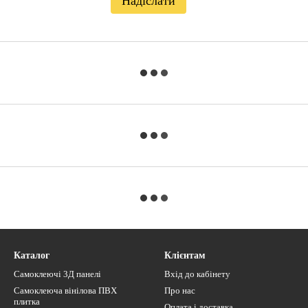
Надіслати
Каталог
Клієнтам
Самоклеючі 3Д панелі
Вхід до кабінету
Самоклеюча вінілова ПВХ
Про нас
плитка
Оплата і доставка