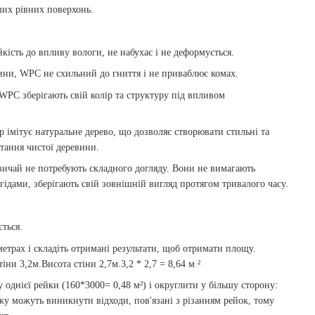
ших рівних поверхонь.
кість до впливу вологи, не набухає і не деформується.
евини, WPC не схильний до гниття і не приваблює комах.
 WPC зберігають свій колір та структуру під впливом
імітує натуральне дерево, що дозволяє створювати стильні та
тання чистої деревини.
вичай не потребують складного догляду. Вони не вимагають
ідами, зберігають свій зовнішній вигляд протягом тривалого часу.
ться.
трах і складіть отримані результати, щоб отримати площу.
ни 3,2м.Висота стіни 2,7м.3,2 * 2,7 = 8,64 м ²
однієї рейки (160*3000= 0,48 м²) і округлити у більшу сторону:
ажу можуть виникнути відходи, пов'язані з різанням рейок, тому