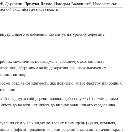
ий
,
Дружківка
,
Прилуки
,
Лозова
,
Новоград-Волинський
,
Нововолинськ
,
овський
,
інші міста де є нова пошта
 внутрішнього оздоблення, що імітує натуральну деревину.
рібних механічних пошкоджень, забезпечує довговічність
игоранню, зберігаючи колір декоративного шару насиченим, за
тичний вигляд.
сокої роздільної здатності, яка повністю імітує фактуру природних
браженню.
ий поєднує в собі деревні волокна (або стружку) з полімерними
ійкість до вологи і стійкість до впливу зовнішнього середовища.
рування стін у всіх видах житлових приміщень (кухня, вітальня,
иміщень (офісні приміщення, зони рецепцій, магазини, салони краси