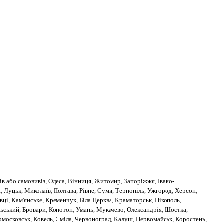
ів або самовивіз
,
Одеса
,
Вінниця
,
Житомир
,
Запоріжжя
,
Івано-
й
,
Луцьк
,
Миколаїв
,
Полтава
,
Рівне
,
Суми
,
Тернопіль
,
Ужгород
,
Херсон
,
вці
,
Кам'янське
,
Кременчук
,
Біла Церква
,
Краматорськ
,
Нікополь
,
льський
,
Бровари
,
Конотоп
,
Умань
,
Мукачево
,
Олександрія
,
Шостка
,
омосковськ
,
Ковель
,
Сміла
,
Червоноград
,
Калуш
,
Первомайськ
,
Коростень
,