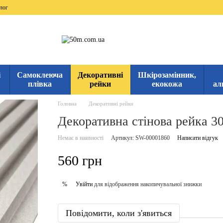
лог
і
Самоклеюча
Декоративні
Шкірозамінник,
плівка
рейки
екокожа
ал
Головна
Декоративні рейки
Декоративна стінова рейка 
Немає в наявності
Артикул: SW-00001860
Написати відгук
560 грн
Увійти
для відображення накопичувальної знижки
%
Повідомити, коли з'явиться