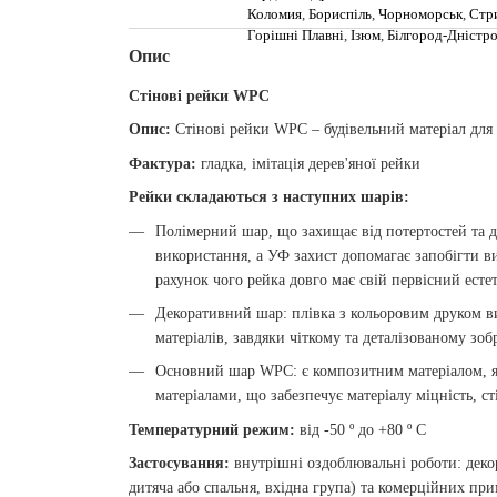
Коломия
,
Бориспіль
,
Чорноморськ
,
Стр
Горішні Плавні
,
Ізюм
,
Білгород-Дністр
Опис
Стінові рейки WPC
Опис:
Стінові рейки WPC – будівельний матеріал для
Фактура:
гладка, імітація дерев'яної рейки
Рейки складаються з наступних шарів:
Полімерний шар, що захищає від потертостей та д
використання, а УФ захист допомагає запобігти в
рахунок чого рейка довго має свій первісний есте
Декоративний шар: плівка з кольоровим друком ви
матеріалів, завдяки чіткому та деталізованому зо
Основний шар WPC: є композитним матеріалом, як
матеріалами, що забезпечує матеріалу міцність, ст
Температурний режим:
від -50 º до +80 º С
Застосування:
внутрішні оздоблювальні роботи: деко
дитяча або спальня, вхідна група) та комерційних пр