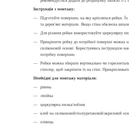
рекомендується додати до розрахунку запасні 1-2 
Інструкція з монтажу:
Підготуйте поверхню, на яку кріпляться рейки. Ї
та дерев'яні матеріали. Якщо стіна обклеєна шпал
Для різання рейки використовуйте циркулярну пи
Прикріпити рейку до потрібної поверхні можна з
силіконовій основі. Користуючись інструкцією нан
потрібну поверхню.
Рейки можна збирати вертикально чи горизонтал
степлер, щоб закріпити їх на стіні. Прикріплюват
Необхідні для монтажу матеріали:
рівень
лінійка
циркулярна пилка/лобзик
клей на силіконовій/поліуретановій/акриловій осн
олівець.