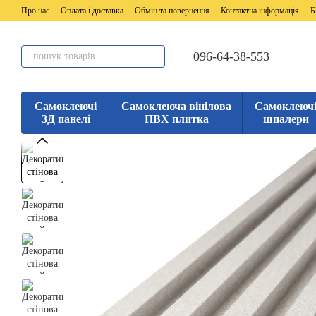
Перейти до основного контенту
Про нас
Оплата і доставка
Обмін та повернення
Контактна інформація
Б
096-64-38-553
Самоклеючі
Самоклеюча вінілова
Самоклеюч
3Д панелі
ПВХ плитка
шпалери