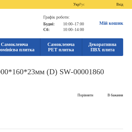
Укр
Рус
Вхід
Графік роботи:
Мій кошик
Будні:
10:00–17:00
Сб:
10:00–14:00
Самоклеюча
Самоклеюча
Декоративна
юмінієва плитка
PET плитка
ПВХ плита
3000*160*23мм (D) SW-00001860
Порівняти
В бажання