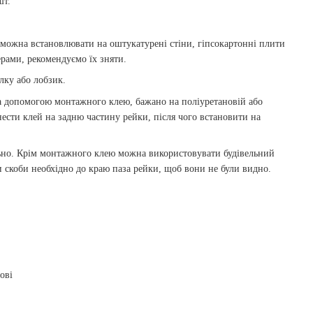
шт.
х можна встановлювати на оштукатурені стіни, гіпсокартонні плити
ерами, рекомендуємо їх зняти.
лку або лобзик.
а допомогою монтажного клею, бажано на поліуретановій або
ести клей на задню частину рейки, після чого встановити на
ьно. Крім монтажного клею можна використовувати будівельний
и скоби необхідно до краю паза рейки, щоб вони не були видно.
ові