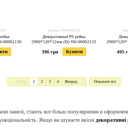
2130
Артикул: SW-00002132
Арт
рейка
Декоративная PS рейка
Деко
W-00002130
2900*120*12мм (D) SW-00002132
2900*120*
ити
Купити
396 грн
495 
Назад
1
2
3
4
Вперед
Показати всі
кові панелі, стають все більш популярними в оформлен
функціональність. Якщо ви шукаєте якісні
декоративні