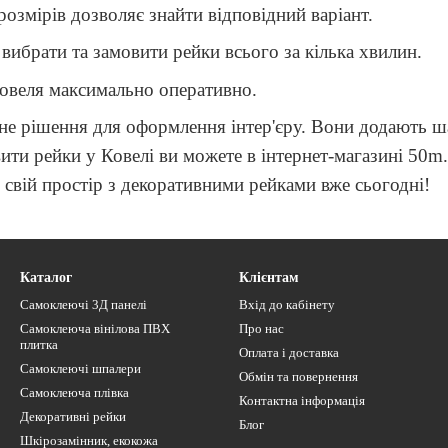
озмірів дозволяє знайти відповідний варіант.
вибрати та замовити рейки всього за кілька хвилин.
овеля максимально оперативно.
ичне рішення для оформлення інтер'єру. Вони додають ш
ити рейки у Ковелі ви можете в інтернет-магазині 50m
свій простір з декоративними рейками вже сьогодні!
Каталог
Клієнтам
Самоклеючі 3Д панелі
Вхід до кабінету
Самоклеюча вінілова ПВХ
Про нас
плитка
Оплата і доставка
Самоклеючі шпалери
Обмін та повернення
Самоклеюча плівка
Контактна інформація
Декоративні рейки
Блог
Шкірозамінник, екокожа