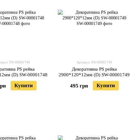
икул: SW-00001748
Артикул: SW-00001749
ративна PS рейка
Декоративна PS рейка
12мм (D) SW-00001748
2900*120*12мм (D) SW-00001749
Купити
Купити
грн
495 грн