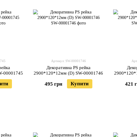
1745
Артикул: SW-00001746
Арт
рейка
Декоративна PS рейка
Деко
W-00001745
2900*120*12мм (D) SW-00001746
2900*120*
ити
Купити
495 грн
421 