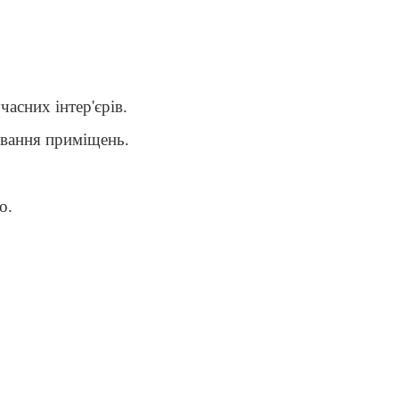
часних інтер'єрів.
ування приміщень.
о.