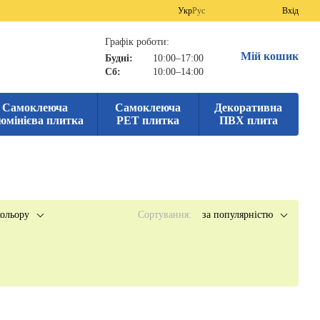
Укр
Рус
Вхід
Графік роботи:
Мій кошик
Будні:
10:00–17:00
Сб:
10:00–14:00
Самоклеюча
Самоклеюча
Декоративна
юмінієва плитка
PET плитка
ПВХ плита
ольору
Сортування:
за популярністю