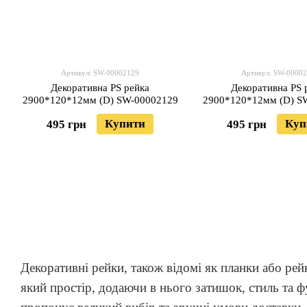
Артикул: SW-00002129
Артикул: SW-0000
Декоративна PS рейка
Декоративна PS 
2900*120*12мм (D) SW-00002129
2900*120*12мм (D) S
Купити
Куп
495 грн
495 грн
Декоративні рейки, також відомі як планки або рей
який простір, додаючи в нього затишок, стиль та 