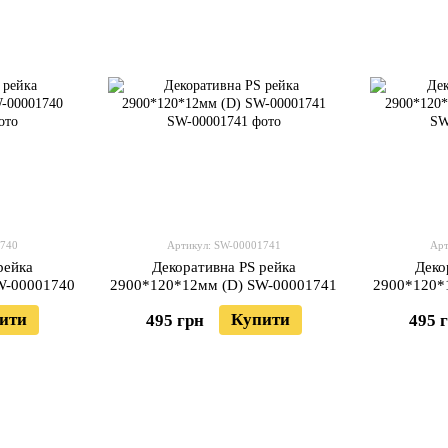
1740
Артикул: SW-00001741
Арт
рейка
Декоративна PS рейка
Деко
W-00001740
2900*120*12мм (D) SW-00001741
2900*120*
ити
Купити
495 грн
495 