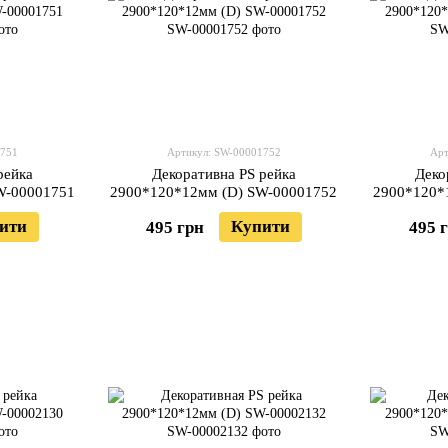
1751
Артикул: SW-00001752
Арт
рейка
Декоративна PS рейка
Деко
W-00001751
2900*120*12мм (D) SW-00001752
2900*120*
ити
Купити
495 грн
495 