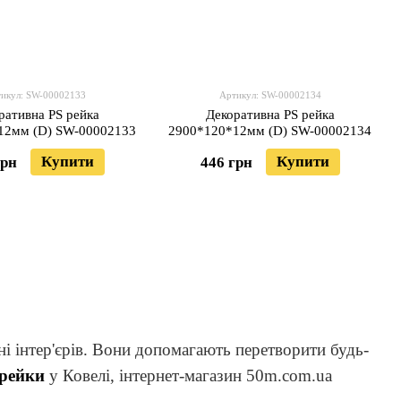
икул: SW-00002133
Артикул: SW-00002134
ративна PS рейка
Декоративна PS рейка
12мм (D) SW-00002133
2900*120*12мм (D) SW-00002134
Купити
Купити
грн
446 грн
ні інтер'єрів. Вони допомагають перетворити будь-
 рейки
у Ковелі, інтернет-магазин 50m.com.ua