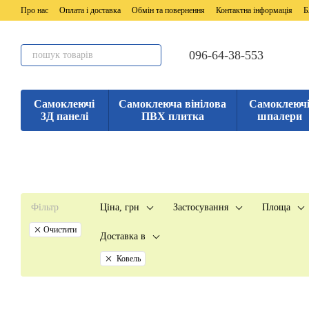
Перейти до основного контенту
Про нас
Оплата і доставка
Обмін та повернення
Контактна інформація
Б
096-64-38-553
Самоклеючі
Самоклеюча вінілова
Самоклеюч
3Д панелі
ПВХ плитка
шпалери
Фільтр
Ціна, грн
Застосування
Площа
Очистити
Доставка в
Ковель