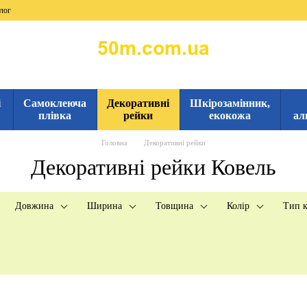
лог
і
Самоклеюча
Декоративні
Шкірозамінник,
плівка
рейки
екокожа
ал
Головна
Декоративні рейки
Декоративні рейки Ковель
Довжина
Ширина
Товщина
Колір
Тип к