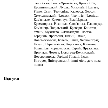
Запоріжжя
,
Івано-Франківськ
,
Кривий Ріг
,
Кропивницький
,
Луцьк
,
Миколаїв
,
Полтава
,
Рівне
,
Суми
,
Тернопіль
,
Ужгород
,
Херсон
,
Хмельницький
,
Черкаси
,
Чернігів
,
Чернівці
,
Кам'янське
,
Кременчук
,
Біла Церква
,
Краматорськ
,
Нікополь
,
Слов'янськ
,
Павлоград
,
Кам'янець-Подільський
,
Бровари
,
Конотоп
,
Умань
,
Мукачево
,
Олександрія
,
Шостка
,
Бердичів
,
Дрогобич
,
Ніжин
,
Ізмаїл
,
Новомосковськ
,
Ковель
,
Сміла
,
Червоноград
,
Калуш
,
Первомайськ
,
Коростень
,
Коломия
,
Бориспіль
,
Чорноморськ
,
Стрий
,
Дружківка
,
Прилуки
,
Лозова
,
Новоград-Волинський
,
Нововолинськ
,
Горішні Плавні
,
Ізюм
,
Білгород-Дністровський
,
інші міста де є нова
пошта
Відгуки