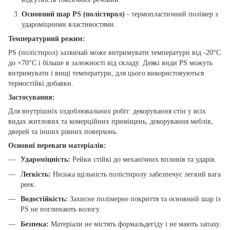
Основний шар PS (полістирол)
- термопластичний полімер з
удароміцними властивостями.
Температурний режим:
PS (полістирол) зазвичай може витримувати температури від -20°C
до +70°C і більше в залежності від складу. Деякі види PS можуть
витримувати і вищі температури, для цього використовуються
термостійкі добавки.
Застосування:
Для внутрішніх оздоблювальних робіт: декорування стін у всіх
видах житлових та комерційних приміщень, декорування меблів,
дверей та інших рівних поверхонь.
Основні переваги матеріалів:
Удароміцність:
Рейки стійкі до механічних впливів та ударів.
Легкість:
Низька щільність полістиролу забезпечує легкий вага
реек.
Водостійкість:
Захисне полімерне покриття та основний шар із
PS не поглинають вологу.
Безпека:
Матеріали не містять формальдегіду і не мають запаху.