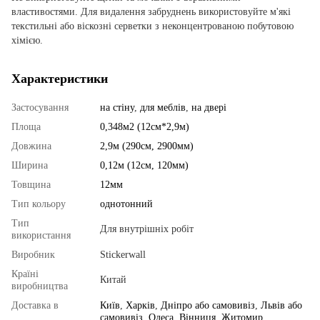
властивостями. Для видалення забруднень використовуйте м'які
текстильні або віскозні серветки з неконцентрованою побутовою
хімією.
Характеристики
Застосування
на стіну
,
для меблів
,
на двері
Площа
0,348м2 (12см*2,9м)
Довжина
2,9м (290см, 2900мм)
Ширина
0,12м (12см, 120мм)
Товщина
12мм
Тип кольору
однотонний
Тип
Для внутрішніх робіт
використання
Виробник
Stickerwall
Країні
Китай
виробництва
Доставка в
Київ
,
Харків
,
Дніпро або самовивіз
,
Львів або
самовивіз
,
Одеса
,
Вінниця
,
Житомир
,