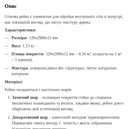
Опис
Стінова рейка є елементом для обробки внутрішніх стін в інтер'єрі,
має зовнішній вигляд, що імітує текстуру дерева.
Характеристики:
Розміри:
120х2900х12 мм
Вага:
1,13 кг
Площа покриття:
120х2900х12 мм – 0,34 м², кількість на 1 м²
– 3 одиниці.
Фактура:
поверхня рівна або структурна, імітує натуральні
матеріали.
Матеріал:
Рейки складаються з наступних шарів:
Захисний шар
– полімерне покриття стійке до стирання,
механічних пошкоджень та вологи, завдяки якому, рейки довго
зберігають свій естетичний вигляд.
Декоративний шар
– нанесений методом термоперенесення.
Перевагами такого методу є: чіткість і якість зображення,
відсутність токсичних речовин.