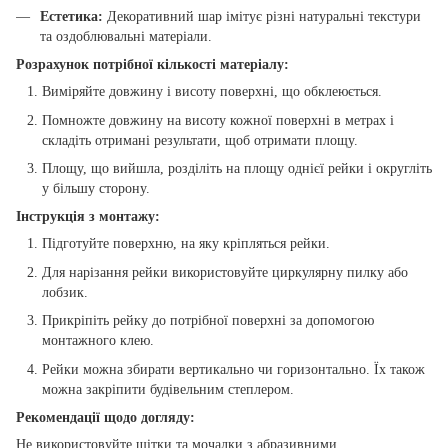
Естетика:
Декоративний шар імітує різні натуральні текстури
та оздоблювальні матеріали.
Розрахунок потрібної кількості матеріалу:
Виміряйте довжину і висоту поверхні, що обклеюється.
Помножте довжину на висоту кожної поверхні в метрах і
складіть отримані результати, щоб отримати площу.
Площу, що вийшла, розділіть на площу однієї рейки і округліть
у більшу сторону.
Інструкція з монтажу:
Підготуйте поверхню, на яку кріпляться рейки.
Для нарізання рейки використовуйте циркулярну пилку або
лобзик.
Прикріпіть рейку до потрібної поверхні за допомогою
монтажного клею.
Рейки можна збирати вертикально чи горизонтально. Їх також
можна закріпити будівельним степлером.
Рекомендації щодо догляду:
Не використовуйте щітки та мочалки з абразивними