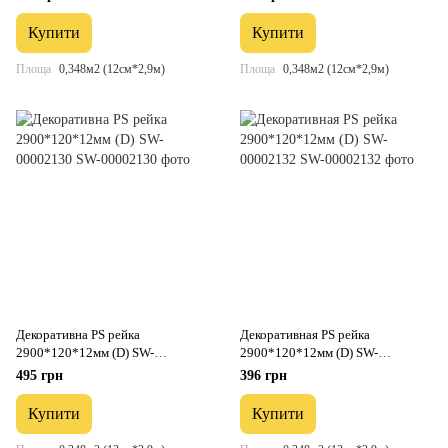
Купити
Купити
Площа
0,348м2 (12см*2,9м)
Площа
0,348м2 (12см*2,9м)
Декоративна PS рейка
Декоративная PS рейка
2900*120*12мм (D) SW-
2900*120*12мм (D) SW-
00002130
00002132
495 грн
396 грн
Купити
Купити