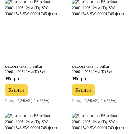
Декоративна PS рейка
Декоративна PS рейка
2900*120*12мм (D) SW-
2900*120*12мм (D) SW-
00001745
00001746
495 грн
495 грн
Купити
Купити
Площа
0,348м2 (12см*2,9м)
Площа
0,348м2 (12см*2,9м)