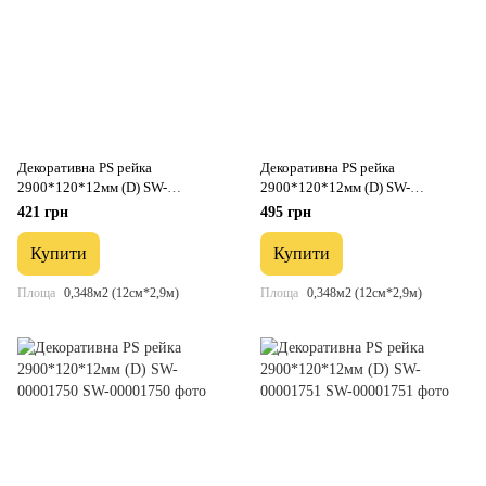
Декоративна PS рейка
Декоративна PS рейка
2900*120*12мм (D) SW-
2900*120*12мм (D) SW-
00001748
00001749
421 грн
495 грн
Купити
Купити
Площа
0,348м2 (12см*2,9м)
Площа
0,348м2 (12см*2,9м)