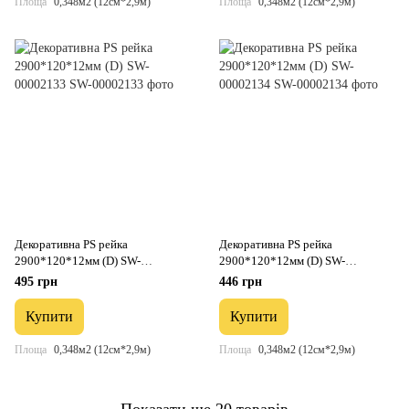
Площа
0,348м2 (12см*2,9м)
Площа
0,348м2 (12см*2,9м)
Декоративна PS рейка
Декоративна PS рейка
2900*120*12мм (D) SW-
2900*120*12мм (D) SW-
00002133
00002134
495 грн
446 грн
Купити
Купити
Площа
0,348м2 (12см*2,9м)
Площа
0,348м2 (12см*2,9м)
Показати ще 20 товарів