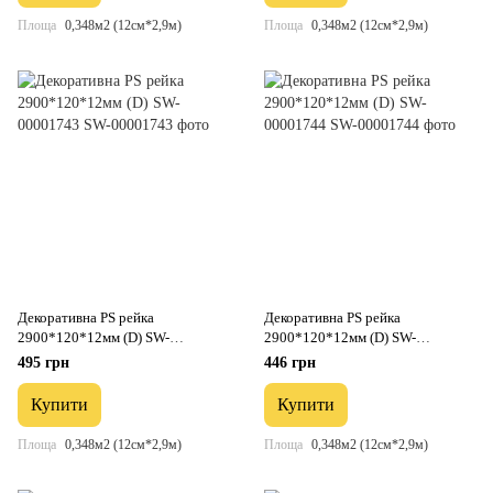
Площа
0,348м2 (12см*2,9м)
Площа
0,348м2 (12см*2,9м)
Декоративна PS рейка
Декоративна PS рейка
2900*120*12мм (D) SW-
2900*120*12мм (D) SW-
00001743
00001744
495 грн
446 грн
Купити
Купити
Площа
0,348м2 (12см*2,9м)
Площа
0,348м2 (12см*2,9м)