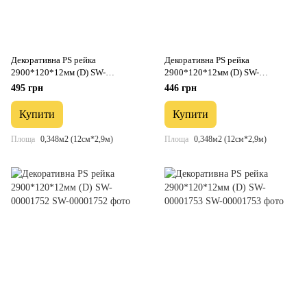
Декоративна PS рейка
Декоративна PS рейка
2900*120*12мм (D) SW-
2900*120*12мм (D) SW-
00001750
00001751
495 грн
446 грн
Купити
Купити
Площа
0,348м2 (12см*2,9м)
Площа
0,348м2 (12см*2,9м)