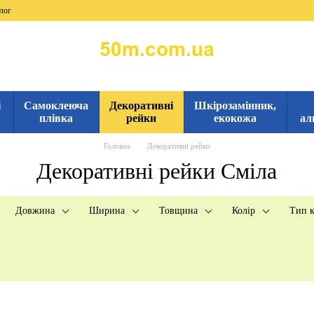
лог
і
Самоклеюча
Декоративні
Шкірозамінник,
плівка
рейки
екокожа
ал
Головна
Декоративні рейки
Декоративні рейки Сміла
Довжина
Ширина
Товщина
Колір
Тип к