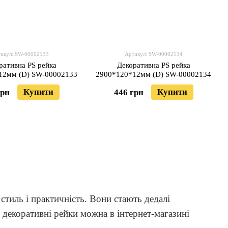
икул: SW-00002133
Артикул: SW-00002134
ративна PS рейка
Декоративна PS рейка
12мм (D) SW-00002133
2900*120*12мм (D) SW-00002134
Купити
Купити
грн
446 грн
 стиль і практичність. Вони стають дедалі
 декоративні рейки можна в інтернет-магазині