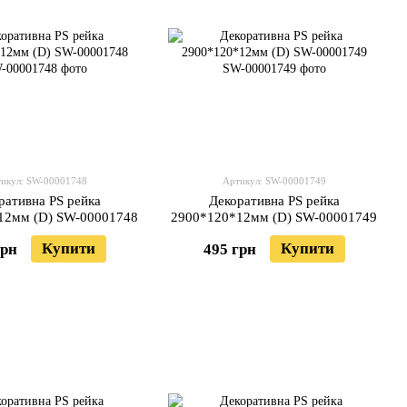
икул: SW-00001748
Артикул: SW-00001749
ративна PS рейка
Декоративна PS рейка
12мм (D) SW-00001748
2900*120*12мм (D) SW-00001749
Купити
Купити
грн
495 грн