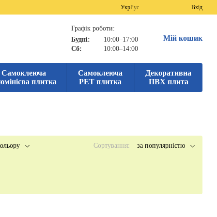
Укр
Рус
Вхід
Графік роботи:
Мій кошик
Будні:
10:00–17:00
Сб:
10:00–14:00
Самоклеюча
Самоклеюча
Декоративна
юмінієва плитка
PET плитка
ПВХ плита
ольору
Сортування:
за популярністю