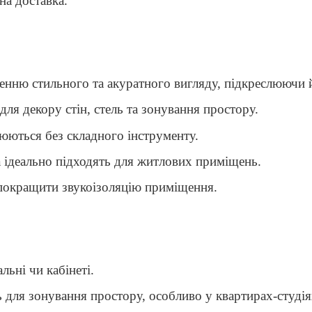
на доставка.
енню стильного та акуратного вигляду, підкреслюючи й
для декору стін, стель та зонування простору.
люються без складного інструменту.
та ідеально підходять для житлових приміщень.
 покращити звукоізоляцію приміщення.
альні чи кабінеті.
ть для зонування простору, особливо у квартирах-студія