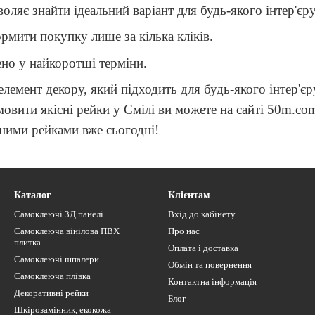
оляє знайти ідеальний варіант для будь-якого інтер'єру
рмити покупку лише за кілька кліків.
но у найкоротші терміни.
 елемент декору, який підходить для будь-якого інтер'
амовити якісні рейки у Смілі ви можете на сайті 50m.c
ивними рейками вже сьогодні!
Каталог
Клієнтам
Самоклеючі 3Д панелі
Вхід до кабінету
Самоклеюча вінілова ПВХ
Про нас
плитка
Оплата і доставка
Самоклеючі шпалери
Обмін та повернення
Самоклеюча плівка
Контактна інформація
Декоративні рейки
Блог
Шкірозамінник, екокожа