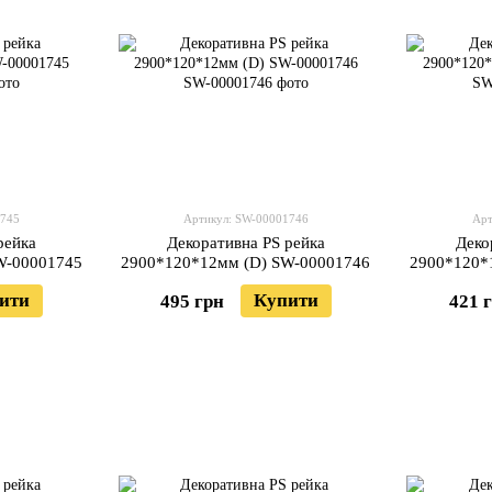
1745
Артикул: SW-00001746
Арт
рейка
Декоративна PS рейка
Деко
W-00001745
2900*120*12мм (D) SW-00001746
2900*120*
ити
Купити
495 грн
421 