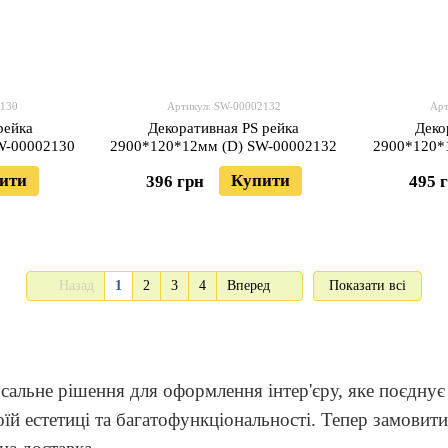
2130
Артикул: SW-00002132
Арт
рейка
Декоративная PS рейка
Деко
W-00002130
2900*120*12мм (D) SW-00002132
2900*120*
ити
Купити
396 грн
495 
Назад
1
2
3
4
Вперед
Показати всі
ерсальне рішення для оформлення інтер'єру, яке поєднує
й естетиці та багатофункціональності. Тепер замовити