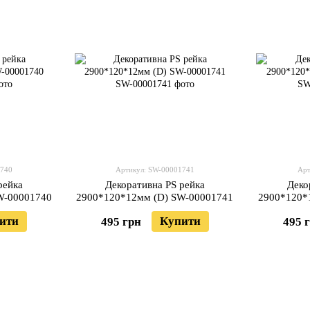
1740
Артикул: SW-00001741
Арт
рейка
Декоративна PS рейка
Деко
W-00001740
2900*120*12мм (D) SW-00001741
2900*120*
ити
Купити
495 грн
495 