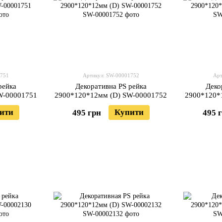
1751
Артикул: SW-00001752
Арт
рейка
Декоративна PS рейка
Деко
W-00001751
2900*120*12мм (D) SW-00001752
2900*120*
ити
Купити
495 грн
495 