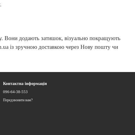
.
єру. Вони додають затишок, візуально покращують
om.ua із зручною доставкою через Нову пошту чи
Контактна інформація
096-64-38-553
Передзвонити вам?