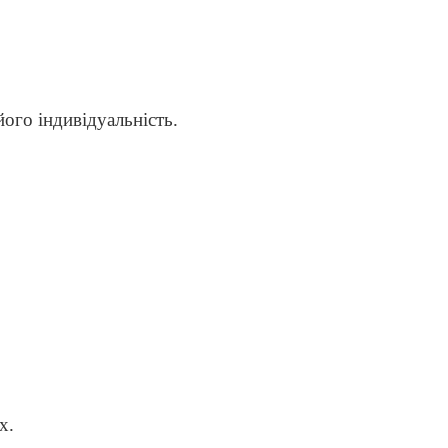
ого індивідуальність.
х.