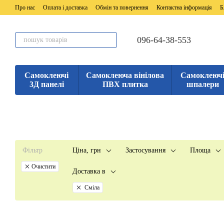
Перейти до основного контенту
Про нас
Оплата і доставка
Обмін та повернення
Контактна інформація
Б
096-64-38-553
Самоклеючі
Самоклеюча вінілова
Самоклеюч
3Д панелі
ПВХ плитка
шпалери
Фільтр
Ціна, грн
Застосування
Площа
Очистити
Доставка в
Сміла