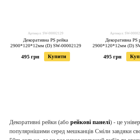
Артикул: SW-00002129
Артикул: SW-0000
Декоративна PS рейка
Декоративна PS 
2900*120*12мм (D) SW-00002129
2900*120*12мм (D) S
Купити
Куп
495 грн
495 грн
Декоративні рейки (або
рейкові панелі
) - це унів
популярнішими серед мешканців Сміли завдяки свої