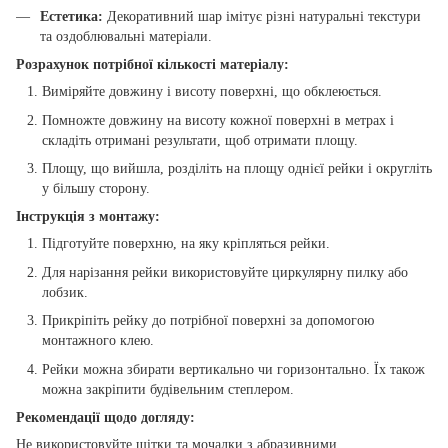
Естетика:
Декоративний шар імітує різні натуральні текстури
та оздоблювальні матеріали.
Розрахунок потрібної кількості матеріалу:
Виміряйте довжину і висоту поверхні, що обклеюється.
Помножте довжину на висоту кожної поверхні в метрах і
складіть отримані результати, щоб отримати площу.
Площу, що вийшла, розділіть на площу однієї рейки і округліть
у більшу сторону.
Інструкція з монтажу:
Підготуйте поверхню, на яку кріпляться рейки.
Для нарізання рейки використовуйте циркулярну пилку або
лобзик.
Прикріпіть рейку до потрібної поверхні за допомогою
монтажного клею.
Рейки можна збирати вертикально чи горизонтально. Їх також
можна закріпити будівельним степлером.
Рекомендації щодо догляду:
Не використовуйте щітки та мочалки з абразивними