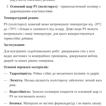
Основний шар PS (полістирол)
- термопластичний полімер з
удароміцними властивостями.
Температурний режим:
PS (полістирол) зазвичай може витримувати температури від -20°C
до +70°C і більше в залежності від складу. Деякі види PS можуть
витримувати і вищі температури, для цього використовуються
термостійкі добавки.
Застосування:
Для внутрішніх оздоблювальних робіт: декорування стін у всіх
видах житлових та комерційних приміщень, декорування меблів,
дверей та інших рівних поверхонь.
Основні переваги матеріалів:
Удароміцність:
Рейки стійкі до механічних впливів та ударів.
Легкість:
Низька щільність полістиролу забезпечує легкий вага
реек.
Водостійкість:
Захисне полімерне покриття та основний шар із
PS не поглинають вологу.
Безпека:
Матеріали не містять формальдегіду і не мають запаху.