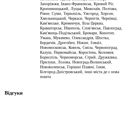
Запоріжжя
,
Івано-Франківськ
,
Кривий Ріг
,
Кропивницький
,
Луцьк
,
Миколаїв
,
Полтава
,
Рівне
,
Суми
,
Тернопіль
,
Ужгород
,
Херсон
,
Хмельницький
,
Черкаси
,
Чернігів
,
Чернівці
,
Кам'янське
,
Кременчук
,
Біла Церква
,
Краматорськ
,
Нікополь
,
Слов'янськ
,
Павлоград
,
Кам'янець-Подільський
,
Бровари
,
Конотоп
,
Умань
,
Мукачево
,
Олександрія
,
Шостка
,
Бердичів
,
Дрогобич
,
Ніжин
,
Ізмаїл
,
Новомосковськ
,
Ковель
,
Сміла
,
Червоноград
,
Калуш
,
Первомайськ
,
Коростень
,
Коломия
,
Бориспіль
,
Чорноморськ
,
Стрий
,
Дружківка
,
Прилуки
,
Лозова
,
Новоград-Волинський
,
Нововолинськ
,
Горішні Плавні
,
Ізюм
,
Білгород-Дністровський
,
інші міста де є нова
пошта
Відгуки