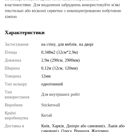
властивостями. Для видалення забруднень використовуйте м'які
текстильні або віскозні серветки з неконцентрованою побутовою
хімією.
Характеристики
Застосування
на стіну
,
для меблів
,
на двері
Площа
0,348м2 (12см*2,9м)
Довжина
2,9м (290см, 2900мм)
Ширина
0,12м (12см, 120мм)
Товщина
12мм
Тип кольору
однотонний
Тип
Для внутрішніх робіт
використання
Виробник
Stickerwall
Країні
Китай
виробництва
Доставка в
Київ
,
Харків
,
Дніпро або самовивіз
,
Львів або
самовивіз
,
Одеса
,
Вінниця
,
Житомир
,