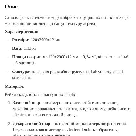
Опис
Стінова рейка є елементом для обробки внутрішніх стін в інтер'єрі,
має зовнішній вигляд, що імітує текстуру дерева.
Характеристики:
Розміри:
120х2900х12 мм
Вага:
1,13 кг
Площа покриття:
120х2900х12 мм – 0,34 м², кількість на 1 м²
– 3 одиниці.
Фактура:
поверхня рівна або структурна, імітує натуральні
матеріали.
Матеріал:
Рейки складаються з наступних шарів:
Захисний шар
– полімерне покриття стійке до стирання,
механічних пошкоджень та вологи, завдяки якому, рейки довго
зберігають свій естетичний вигляд.
Декоративний шар
– нанесений методом термоперенесення.
Перевагами такого методу є: чіткість і якість зображення,
відсутність токсичних речовин.