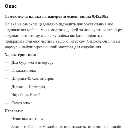
Опис
Самоклеюча плівка на паперовій основі винна 0,45х10м
Плівка на самоклейці ідеально підходить для обклеювання або
відновлення меблів, міжкімнатних дверей та декорування інтер'єру.
Завдяки насиченому малюнку плівка вигідно виділить та
прикрасить будь-яку частину вашого інтер'єру. Самоклеючі плівки
мармур – найуніверсальніший матеріал для оздоблення.
Характеристики:
Для будь-якого інтер'єру;
Гладка,матова
Ширина 45 сантиметрів;
Довжина 10 метрів;
Виробник Китай;
Самоклеючі.
Переваги:
Невисока вартість;
Захист меблів від механічних пошкоджень, подряпин та сколів;