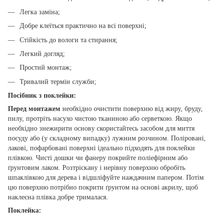
Легка заміна;
Добре клеїться практично на всі поверхні;
Стійкість до вологи та стирання;
Легкий догляд;
Простий монтаж;
Тривалий термін служби;
Посібник з поклейки:
Перед монтажем
необхідно очистити поверхню від жиру, бруду,
пилу, протріть насухо чистою тканиною або серветкою. Якщо
необхідно знежирити основу скористайтесь засобом для миття
посуду або (у складному випадку) лужним розчином. Поліровані,
лакові, пофарбовані поверхні ідеально підходять для поклейки
плівкою. Чисті дошки чи фанеру покрийте поліефірним або
ґрунтовим лаком. Розтріскану і нерівну поверхню обробіть
шпаклівкою для дерева і відшліфуйте наждачним папером. Потім
цю поверхню потрібно покрити ґрунтом на основі акрилу, щоб
наклеєна плівка добре трималася.
Поклейка: