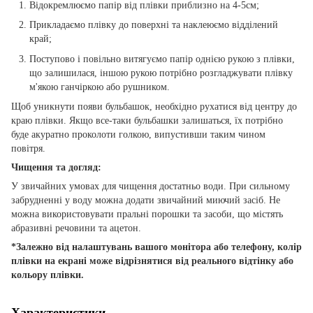
Відокремлюємо папір від плівки приблизно на 4-5см;
Прикладаємо плівку до поверхні та наклеюємо відділений
край;
Поступово і повільно витягуємо папір однією рукою з плівки,
що залишилася, іншою рукою потрібно розгладжувати плівку
м'якою ганчіркою або рушником.
Щоб уникнути появи бульбашок, необхідно рухатися від центру до
краю плівки. Якщо все-таки бульбашки залишаться, їх потрібно
буде акуратно проколоти голкою, випустивши таким чином
повітря.
Чищення та догляд:
У звичайних умовах для чищення достатньо води. При сильному
забрудненні у воду можна додати звичайний миючий засіб. Не
можна використовувати пральні порошки та засоби, що містять
абразивні речовини та ацетон.
*Залежно від налаштувань вашого монітора або телефону, колір
плівки на екрані може відрізнятися від реального відтінку або
кольору плівки.
Характеристики