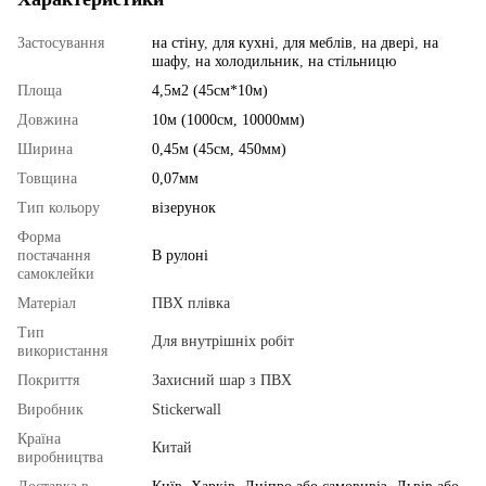
Застосування
на стіну
,
для кухні
,
для меблів
,
на двері
,
на
шафу
,
на холодильник
,
на стільницю
Площа
4,5м2 (45см*10м)
Довжина
10м (1000см, 10000мм)
Ширина
0,45м (45см, 450мм)
Товщина
0,07мм
Тип кольору
візерунок
Форма
постачання
В рулоні
самоклейки
Матеріал
ПВХ плівка
Тип
Для внутрішніх робіт
використання
Покриття
Захисний шар з ПВХ
Виробник
Stickerwall
Країна
Китай
виробництва