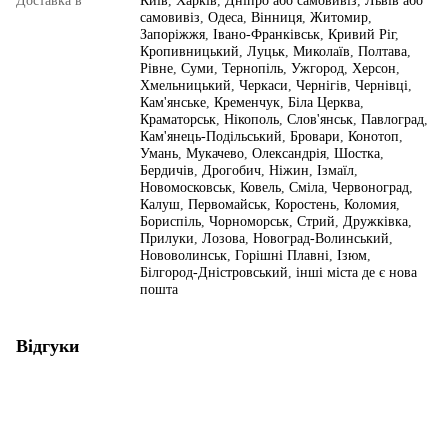
Доставка в
Київ
,
Харків
,
Дніпро або самовивіз
,
Львів або
самовивіз
,
Одеса
,
Вінниця
,
Житомир
,
Запоріжжя
,
Івано-Франківськ
,
Кривий Ріг
,
Кропивницький
,
Луцьк
,
Миколаїв
,
Полтава
,
Рівне
,
Суми
,
Тернопіль
,
Ужгород
,
Херсон
,
Хмельницький
,
Черкаси
,
Чернігів
,
Чернівці
,
Кам'янське
,
Кременчук
,
Біла Церква
,
Краматорськ
,
Нікополь
,
Слов'янськ
,
Павлоград
,
Кам'янець-Подільський
,
Бровари
,
Конотоп
,
Умань
,
Мукачево
,
Олександрія
,
Шостка
,
Бердичів
,
Дрогобич
,
Ніжин
,
Ізмаїл
,
Новомосковськ
,
Ковель
,
Сміла
,
Червоноград
,
Калуш
,
Первомайськ
,
Коростень
,
Коломия
,
Бориспіль
,
Чорноморськ
,
Стрий
,
Дружківка
,
Прилуки
,
Лозова
,
Новоград-Волинський
,
Нововолинськ
,
Горішні Плавні
,
Ізюм
,
Білгород-Дністровський
,
інші міста де є нова
пошта
Відгуки