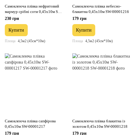
Самоклеюча плівка нефритовий
Самоклеюча плівка небесно-
мармур срібні соти 0,45х10м SW-
блакитна 0,45х10м SW-00001216
00001215
230 грн
179 грн
Купити
Купити
Площа
4,5м2 (45см*10м)
Площа
4,5м2 (45см*10м)
Самоклеюча плівка сапфірова
Самоклеюча плівка блакитна із
0,45х10м SW-00001217
золотом 0,45х10м SW-00001218
179 грн
179 грн