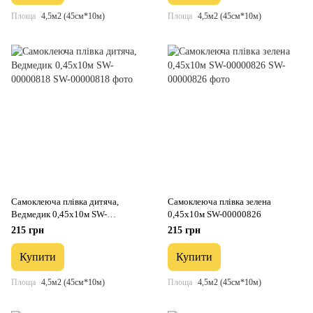
Площа
4,5м2 (45см*10м)
Площа
4,5м2 (45см*10м)
Самоклеюча плівка дитяча,
Самоклеюча плівка зелена
Ведмедик 0,45х10м SW-
0,45х10м SW-00000826
00000818
215 грн
215 грн
Купити
Купити
Площа
4,5м2 (45см*10м)
Площа
4,5м2 (45см*10м)