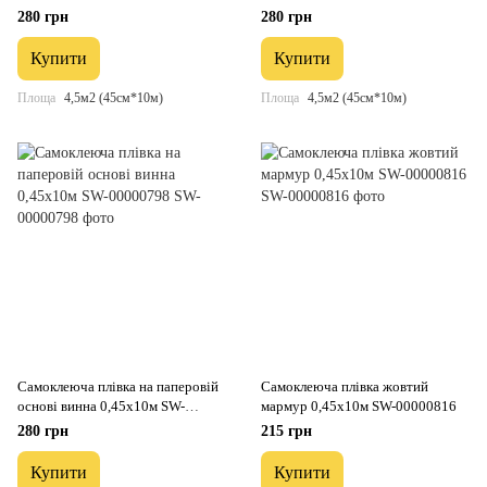
0,45х10м SW-00000789
SW-00000795
280 грн
280 грн
Купити
Купити
Площа
4,5м2 (45см*10м)
Площа
4,5м2 (45см*10м)
Самоклеюча плівка на паперовій
Самоклеюча плівка жовтий
основі винна 0,45х10м SW-
мармур 0,45х10м SW-00000816
00000798
280 грн
215 грн
Купити
Купити