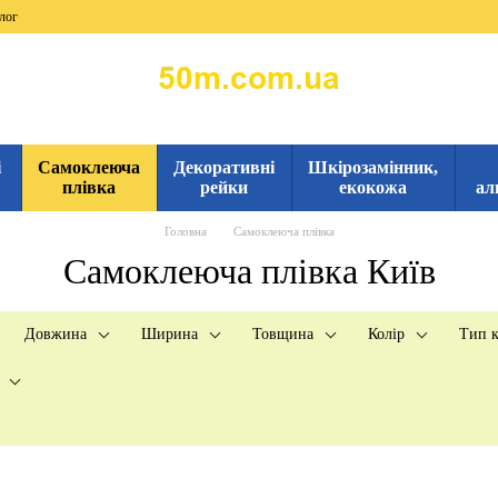
лог
і
Самоклеюча
Декоративні
Шкірозамінник,
плівка
рейки
екокожа
ал
Головна
Самоклеюча плівка
Самоклеюча плівка Київ
Довжина
Ширина
Товщина
Колір
Тип к