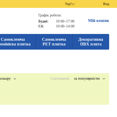
Укр
Рус
Вхід
Графік роботи:
Мій кошик
Будні:
10:00–17:00
Сб:
10:00–14:00
Самоклеюча
Самоклеюча
Декоративна
юмінієва плитка
PET плитка
ПВХ плита
ольору
Сортування:
за популярністю