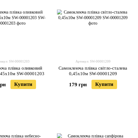
икул: SW-00001203
Артикул: SW-00001209
ча плівка оливковий
Самоклеюча плівка світло-сталева
,45х10м SW-00001203
0,45х10м SW-00001209
Купити
Купити
грн
179 грн