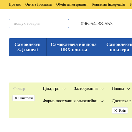
Перейти до основного контенту
Про нас
Оплата і доставка
Обмін та повернення
Контактна інформація
Б
096-64-38-553
Самоклеючі
Самоклеюча вінілова
Самоклеюч
3Д панелі
ПВХ плитка
шпалери
Фільтр
Ціна, грн
Застосування
Площа
Очистити
Форма постачання самоклейки
Доставка в
Київ