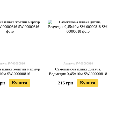
икул: SW-00000816
Артикул: SW-00000818
 плівка жовтий мармур
Самоклеюча плівка дитяча,
10м SW-00000816
Ведмедик 0,45х10м SW-00000818
Купити
Купити
грн
215 грн