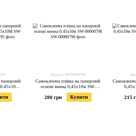
0795
Артикул: SW-00000798
Арт
 паперовій
Самоклеюча плівка на паперовій
Самоклеюча
я 0.45х10M
основі винна 0,45х10м SW-
0,45х
5
00000798
ити
Купити
280 грн
215 