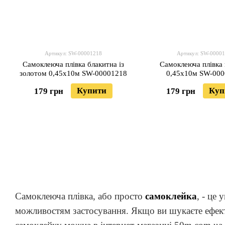
Артикул: SW-00001218
Артикул: SW-0000
Самоклеюча плівка блакитна із
Самоклеюча плівка
золотом 0,45х10м SW-00001218
0,45х10м SW-00
Купити
Куп
179 грн
179 грн
Самоклеюча плівка, або просто
самоклейка
, - це
можливостям застосування. Якщо ви шукаєте ефекти