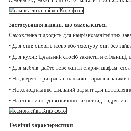
самоклейку можна в інтернет-магазині 50m.com.ua,
Застосування плівки, що самоклеїться
Самоклейка підходить для найрізноманітніших зав
• Для стін: оновіть колір або текстуру стін без зайв
• Для кухні: ідеальний спосіб захистити стільниці,
• Для меблів: дайте нове життя старим шафам, сто
• На дверях: прикрасьте плівкою з оригінальними в
• На холодильник: стильний варіант для поновленн
• На стільницю: довговічний захист від подряпин,
Технічні характеристики