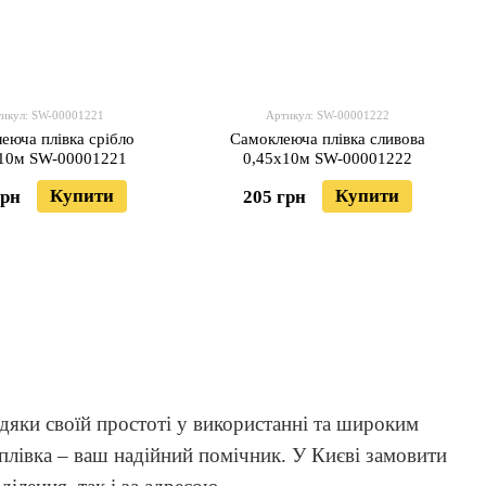
икул: SW-00001221
Артикул: SW-00001222
еюча плівка срібло
Самоклеюча плівка сливова
10м SW-00001221
0,45х10м SW-00001222
Купити
Купити
грн
205 грн
вдяки своїй простоті у використанні та широким
плівка – ваш надійний помічник. У Києві замовити