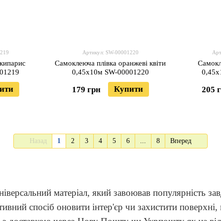
1219
Артикул: SW-00001220
Арт
 кипарис
Самоклеюча плівка оранжеві квіти
Самокл
001219
0,45х10м SW-00001220
0,45х
ити
Купити
179 грн
205 
Назад
1
2
3
4
5
6
...
8
Вперед
 універсальний матеріал, який завоював популярність за
вний спосіб оновити інтер'єр чи захистити поверхні, 