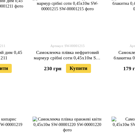
1211
Артикул: SW-00001215
Арт
ий дим 0,45
Самоклеюча плівка нефритовий
Самокле
1211
мармур срібні соти 0,45х10м SW-
блакитна 
00001215
ити
Купити
230 грн
179 