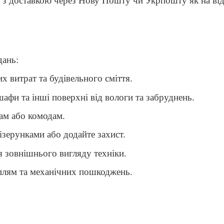
 з доставкою через Нову Пошту чи Укрпошту як на відд
дань:
их витрат та будівельного сміття.
 шафи та інші поверхні від вологи та забруднень.
лам або комодам.
ізерунками або додайте захист.
я зовнішнього вигляду техніки.
 плям та механічних пошкоджень.