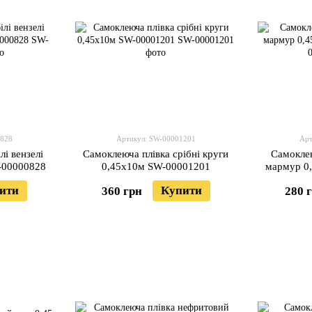
0828
Артикул: SW-00001201
Арт
лі вензелі
Самоклеюча плівка срібні круги
Самоклею
-00000828
0,45х10м SW-00001201
мармур 0
ити
Купити
360 грн
280 