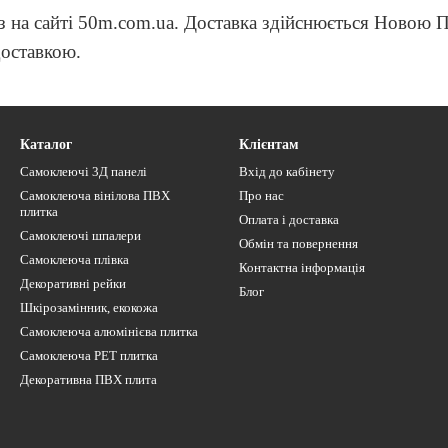
раз на сайті 50m.com.ua. Доставка здійснюється Ново
доставкою.
Каталог
Клієнтам
Самоклеючі 3Д панелі
Вхід до кабінету
Самоклеюча вінілова ПВХ
Про нас
плитка
Оплата і доставка
Самоклеючі шпалери
Обмін та повернення
Самоклеюча плівка
Контактна інформація
Декоративні рейки
Блог
Шкірозамінник, екокожа
Самоклеюча алюмінієва плитка
Самоклеюча PET плитка
Декоративна ПВХ плита