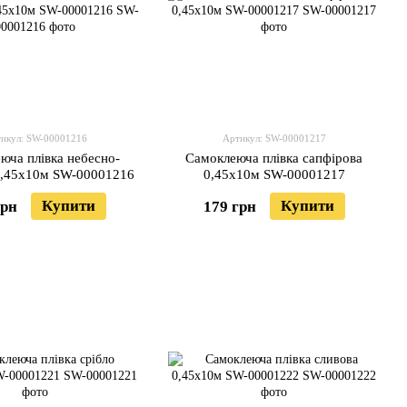
икул: SW-00001216
Артикул: SW-00001217
юча плівка небесно-
Самоклеюча плівка сапфірова
0,45х10м SW-00001216
0,45х10м SW-00001217
Купити
Купити
грн
179 грн