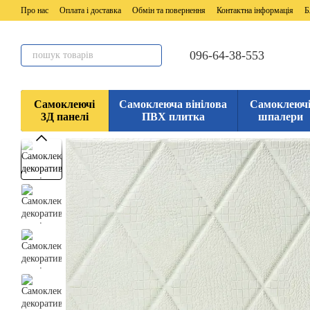
Перейти до основного контенту
Про нас
Оплата і доставка
Обмін та повернення
Контактна інформація
Б
096-64-38-553
Самоклеючі
Самоклеюча вінілова
Самоклеюч
3Д панелі
ПВХ плитка
шпалери