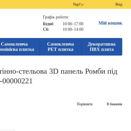
Укр
Рус
Вхід
Графік роботи:
Мій кошик
Будні:
10:00–17:00
Сб:
10:00–14:00
Самоклеюча
Самоклеюча
Декоративна
юмінієва плитка
PET плитка
ПВХ плита
інно-стельова 3D панель Ромби під
-00000221
Порівняти
В бажання