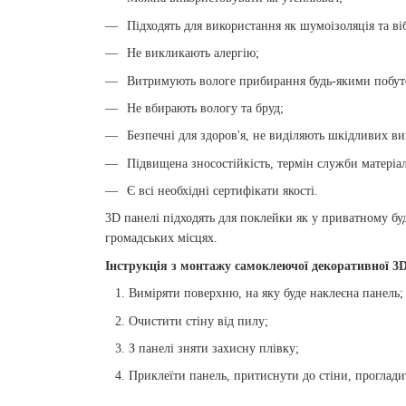
Підходять для використання як шумоізоляція та в
Не викликають алергію;
Витримують вологе прибирання будь-якими побут
Не вбирають вологу та бруд;
Безпечні для здоров'я, не виділяють шкідливих ви
Підвищена зносостійкість, термін служби матеріал
Є всі необхідні сертифікати якості.
3D панелі підходять для поклейки як у приватному буд
громадських місцях.
Інструкція з монтажу самоклеючої декоративної 3D
Виміряти поверхню, на яку буде наклеєна панель;
Очистити стіну від пилу;
З панелі зняти захисну плівку;
Приклеїти панель, притиснути до стіни, проглади