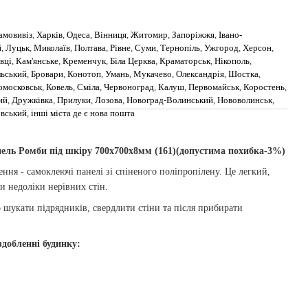
амовивіз
,
Харків
,
Одеса
,
Вінниця
,
Житомир
,
Запоріжжя
,
Івано-
й
,
Луцьк
,
Миколаїв
,
Полтава
,
Рівне
,
Суми
,
Тернопіль
,
Ужгород
,
Херсон
,
вці
,
Кам'янське
,
Кременчук
,
Біла Церква
,
Краматорськ
,
Нікополь
,
льський
,
Бровари
,
Конотоп
,
Умань
,
Мукачево
,
Олександрія
,
Шостка
,
омосковськ
,
Ковель
,
Сміла
,
Червоноград
,
Калуш
,
Первомайськ
,
Коростень
,
ий
,
Дружківка
,
Прилуки
,
Лозова
,
Новоград-Волинський
,
Нововолинськ
,
овський
,
інші міста де є нова пошта
ель Ромби під шкіру 700х700х8мм (161)(допустима похибка-3%)
ення - самоклеючі панелі зі спіненого поліпропілену. Це легкий,
и недоліки нерівних стін.
 шукати підрядників, свердлити стіни та після прибирати
добленні будинку: