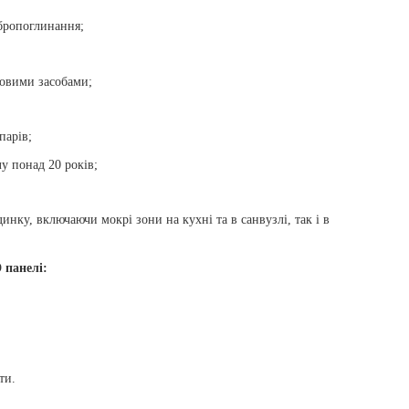
ібропоглинання;
овими засобами;
парів;
у понад 20 років;
инку, включаючи мокрі зони на кухні та в санвузлі, так і в
 панелі:
ти.