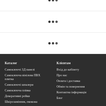
Каталог
Клієнтам
Самоклеючі 3Д панелі
Вхід до кабінету
Самоклеюча вінілова ПВХ
Про нас
плитка
Оплата і доставка
Самоклеючі шпалери
Обмін та повернення
Самоклеюча плівка
Контактна інформація
Декоративні рейки
Блог
Шкірозамінник, екокожа