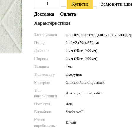
Купити
Замовити шв
Доставка
Оплата
Характеристики
Застосування
на стіну
,
на стелю
,
для кухні
,
у ванну
,
д
Площа
0,49м2 (70см*70см)
Довжина
0,7м (70см, 700мм)
Ширина
0,7м (70см, 700мм)
Товщина
4мм
Тип кольору
візерунок
Матеріал
Спінений поліпропілен
Тип
Для внутрішніх робіт
використання
Покриття
Лак
Виробник
Stickerwall
Країні
Китай
виробництва