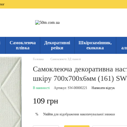
лог
і
Самоклеюча
Декоративні
Шкірозамінник,
плівка
рейки
екокожа
ал
Головна
Самоклеючі 3Д панелі
Самоклеюча декоративна наст
шкіру 700х700х6мм (161) SW
В наявності
Артикул: SW-00000221
Написати відгук
109 грн
Увійти
для відображення накопичувальної знижки
%