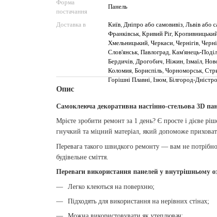
Форма
Панель
постачання
Доставка в
Київ
,
Дніпро або самовивіз
,
Львів або с
Франківськ
,
Кривий Ріг
,
Кропивницьки
Хмельницький
,
Черкаси
,
Чернігів
,
Черні
Слов'янськ
,
Павлоград
,
Кам'янець-Поді
Бердичів
,
Дрогобич
,
Ніжин
,
Ізмаїл
,
Нов
Коломия
,
Бориспіль
,
Чорноморськ
,
Стр
Горішні Плавні
,
Ізюм
,
Білгород-Дністр
Опис
Самоклеюча декоративна настінно-стельова 3D пан
Мрієте зробити ремонт за 1 день? Є просте і дієве ріш
гнучкий та міцний матеріал, який допоможе приховат
Перевага такого швидкого ремонту — вам не потрібно
будівельне сміття.
Переваги використання панелей у внутрішньому оз
Легко клеються на поверхню;
Підходять для використання на нерівних стінах;
Можна використовувати як утеплювач;