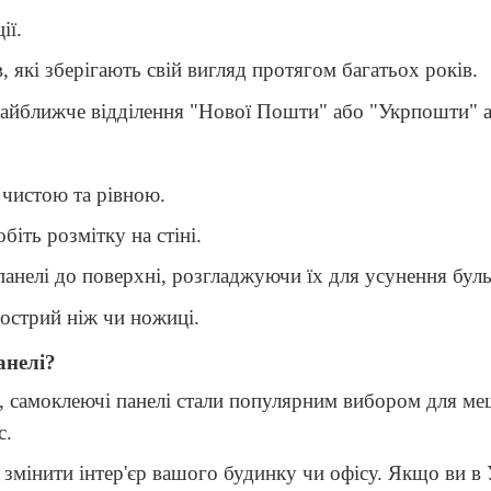
ії.
ів, які зберігають свій вигляд протягом багатьох років.
 найближче відділення "Нової Пошти" або "Укрпошти" 
 чистою та рівною.
іть розмітку на стіні.
 панелі до поверхні, розгладжуючи їх для усунення бул
гострий ніж чи ножиці.
анелі?
ті, самоклеючі панелі стали популярним вибором для 
с.
 змінити інтер'єр вашого будинку чи офісу. Якщо ви в 