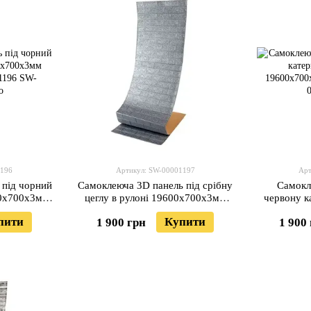
1196
Артикул: SW-00001197
Арт
 під чорний
Самоклеюча 3D панель під срібну
Самокл
00x700x3мм
цеглу в рулоні 19600x700x3мм
червону к
0001196
(R017-3-20) SW-00001197
19600x7
пити
Купити
1 900 грн
1 900