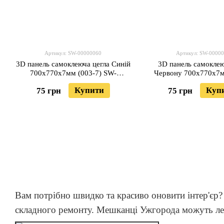
Артикул: SW-00000060
Артикул: SW-0000
3D панель самоклеюча цегла Синій
3D панель самоклею
700х770х7мм (003-7) SW-
Червону 700х770х7м
00000060
SW-0000005
Купити
Куп
75 грн
75 грн
Вам потрібно швидко та красиво оновити інтер'єр
складного ремонту. Мешканці Ужгорода можуть лег