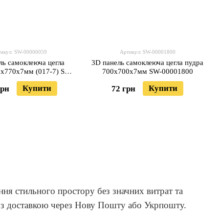
икул: SW-00000059
Артикул: SW-00001800
ль самоклеюча цегла
3D панель самоклеюча цегла пудра
0х770х7мм (017-7) SW-
700x700x7мм SW-00001800
00000059
Купити
Купити
грн
72 грн
ння стильного простору без значних витрат та
a з доставкою через Нову Пошту або Укрпошту.