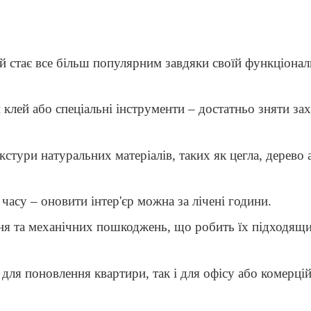
й стає все більш популярним завдяки своїй функціональн
 клей або спеціальні інструменти – достатньо зняти за
стури натуральних матеріалів, таких як цегла, дерево 
часу – оновити інтер'єр можна за лічені години.
ння та механічних пошкоджень, що робить їх підходящим
к для поновлення квартири, так і для офісу або комерц