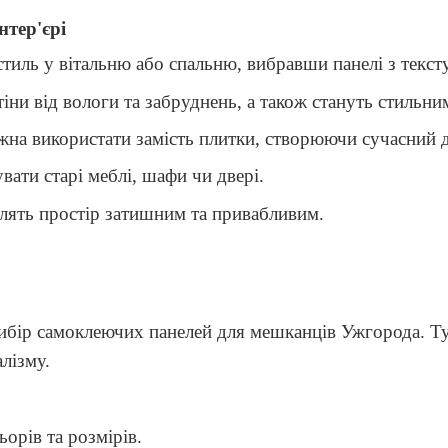
нтер'єрі
тиль у вітальню або спальню, вибравши панелі з текст
іни від вологи та забруднень, а також стануть стильни
ожна використати замість плитки, створюючи сучасний 
вати старі меблі, шафи чи двері.
блять простір затишним та привабливим.
ір самоклеючих панелей для мешканців Ужгорода. Тут в
лізму.
орів та розмірів.