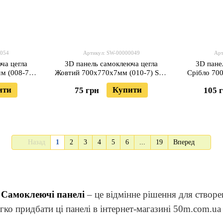
0054
Артикул: SW-00000049
Арт
ча цегла
3D панель самоклеюча цегла
3D пане
м (008-7)
Жовтий 700х770х7мм (010-7) SW-
Срібло 70
4
00000049
ити
Купити
75 грн
105 
Назад
1
2
3
4
5
6
...
19
Вперед
?
Самоклеючі панелі
– це відмінне рішення для створе
ко придбати ці панелі в інтернет-магазині 50m.com.u