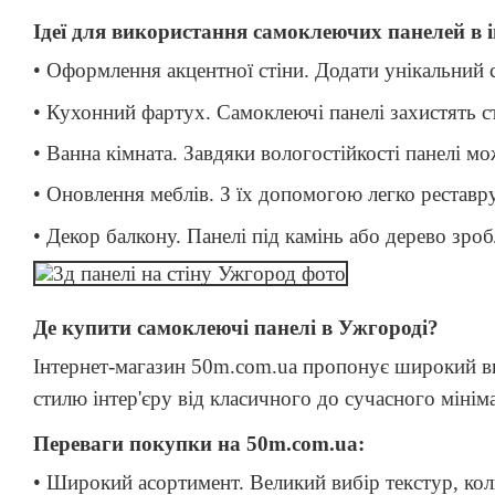
Ідеї ​​для використання самоклеючих панелей в і
• Оформлення акцентної стіни. Додати унікальний с
• Кухонний фартух. Самоклеючі панелі захистять ст
• Ванна кімната. Завдяки вологостійкості панелі м
• Оновлення меблів. З їх допомогою легко реставру
• Декор балкону. Панелі під камінь або дерево зро
Де купити самоклеючі панелі в Ужгороді?
Інтернет-магазин 50m.com.ua пропонує широкий виб
стилю інтер'єру від класичного до сучасного мініма
Переваги покупки на 50m.com.ua:
• Широкий асортимент. Великий вибір текстур, коль