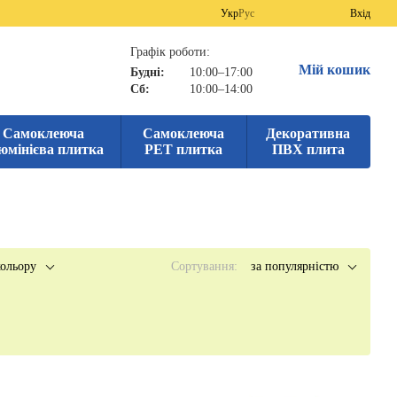
Укр
Рус
Вхід
Графік роботи:
Мій кошик
Будні:
10:00–17:00
Сб:
10:00–14:00
Самоклеюча
Самоклеюча
Декоративна
юмінієва плитка
PET плитка
ПВХ плита
ольору
Сортування:
за популярністю