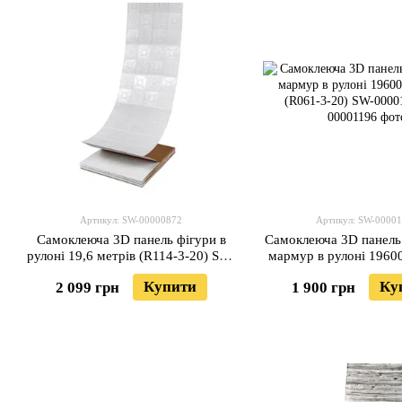
Артикул: SW-00000872
Артикул: SW-0000
Самоклеюча 3D панель фігури в
Самоклеюча 3D панель
рулоні 19,6 метрів (R114-3-20) SW-
мармур в рулоні 196
00000872
(R061-3-20) SW-0
Купити
Ку
2 099 грн
1 900 грн