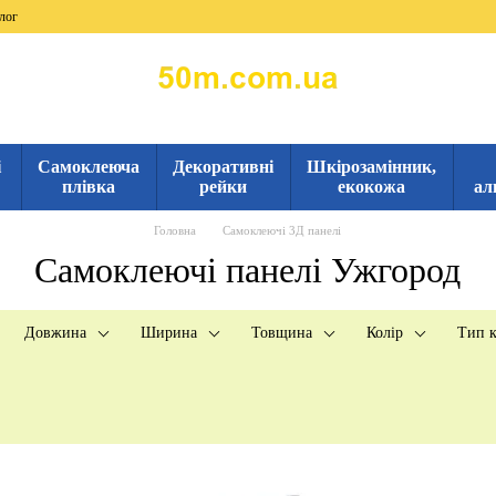
лог
і
Самоклеюча
Декоративні
Шкірозамінник,
плівка
рейки
екокожа
ал
Головна
Самоклеючі 3Д панелі
Самоклеючі панелі Ужгород
Довжина
Ширина
Товщина
Колір
Тип к