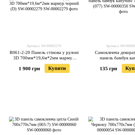
Артикул: SW-00002279
Артикул: SW-0000
R061-2-20 Панель стінова у рулоні
Самоклеюча декора
3D 700мм*19,6м*2мм мармур
панель бамбук ка
чорний (D) SW-00002279
700х700х8мм (077) S
Купити
Куп
1 900 грн
135 грн