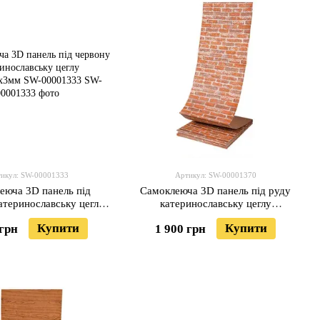
икул: SW-00001333
Артикул: SW-00001370
еюча 3D панель під
Самоклеюча 3D панель під руду
атеринославську цеглу
катеринославську цеглу
00x3мм SW-00001333
19600x700x3мм SW-00001370
Купити
Купити
 грн
1 900 грн