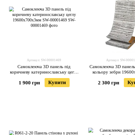
Артикул: SW-00001469
Артикул: SW-0000
Самоклеюча 3D панель під
Самоклеюча 3D панель
коричневу катеринославську цеглу
кольору зебри 1960
19600x700x3мм SW-00001469
SW-0000147
Купити
Ку
1 900 грн
2 300 грн