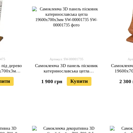
1475
Артикул: SW-00001735
Арт
 під дерево
Самоклеюча 3D панель пісковик
Самоклеюча
0x700x3мм
катеринославська цегла
19600x7
5
19600x700x3мм SW-00001735
пити
Купити
1 900 грн
2 300