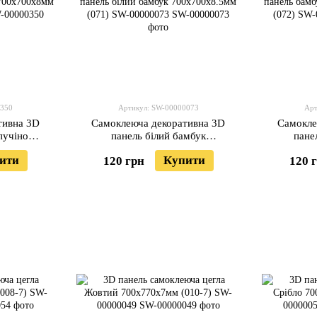
0350
Артикул: SW-00000073
Арт
тивна 3D
Самоклеюча декоративна 3D
Самокле
пучіно
панель білий бамбук
пане
W-00000350
700x700x8.5мм (071) SW-
700x70
ити
Купити
120 грн
120 
00000073