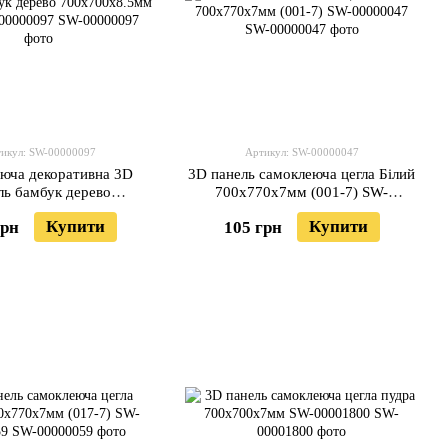
икул: SW-00000097
Артикул: SW-00000047
юча декоративна 3D
3D панель самоклеюча цегла Білий
ль бамбук дерево
700х770х7мм (001-7) SW-
0x8.5мм (072) SW-
00000047
Купити
Купити
грн
105 грн
00000097