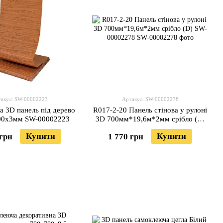
икул: SW-00002223
Артикул: SW-00002278
 3D панель під дерево
R017-2-20 Панель стінова у рулоні
00x3мм SW-00002223
3D 700мм*19,6м*2мм срібло (D)
SW-00002278
Купити
Купити
 грн
1 770 грн