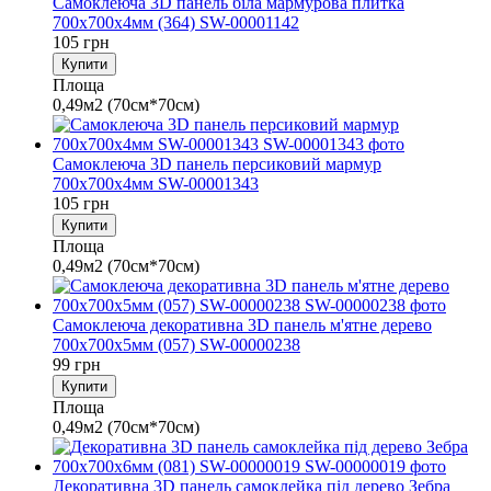
Самоклеюча 3D панель біла мармурова плитка
700х700х4мм (364) SW-00001142
105 грн
Купити
Площа
0,49м2 (70см*70см)
Самоклеюча 3D панель персиковий мармур
700х700х4мм SW-00001343
105 грн
Купити
Площа
0,49м2 (70см*70см)
Самоклеюча декоративна 3D панель м'ятне дерево
700x700x5мм (057) SW-00000238
99 грн
Купити
Площа
0,49м2 (70см*70см)
Декоративна 3D панель самоклейка під дерево Зебра