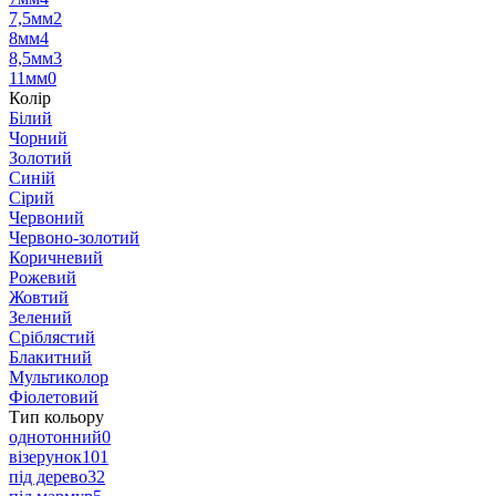
7,5мм
2
8мм
4
8,5мм
3
11мм
0
Колір
Білий
Чорний
Золотий
Синій
Сірий
Червоний
Червоно-золотий
Коричневий
Рожевий
Жовтий
Зелений
Сріблястий
Блакитний
Мультиколор
Фіолетовий
Тип кольору
однотонний
0
візерунок
101
під дерево
32