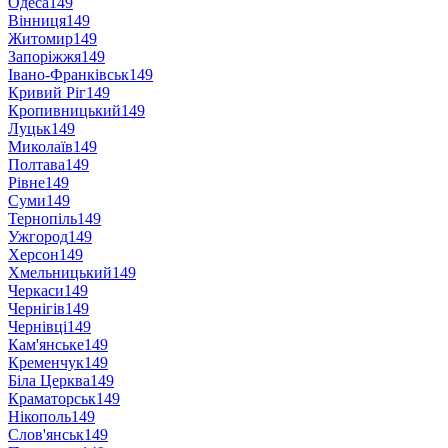
Одеса
149
Вінниця
149
Житомир
149
Запоріжжя
149
Івано-Франківськ
149
Кривий Ріг
149
Кропивницький
149
Луцьк
149
Миколаїв
149
Полтава
149
Рівне
149
Суми
149
Тернопіль
149
Ужгород
149
Херсон
149
Хмельницький
149
Черкаси
149
Чернігів
149
Чернівці
149
Кам'янське
149
Кременчук
149
Біла Церква
149
Краматорськ
149
Нікополь
149
Слов'янськ
149