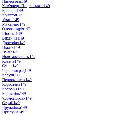
Павлоград
149
Кам'янець-Подільський
149
Бровари
149
Конотоп
149
Умань
149
Мукачево
149
Олександрія
149
Шостка
149
Бердичів
149
Дрогобич
149
Ніжин
149
Ізмаїл
149
Новомосковськ
149
Ковель
149
Сміла
149
Червоноград
149
Калуш
149
Первомайськ
149
Коростень
149
Коломия
149
Бориспіль
149
Чорноморськ
149
Стрий
149
Дружківка
149
Прилуки
149