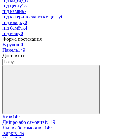
під мармур
5
під цеглу
18
під камінь
7
під катеринославську цеглу
0
під кладку
0
під бамбук
4
під кожу
0
Форма постачання
В рулоні
0
Панель
149
Доставка в
Київ
149
Дніпро або самовивіз
149
Львів або самовивіз
149
Харків
149