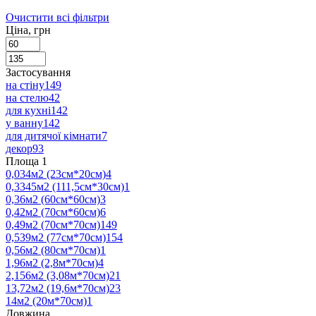
Очистити всі фільтри
Ціна, грн
Застосування
на стіну
149
на стелю
42
для кухні
142
у ванну
142
для дитячої кімнати
7
декор
93
Площа
‍
1
0,034м2 (23см*20см)
4
0,3345м2 (111,5см*30см)
1
0,36м2 (60см*60см)
3
0,42м2 (70см*60см)
6
0,49м2 (70см*70см)
149
0,539м2 (77см*70см)
154
0,56м2 (80см*70см)
1
1,96м2 (2,8м*70см)
4
2,156м2 (3,08м*70см)
21
13,72м2 (19,6м*70см)
23
14м2 (20м*70см)
1
Довжина