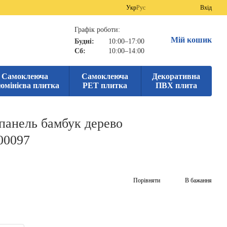
Укр
Рус
Вхід
Графік роботи:
Мій кошик
Будні:
10:00–17:00
Сб:
10:00–14:00
Самоклеюча
Самоклеюча
Декоративна
юмінієва плитка
PET плитка
ПВХ плита
панель бамбук дерево
00097
Порівняти
В бажання