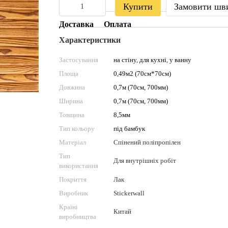
Купити
Замовити шв
Доставка
Оплата
Характеристики
Застосування
на стіну
,
для кухні
,
у ванну
Площа
0,49м2 (70см*70см)
Довжина
0,7м (70см, 700мм)
Ширина
0,7м (70см, 700мм)
Товщина
8,5мм
Тип кольору
під бамбук
Матеріал
Спінений поліпропілен
Тип
Для внутрішніх робіт
використання
Покриття
Лак
Виробник
Stickerwall
Країні
Китай
виробництва