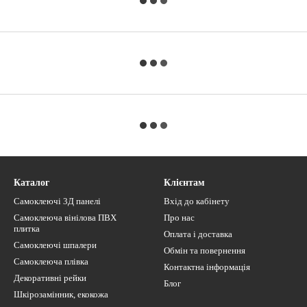
Каталог
Клієнтам
Самоклеючі 3Д панелі
Вхід до кабінету
Самоклеюча вінілова ПВХ
Про нас
плитка
Оплата і доставка
Самоклеючі шпалери
Обмін та повернення
Самоклеюча плівка
Контактна інформація
Декоративні рейки
Блог
Шкірозамінник, екокожа