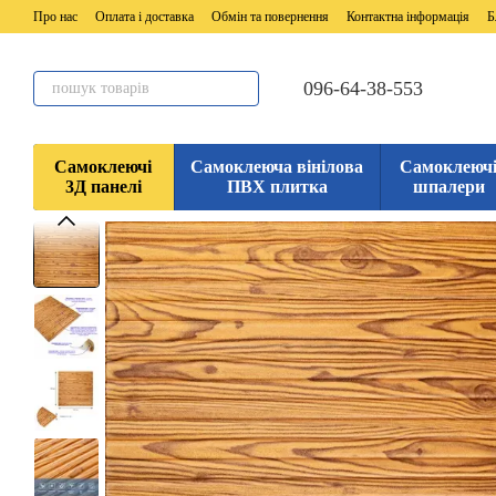
Перейти до основного контенту
Про нас
Оплата і доставка
Обмін та повернення
Контактна інформація
Б
096-64-38-553
Самоклеючі
Самоклеюча вінілова
Самоклеюч
3Д панелі
ПВХ плитка
шпалери