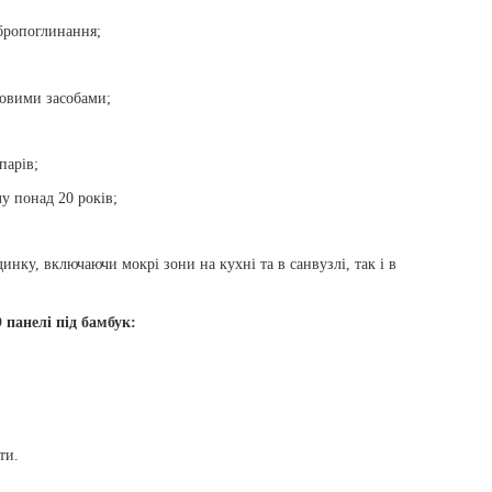
ібропоглинання;
овими засобами;
парів;
у понад 20 років;
инку, включаючи мокрі зони на кухні та в санвузлі, так і в
 панелі під бамбук:
ти.