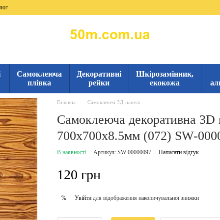
лог
і
Самоклеюча
Декоративні
Шкірозамінник,
плівка
рейки
екокожа
ал
Головна
Самоклеючі 3Д панелі
Самоклеюча декоративна 3D 
700x700x8.5мм (072) SW-000
В наявності
Артикул: SW-00000097
Написати відгук
120 грн
Увійти
для відображення накопичувальної знижки
%