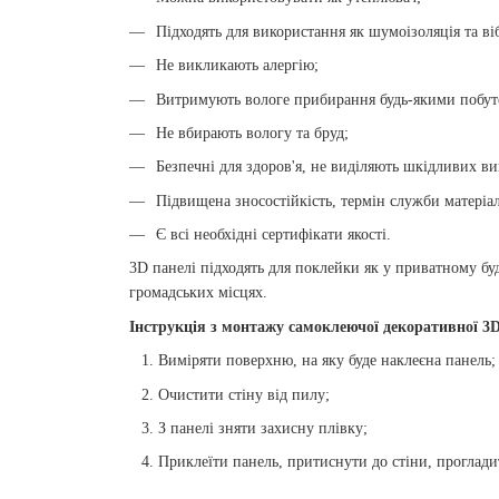
Підходять для використання як шумоізоляція та в
Не викликають алергію;
Витримують вологе прибирання будь-якими побут
Не вбирають вологу та бруд;
Безпечні для здоров'я, не виділяють шкідливих ви
Підвищена зносостійкість, термін служби матеріал
Є всі необхідні сертифікати якості.
3D панелі підходять для поклейки як у приватному буд
громадських місцях.
Інструкція з монтажу самоклеючої декоративної 3D
Виміряти поверхню, на яку буде наклеєна панель;
Очистити стіну від пилу;
З панелі зняти захисну плівку;
Приклеїти панель, притиснути до стіни, проглади