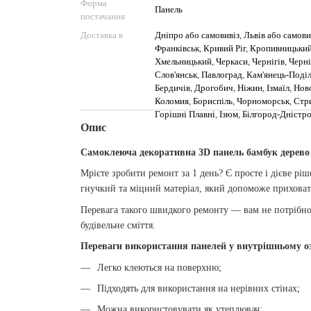
Форма
Панель
постачання
Доставка в
Дніпро або самовивіз
,
Львів або самови
Франківськ
,
Кривий Ріг
,
Кропивницьки
Хмельницький
,
Черкаси
,
Чернігів
,
Черні
Слов'янськ
,
Павлоград
,
Кам'янець-Поді
Бердичів
,
Дрогобич
,
Ніжин
,
Ізмаїл
,
Нов
Коломия
,
Бориспіль
,
Чорноморськ
,
Стр
Горішні Плавні
,
Ізюм
,
Білгород-Дністр
Опис
Самоклеюча декоративна 3D панель бамбук дерево 
Мрієте зробити ремонт за 1 день? Є просте і дієве ріш
гнучкий та міцний матеріал, який допоможе приховат
Перевага такого швидкого ремонту — вам не потрібно
будівельне сміття.
Переваги використання панелей у внутрішньому оз
Легко клеються на поверхню;
Підходять для використання на нерівних стінах;
Можна використовувати як утеплювач;