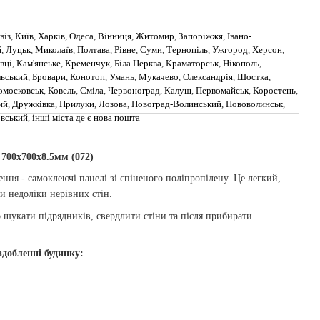
віз
,
Київ
,
Харків
,
Одеса
,
Вінниця
,
Житомир
,
Запоріжжя
,
Івано-
й
,
Луцьк
,
Миколаїв
,
Полтава
,
Рівне
,
Суми
,
Тернопіль
,
Ужгород
,
Херсон
,
вці
,
Кам'янське
,
Кременчук
,
Біла Церква
,
Краматорськ
,
Нікополь
,
льський
,
Бровари
,
Конотоп
,
Умань
,
Мукачево
,
Олександрія
,
Шостка
,
омосковськ
,
Ковель
,
Сміла
,
Червоноград
,
Калуш
,
Первомайськ
,
Коростень
,
ий
,
Дружківка
,
Прилуки
,
Лозова
,
Новоград-Волинський
,
Нововолинськ
,
овський
,
інші міста де є нова пошта
700x700x8.5мм (072)
ення - самоклеючі панелі зі спіненого поліпропілену. Це легкий,
и недоліки нерівних стін.
 шукати підрядників, свердлити стіни та після прибирати
добленні будинку: