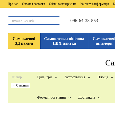
Перейти до основного контенту
Про нас
Оплата і доставка
Обмін та повернення
Контактна інформація
Б
096-64-38-553
Самоклеючі
Самоклеюча вінілова
Самоклеюч
3Д панелі
ПВХ плитка
шпалери
Са
Фільтр
Ціна, грн
Застосування
Площа
Очистити
Форма постачання
Доставка в