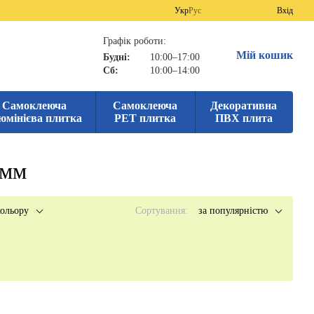
Укр
Рус
Вхід
Графік роботи:
Мій кошик
Будні:
10:00–17:00
Сб:
10:00–14:00
Самоклеюча
Самоклеюча
Декоративна
юмінієва плитка
PET плитка
ПВХ плита
1мм
ольору
Сортування:
за популярністю