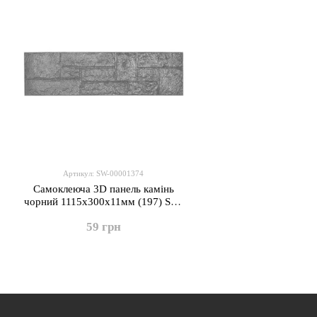
Артикул: SW-00001374
Самоклеюча 3D панель камінь
чорний 1115х300х11мм (197) SW-
00001374
59 грн