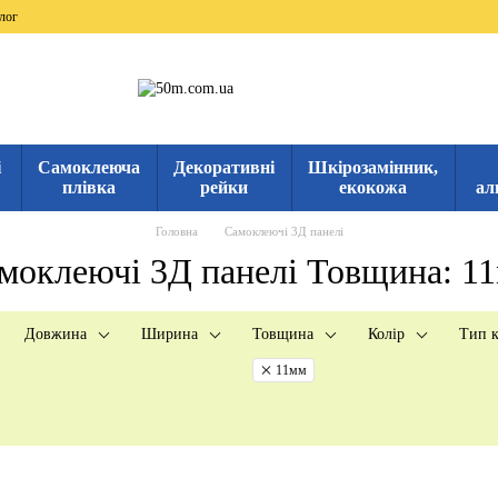
лог
і
Самоклеюча
Декоративні
Шкірозамінник,
плівка
рейки
екокожа
ал
Головна
Самоклеючі 3Д панелі
моклеючі 3Д панелі Товщина: 1
Довжина
Ширина
Товщина
Колір
Тип к
11мм