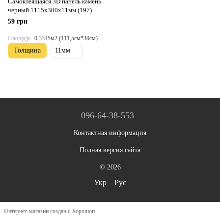
Самоклеящаяся 3D панель камень
черный 1115х300х11мм (197)
SW-00001374
59 грн
Площадь
0,3345м2 (111,5см*30см)
Толщина
11мм
096-64-38-553
Контактная информация
Полная версия сайта
© 2026
Укр
Рус
Интернет-магазин создан с Хорошоп