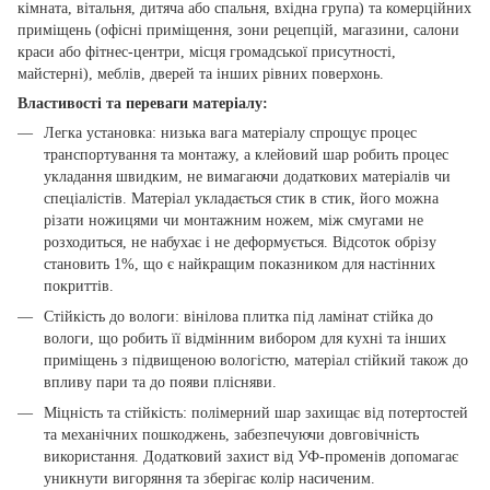
кімната, вітальня, дитяча або спальня, вхідна група) та комерційних
приміщень (офісні приміщення, зони рецепцій, магазини, салони
краси або фітнес-центри, місця громадської присутності,
майстерні), меблів, дверей та інших рівних поверхонь.
Властивості та переваги матеріалу:
Легка установка: низька вага матеріалу спрощує процес
транспортування та монтажу, а клейовий шар робить процес
укладання швидким, не вимагаючи додаткових матеріалів чи
спеціалістів. Матеріал укладається стик в стик, його можна
різати ножицями чи монтажним ножем, між смугами не
розходиться, не набухає і не деформується. Відсоток обрізу
становить 1%, що є найкращим показником для настінних
покриттів.
Стійкість до вологи: вінілова плитка під ламінат стійка до
вологи, що робить її відмінним вибором для кухні та інших
приміщень з підвищеною вологістю, матеріал стійкий також до
впливу пари та до появи плісняви.
Міцність та стійкість: полімерний шар захищає від потертостей
та механічних пошкоджень, забезпечуючи довговічність
використання. Додатковий захист від УФ-променів допомагає
уникнути вигоряння та зберігає колір насиченим.