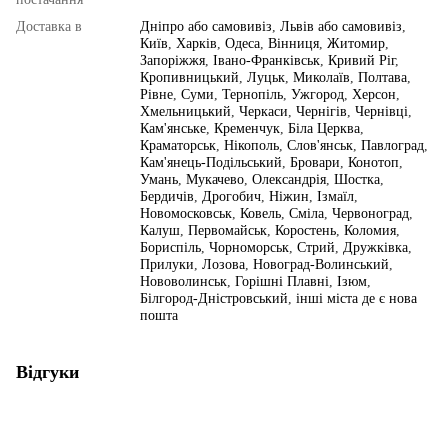
Доставка в
Дніпро або самовивіз
,
Львів або самовивіз
,
Київ
,
Харків
,
Одеса
,
Вінниця
,
Житомир
,
Запоріжжя
,
Івано-Франківськ
,
Кривий Ріг
,
Кропивницький
,
Луцьк
,
Миколаїв
,
Полтава
,
Рівне
,
Суми
,
Тернопіль
,
Ужгород
,
Херсон
,
Хмельницький
,
Черкаси
,
Чернігів
,
Чернівці
,
Кам'янське
,
Кременчук
,
Біла Церква
,
Краматорськ
,
Нікополь
,
Слов'янськ
,
Павлоград
,
Кам'янець-Подільський
,
Бровари
,
Конотоп
,
Умань
,
Мукачево
,
Олександрія
,
Шостка
,
Бердичів
,
Дрогобич
,
Ніжин
,
Ізмаїл
,
Новомосковськ
,
Ковель
,
Сміла
,
Червоноград
,
Калуш
,
Первомайськ
,
Коростень
,
Коломия
,
Бориспіль
,
Чорноморськ
,
Стрий
,
Дружківка
,
Прилуки
,
Лозова
,
Новоград-Волинський
,
Нововолинськ
,
Горішні Плавні
,
Ізюм
,
Білгород-Дністровський
,
інші міста де є нова
пошта
Відгуки