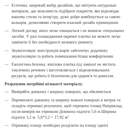
Естетика: широкий вибір дизайнів, що імітують натуральні
матеріали, дає можливість підібрати покриття, яке відповідає
вашому стилю та інтер'єру, дуже добре комбінується за гамою
кольорів, дозволяючи створити власний дизайн приміщення.
Легкий догляд: вініл легко очищається і не вимагає спеціальних
засобів. У разі пошкодження окремої плитки ви можете легко
замінити її без необхідності великого ремонту.
Звукоізоляція: конструкція шарів забезпечує додаткову
звукоізоляцію та робить помешкання більш комфортними.
Екологічна безпека: вінілова плитка під ламінат не містить
токсичних речовин і виготовляється з відновлювальних
ресурсів, що робить її безпечною для здоров'я та довкілля.
Розрахунок потрібної кількості матеріалу:
Виміряйте довжину і ширину поверхні, що обклеюється.
Перемножте довжину та ширину кожної поверхні в метрах та
складіть отримані результати, щоб отримати площу.Наприклад,
після вимірів ви отримали:Довжина підлоги 5,6 м.Ширина
підлоги 3,2 м. 5,6*3,2 = 17,92 м²
Отриману площу необхідно розділити на площу однієї