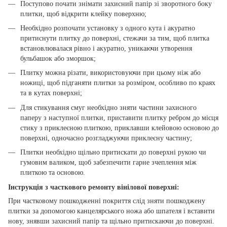
Поступово почати знімати захисний папір зі зворотного боку
плитки, щоб відкрити клейку поверхню;
Необхідно розпочати установку з одного кута і акуратно
притиснути плитку до поверхні, стежачи за тим, щоб плитка
встановлювалася рівно і акуратно, уникаючи утворення
бульбашок або зморшок;
Плитку можна різати, використовуючи при цьому ніж або
ножиці, щоб підганяти плитки за розміром, особливо по краях
та в кутах поверхні;
Для стикування смуг необхідно зняти частини захисного
паперу з наступної плитки, приставити плитку ребром до місця
стику з приклеєною плиткою, приклавши клейовою основою до
поверхні, одночасно розгладжуючи приклеєну частину;
Плитки необхідно щільно притискати до поверхні рукою чи
гумовим валиком, щоб забезпечити гарне зчеплення між
плиткою та основою.
Інструкція з часткового ремонту вінілової поверхні:
При частковому пошкодженні покриття слід зняти пошкоджену
плитки за допомогою канцелярського ножа або шпателя і вставити
нову, знявши захисний папір та щільно притискаючи до поверхні.