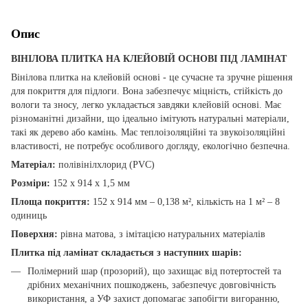
Опис
ВІНІЛОВА ПЛИТКА НА КЛЕЙОВІЙ ОСНОВІ ПІД ЛАМІНАТ
Вінілова плитка на клейовій основі - це сучасне та зручне рішення
для покриття для підлоги. Вона забезпечує міцність, стійкість до
вологи та зносу, легко укладається завдяки клейовій основі. Має
різноманітні дизайни, що ідеально імітують натуральні матеріали,
такі як дерево або камінь. Має теплоізоляційні та звукоізоляційні
властивості, не потребує особливого догляду, екологічно безпечна.
Матеріал:
полівінілхлорид (PVC)
Розміри:
152 х 914 х 1,5 мм
Площа покриття:
152 х 914 мм – 0,138 м², кількість на 1 м² – 8
одиниць
Поверхня:
рівна матова, з імітацією натуральних матеріалів
Плитка під ламінат складається з наступних шарів:
Полімерний шар (прозорий), що захищає від потертостей та
дрібних механічних пошкоджень, забезпечує довговічність
використання, а УФ захист допомагає запобігти вигоранню,