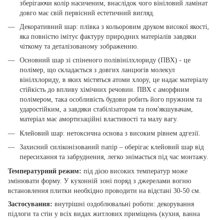
зберігаючи колір насиченим, внаслідок чого вініловий ламінат
довго має свій первісний естетичний вигляд.
Декоративний шар: плівка з кольоровим друком високої якості,
яка повністю імітує фактуру природних матеріалів завдяки
чіткому та деталізованому зображенню.
Основний шар зі спіненого полівінілхлориду (ПВХ) - це
полімер, що складається з довгих ланцюгів молекул
вінілхлориду, в яких містяться атоми хлору, це надає матеріалу
стійкість до впливу хімічних речовин. ПВХ є аморфним
полімером, така особливість будови робить його пружним та
ударостійким, а завдяки стабілізаторам та пом'якшувачам,
матеріал має амортизаційні властивості та малу вагу.
Клейовий шар: нетоксична основа з високим рівнем адгезії.
Захисний силіконізований папір – оберігає клейовий шар від
пересихання та забруднення, легко знімається під час монтажу.
Температурний режим:
під дією високих температур може
змінювати форму. У кухонній зоні поряд з джерелами вогню
встановлення плитки необхідно проводити на відстані 30-50 см.
Застосування:
внутрішні оздоблювальні роботи: декорування
підлоги та стін у всіх видах житлових приміщень (кухня, ванна