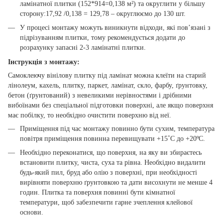
ламінатної плитки (152*914=0,138 м²) та округлити у більшу
сторону:17,92 /0,138 = 129,78 – округлюємо до 130 шт.
У процесі монтажу можуть виникнути відходи, які пов’язані з
підрізуванням плитки, тому рекомендується додати до
розрахунку запасні 2-3 ламінатні плитки.
Інструкція з монтажу:
Самоклеючу вінілову плитку під ламінат можна клеїти на старий
лінолеум, кахель, плитку, паркет, ламінат, скло, фарбу, ґрунтовку,
бетон (ґрунтований) з невеликими нерівностями і дрібними
вибоїнами без спеціальної підготовки поверхні, але якщо поверхня
має побілку, то необхідно очистити поверхню від неї.
Приміщення під час монтажу повинно бути сухим, температура
повітря приміщення повинна перевищувати +15˚С до +20ºС.
Необхідно переконатися, що поверхня, на яку ви збираєтесь
встановити плитку, чиста, суха та рівна. Необхідно видалити
будь-який пил, бруд або олію з поверхні, при необхідності
вирівняти поверхню ґрунтовкою та дати висохнути не менше 4
годин. Плитка та поверхня повинні бути кімнатної
температури, щоб забезпечити гарне зчеплення клейової
основи.