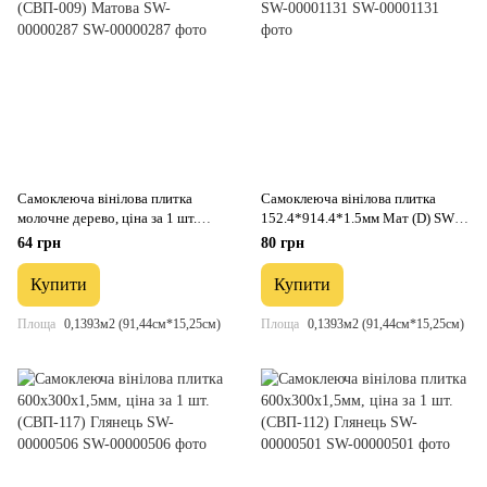
Самоклеюча вінілова плитка
Самоклеюча вінілова плитка
молочне дерево, ціна за 1 шт.
152.4*914.4*1.5мм Мат (D) SW-
(СВП-009) Матова SW-00000287
00001131
64 грн
80 грн
Купити
Купити
Площа
0,1393м2 (91,44см*15,25см)
Площа
0,1393м2 (91,44см*15,25см)