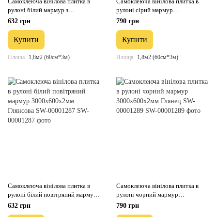
Самоклеюча вінілова плитка в
Самоклеюча вінілова плитка в
рулоні білий мармур з
рулоні сірий мармур
прожилками 3000х600х2мм
3000х600х2мм Глянсова SW-
632 грн
790 грн
Глянсова SW-00001285
00001286
Купити
Купити
Площа
1,8м2 (60см*3м)
Площа
1,8м2 (60см*3м)
Самоклеюча вінілова плитка в
Самоклеюча вінілова плитка в
рулоні білий повітряний мармур
рулоні чорний мармур
3000х600х2мм Глянсова SW-
3000х600х2мм Глянец SW-
632 грн
790 грн
00001287
00001289