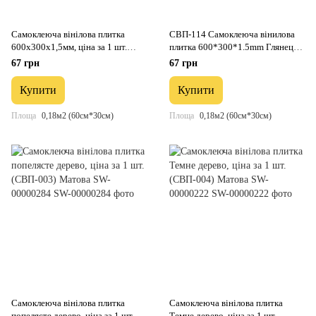
Самоклеюча вінілова плитка
СВП-114 Самоклеюча вінилова
600х300х1,5мм, ціна за 1 шт.
плитка 600*300*1.5mm Глянець
(СВП-111) Глянець SW-00000500
(D) SW-00001780
67 грн
67 грн
Купити
Купити
Площа
0,18м2 (60см*30см)
Площа
0,18м2 (60см*30см)
Самоклеюча вінілова плитка
Самоклеюча вінілова плитка
попелясте дерево, ціна за 1 шт.
Темне дерево, ціна за 1 шт.