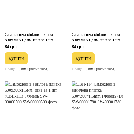
Самоклеюча вінілова плитка
Самоклеюча вінілова плитка
600х300х1,5мм, ціна за 1 шт.
600х300х1,5мм, ціна за 1 шт.
(СВП-117) Глянець SW-00000506
(СВП-112) Глянець SW-00000501
84 грн
84 грн
Купити
Купити
Площа
0,18м2 (60см*30см)
Площа
0,18м2 (60см*30см)