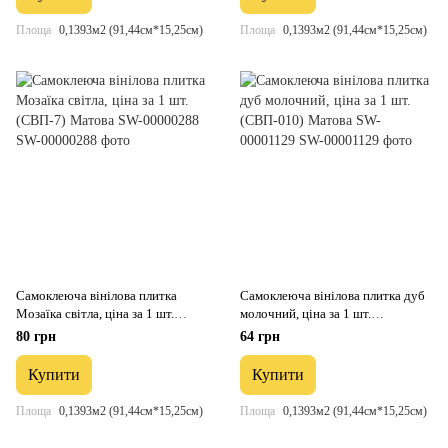
Площа
0,1393м2 (91,44см*15,25см)
Площа
0,1393м2 (91,44см*15,25см)
Самоклеюча вінілова плитка
Самоклеюча вінілова плитка дуб
Мозаїка світла, ціна за 1 шт.
молочний, ціна за 1 шт.
(СВП-7) Матова SW-00000288
(СВП-010) Матова SW-00001129
80 грн
64 грн
Купити
Купити
Площа
0,1393м2 (91,44см*15,25см)
Площа
0,1393м2 (91,44см*15,25см)