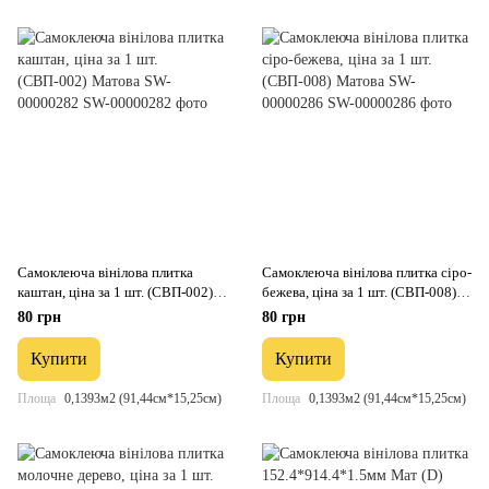
Самоклеюча вінілова плитка
Самоклеюча вінілова плитка сіро-
каштан, ціна за 1 шт. (СВП-002)
бежева, ціна за 1 шт. (СВП-008)
Матова SW-00000282
Матова SW-00000286
80 грн
80 грн
Купити
Купити
Площа
0,1393м2 (91,44см*15,25см)
Площа
0,1393м2 (91,44см*15,25см)