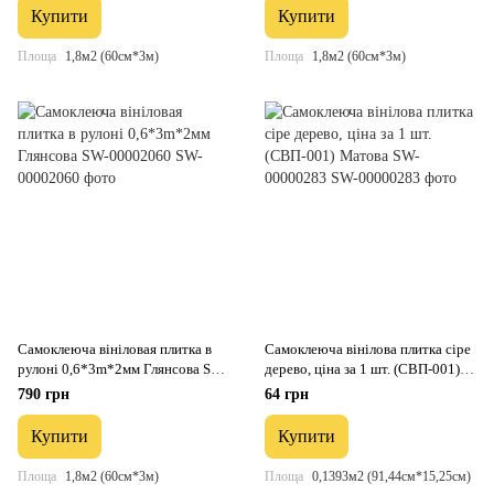
Купити
Купити
Площа
1,8м2 (60см*3м)
Площа
1,8м2 (60см*3м)
Самоклеюча вініловая плитка в
Самоклеюча вінілова плитка сіре
рулоні 0,6*3m*2мм Глянсова SW-
дерево, ціна за 1 шт. (СВП-001)
00002060
Матова SW-00000283
790 грн
64 грн
Купити
Купити
Площа
1,8м2 (60см*3м)
Площа
0,1393м2 (91,44см*15,25см)