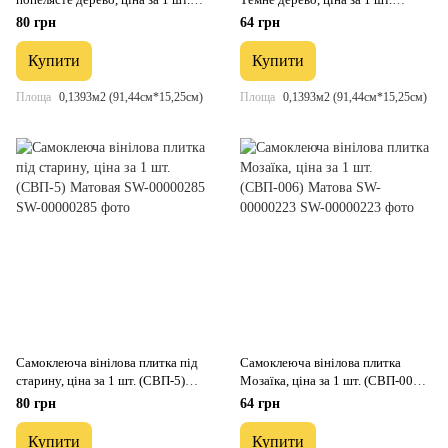
(СВП-003) Матова SW-00000284
(СВП-004) Матова SW-00000222
80 грн
64 грн
Купити
Купити
Площа
0,1393м2 (91,44см*15,25см)
Площа
0,1393м2 (91,44см*15,25см)
Самоклеюча вінілова плитка під
Самоклеюча вінілова плитка
старину, ціна за 1 шт. (СВП-5)
Мозаїка, ціна за 1 шт. (СВП-006)
Матовая SW-00000285
Матова SW-00000223
80 грн
64 грн
Купити
Купити