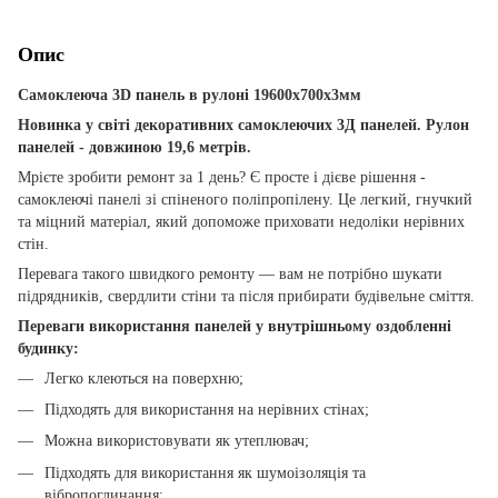
Опис
Самоклеюча 3D панель в рулоні 19600x700x3мм
Новинка у світі декоративних самоклеючих 3Д панелей. Рулон
панелей - довжиною 19,6 метрів.
Мрієте зробити ремонт за 1 день? Є просте і дієве рішення -
самоклеючі панелі зі спіненого поліпропілену. Це легкий, гнучкий
та міцний матеріал, який допоможе приховати недоліки нерівних
стін.
Перевага такого швидкого ремонту — вам не потрібно шукати
підрядників, свердлити стіни та після прибирати будівельне сміття.
Переваги використання панелей у внутрішньому оздобленні
будинку:
Легко клеються на поверхню;
Підходять для використання на нерівних стінах;
Можна використовувати як утеплювач;
Підходять для використання як шумоізоляція та
вібропоглинання;