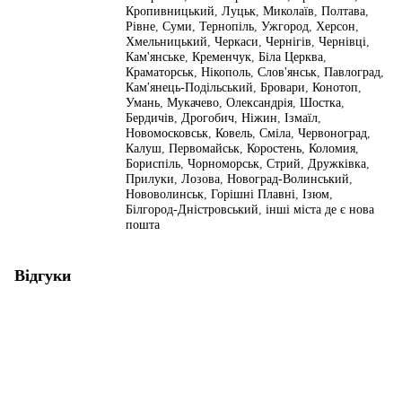
Кропивницький
,
Луцьк
,
Миколаїв
,
Полтава
,
Рівне
,
Суми
,
Тернопіль
,
Ужгород
,
Херсон
,
Хмельницький
,
Черкаси
,
Чернігів
,
Чернівці
,
Кам'янське
,
Кременчук
,
Біла Церква
,
Краматорськ
,
Нікополь
,
Слов'янськ
,
Павлоград
,
Кам'янець-Подільський
,
Бровари
,
Конотоп
,
Умань
,
Мукачево
,
Олександрія
,
Шостка
,
Бердичів
,
Дрогобич
,
Ніжин
,
Ізмаїл
,
Новомосковськ
,
Ковель
,
Сміла
,
Червоноград
,
Калуш
,
Первомайськ
,
Коростень
,
Коломия
,
Бориспіль
,
Чорноморськ
,
Стрий
,
Дружківка
,
Прилуки
,
Лозова
,
Новоград-Волинський
,
Нововолинськ
,
Горішні Плавні
,
Ізюм
,
Білгород-Дністровський
,
інші міста де є нова
пошта
Відгуки