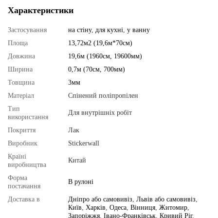
Характеристики
Застосування
на стіну
,
для кухні
,
у ванну
Площа
13,72м2 (19,6м*70см)
Довжина
19,6м (1960см, 19600мм)
Ширина
0,7м (70см, 700мм)
Товщина
3мм
Матеріал
Спінений поліпропілен
Тип
Для внутрішніх робіт
використання
Покриття
Лак
Виробник
Stickerwall
Країні
Китай
виробництва
Форма
В рулоні
постачання
Доставка в
Дніпро або самовивіз
,
Львів або самовивіз
,
Київ
,
Харків
,
Одеса
,
Вінниця
,
Житомир
,
Запоріжжя
,
Івано-Франківськ
,
Кривий Ріг
,