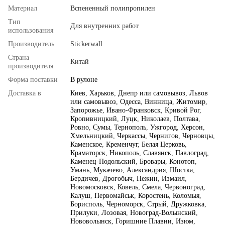
Материал
Вспененный полипропилен
Тип
Для внутренних работ
использования
Производитель
Stickerwall
Страна
Китай
производителя
Форма поставки
В рулоне
Доставка в
Киев
,
Харьков
,
Днепр или самовывоз
,
Львов
или самовывоз
,
Одесса
,
Винница
,
Житомир
,
Запорожье
,
Ивано-Франковск
,
Кривой Рог
,
Кропивницкий
,
Луцк
,
Николаев
,
Полтава
,
Ровно
,
Сумы
,
Тернополь
,
Ужгород
,
Херсон
,
Хмельницкий
,
Черкассы
,
Чернигов
,
Черновцы
,
Каменское
,
Кременчуг
,
Белая Церковь
,
Краматорск
,
Никополь
,
Славянск
,
Павлоград
,
Каменец-Подольский
,
Бровары
,
Конотоп
,
Умань
,
Мукачево
,
Александрия
,
Шостка
,
Бердичев
,
Дрогобыч
,
Нежин
,
Измаил
,
Новомосковск
,
Ковель
,
Смела
,
Червоноград
,
Калуш
,
Первомайськ
,
Коростень
,
Коломыя
,
Борисполь
,
Черноморск
,
Стрый
,
Дружковка
,
Прилуки
,
Лозовая
,
Новоград-Волынский
,
Нововолынск
,
Горишние Плавни
,
Изюм
,