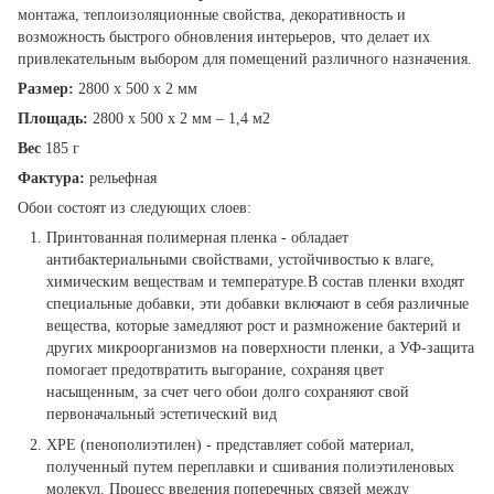
монтажа, теплоизоляционные свойства, декоративность и
возможность быстрого обновления интерьеров, что делает их
привлекательным выбором для помещений различного назначения.
Размер:
2800 х 500 х 2 мм
Площадь:
2800 х 500 х 2 мм – 1,4 м2
Вес
185 г
Фактура:
рельефная
Обои состоят из следующих слоев:
Принтованная полимерная пленка - обладает
антибактериальными свойствами, устойчивостью к влаге,
химическим веществам и температуре.В состав пленки входят
специальные добавки, эти добавки включают в себя различные
вещества, которые замедляют рост и размножение бактерий и
других микроорганизмов на поверхности пленки, а УФ-защита
помогает предотвратить выгорание, сохраняя цвет
насыщенным, за счет чего обои долго сохраняют свой
первоначальный эстетический вид
XPE (пенополиэтилен) - представляет собой материал,
полученный путем переплавки и сшивания полиэтиленовых
молекул. Процесс введения поперечных связей между