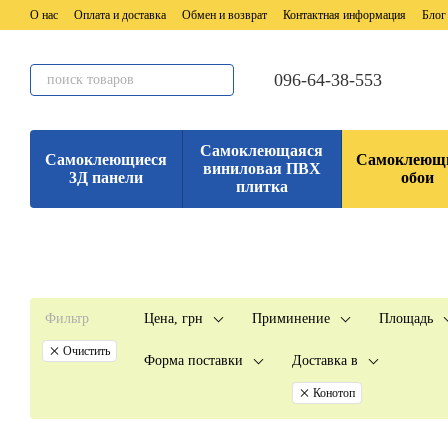
Перейти к основному контенту
О нас
Оплата и доставка
Обмен и возврат
Контактная информация
Блог
096-64-38-553
Самоклеющаяся
Самоклеющиеся
Самоклеющ
виниловая ПВХ
3Д панели
обои
плитка
Фильтр
Цена, грн
Приминение
Площадь
Очистить
Форма поставки
Доставка в
Конотоп