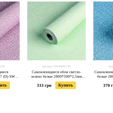
1158
Артикул: SW-00001159
Арт
щиеся
Самоклеющиеся обои светло-
Самоклеющ
7 (D) SW-
зелено белые 2800*500*2,5мм
белые 28
MC-32 (YM-08) SW-00001159
BLUE W
ить
Купить
333 грн
370 