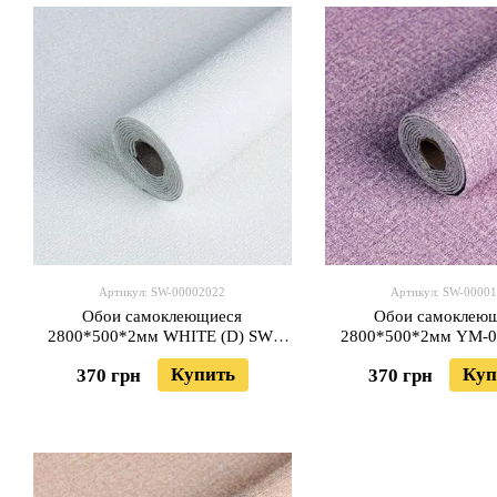
Артикул: SW-00002022
Артикул: SW-0000
Обои самоклеющиеся
Обои самоклею
2800*500*2мм WHITE (D) SW-
2800*500*2мм YM-0
00002022
00001158
Купить
Куп
370 грн
370 грн