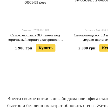
Артикул: SW-00001469
Артикул: SW-0000
Самоклеющаяся 3D панель под
Самоклеющаяся 3D п
коричневый кирпич екатеринослав
дерево цвета з
19600х700х3мм SW-00001469
19600х700х3мм SW-
Купить
Ку
1 900 грн
2 300 грн
Внести свежие нотки в дизайн дома или офиса ста
быстро и без лишних затрат обновить стены. Жите