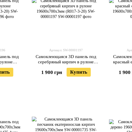
1196
Артикул: SW-00001197
Арт
анель под
Самоклеющаяся 3D панель под
Самоклею
рулоне
серебряный кирпич в рулоне
красный 
-3-20) SW-
19600x700x3мм (R017-3-20) SW-
19600x7
пить
Купить
1 900 грн
1 900
00001197