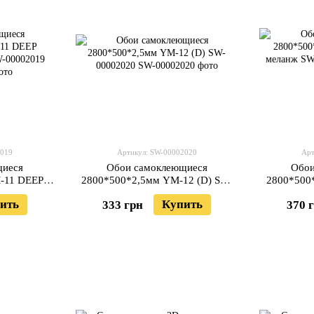
2019
Артикул: SW-00002020
Арт
щиеся
Обои самоклеющиеся
Обои
-11 DEEP
2800*500*2,5мм YM-12 (D) SW-
2800*500
-00002019
00002020
мела
ить
Купить
333 грн
370 