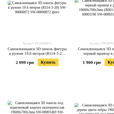
Артикул: SW-00000872
Артикул: SW-0000
Самоклеющаяся 3D панель фигуры
Самоклеющаяся 3D п
в рулоне 19,6 метров (R114-3-20)
черный мрамор в 
SW-00000872
19600x700x3мм (R061
Купить
Ку
2 099 грн
1 900 грн
00001196