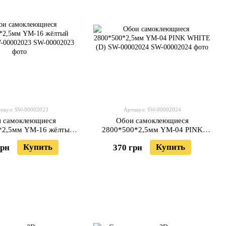
икул: SW-00002023
Артикул: SW-00002024
 самоклеющиеся
Обои самоклеющиеся
*2,5мм YM-16 жёлтый
2800*500*2,5мм YM-04 PINK
нж SW-00002023
WHITE (D) SW-00002024
Купить
Купить
грн
370 грн