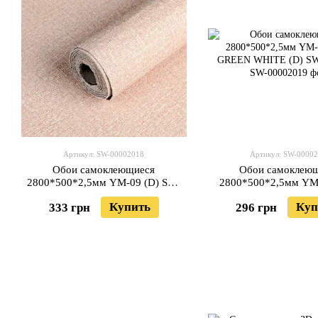
Артикул: SW-00002018
Артикул: SW-0000
Обои самоклеющиеся
Обои самоклею
2800*500*2,5мм YM-09 (D) SW-
2800*500*2,5мм YM
00002018
GREEN WHITE (D) SW
Купить
Куп
333 грн
296 грн