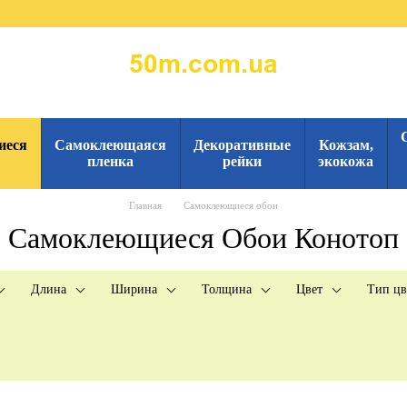
иеся
Самоклеющаяся
Декоративные
Кожзам,
пленка
рейки
экокожа
Главная
Самоклеющиеся обои
Самоклеющиеся Обои Конотоп
Длина
Ширина
Толщина
Цвет
Тип цв