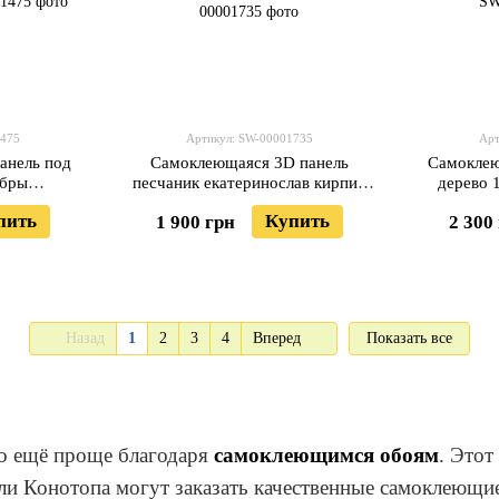
1475
Артикул: SW-00001735
Арт
анель под
Самоклеющаяся 3D панель
Самоклею
ебры
песчаник екатеринослав кирпич
дерево 
00001475
19600х700х3мм SW-00001735
пить
Купить
1 900 грн
2 300
Назад
1
2
3
4
Вперед
Показать все
ло ещё проще благодаря
самоклеющимся обоям
. Этот
ли Конотопа могут заказать качественные самоклеющие