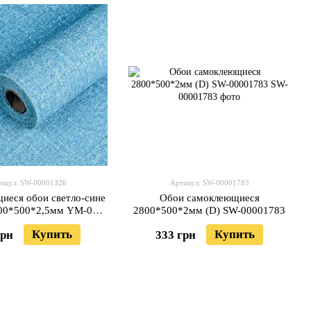
икул: SW-00001326
Артикул: SW-00001783
иеся обои светло-сине
Обои самоклеющиеся
00*500*2,5мм YM-03
2800*500*2мм (D) SW-00001783
HITE SW-00001326
Купить
Купить
грн
333 грн