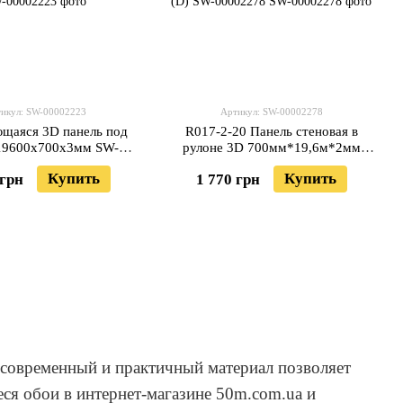
икул: SW-00002223
Артикул: SW-00002278
щаяся 3D панель под
R017-2-20 Панель стеновая в
19600х700х3мм SW-
рулоне 3D 700мм*19,6м*2мм
00002223
серебро (D) SW-00002278
Купить
Купить
 грн
1 770 грн
 современный и практичный материал позволяет
ся обои в интернет-магазине 50m.com.ua и