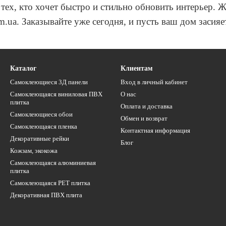
ех, кто хочет быстро и стильно обновить интерьер. 
.ua. Заказывайте уже сегодня, и пусть ваш дом засия
Каталог
Клиентам
Самоклеющиеся 3Д панели
Вход в личный кабинет
Самоклеющаяся виниловая ПВХ
О нас
плитка
Оплата и доставка
Самоклеющиеся обои
Обмен и возврат
Самоклеющаяся пленка
Контактная информация
Декоративные рейки
Блог
Кожзам, экокожа
Самоклеющаяся алюминиевая
плитка
Самоклеющаяся PET плитка
Декоративная ПВХ плита