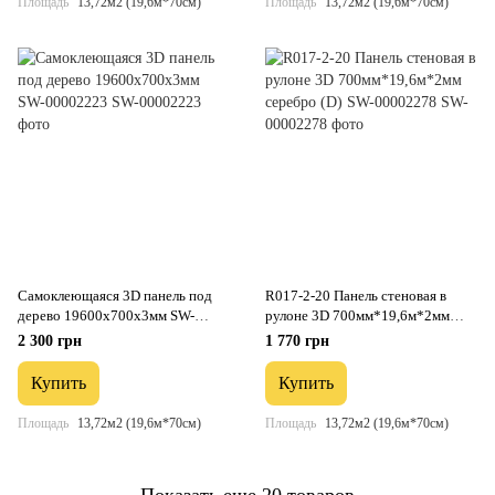
Площадь
13,72м2 (19,6м*70см)
Площадь
13,72м2 (19,6м*70см)
Самоклеющаяся 3D панель под
R017-2-20 Панель стеновая в
дерево 19600х700х3мм SW-
рулоне 3D 700мм*19,6м*2мм
00002223
серебро (D) SW-00002278
2 300 грн
1 770 грн
Купить
Купить
Площадь
13,72м2 (19,6м*70см)
Площадь
13,72м2 (19,6м*70см)
Показать еще 20 товаров