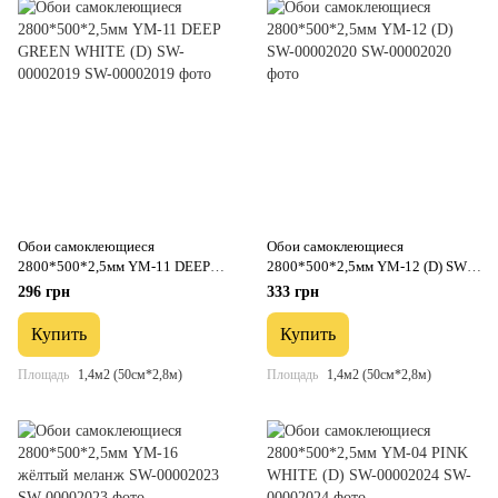
Обои самоклеющиеся
Обои самоклеющиеся
2800*500*2,5мм YM-11 DEEP
2800*500*2,5мм YM-12 (D) SW-
GREEN WHITE (D) SW-00002019
00002020
296 грн
333 грн
Купить
Купить
Площадь
1,4м2 (50см*2,8м)
Площадь
1,4м2 (50см*2,8м)