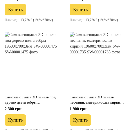
SW-00001469
Купить
Купить
Площадь
13,72м2 (19,6м*70см)
Площадь
13,72м2 (19,6м*70см)
Самоклеющаяся 3D панель под
Самоклеющаяся 3D панель
дерево цвета зебры
песчаник екатеринослав кирпич
19600х700х3мм SW-00001475
19600х700х3мм SW-00001735
2 300 грн
1 900 грн
Купить
Купить