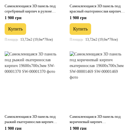
Самоклеющаяся 3D панель под
Самоклеющаяся 3D панель под
серебряный кирпич в рулоне
красный екатеринослав кирпич
19600x700x3мм (R017-3-20) SW-
19600x700x3мм SW-00001333
1 900 грн
1 900 грн
00001197
Купить
Купить
Площадь
13,72м2 (19,6м*70см)
Площадь
13,72м2 (19,6м*70см)
Самоклеющаяся 3D панель под
Самоклеющаяся 3D панель под
рыжий екатеринослав кирпич
коричневый кирпич
19600х700х3мм SW-00001370
екатеринослав 19600х700х3мм
1 900 грн
1 900 грн