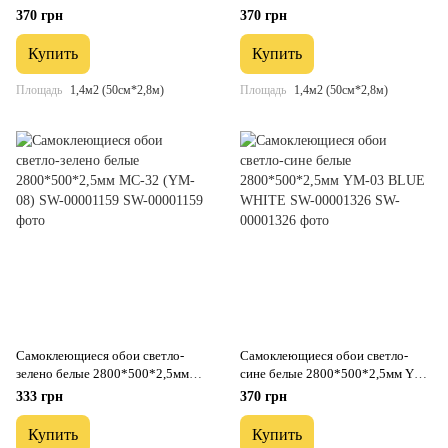
00002022
00001158
370 грн
370 грн
Купить
Купить
Площадь
1,4м2 (50см*2,8м)
Площадь
1,4м2 (50см*2,8м)
Самоклеющиеся обои светло-
Самоклеющиеся обои светло-
зелено белые 2800*500*2,5мм
сине белые 2800*500*2,5мм YM-
MC-32 (YM-08) SW-00001159
03 BLUE WHITE SW-00001326
333 грн
370 грн
Купить
Купить