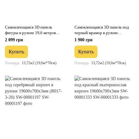
Самоклеющаяся 3D панель
Самоклеющаяся 3D панель под
фигуры в рулоне 19,6 метров
черный мрамор в рулоне
(R114-3-20) SW-00000872
19600x700x3мм (R061-3-20) SW-
2 099 грн
1 900 грн
00001196
Купить
Купить
Площадь
13,72м2 (19,6м*70см)
Площадь
13,72м2 (19,6м*70см)