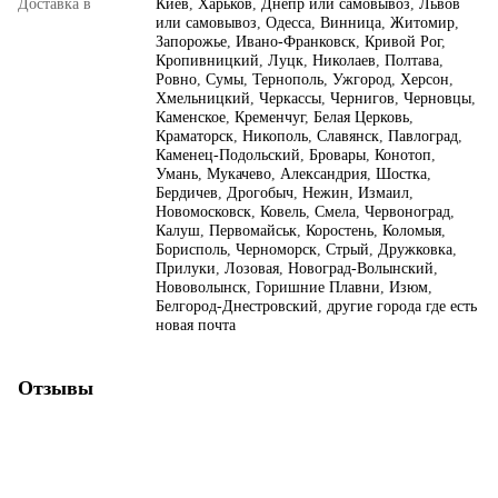
Доставка в
Киев
,
Харьков
,
Днепр или самовывоз
,
Львов
или самовывоз
,
Одесса
,
Винница
,
Житомир
,
Запорожье
,
Ивано-Франковск
,
Кривой Рог
,
Кропивницкий
,
Луцк
,
Николаев
,
Полтава
,
Ровно
,
Сумы
,
Тернополь
,
Ужгород
,
Херсон
,
Хмельницкий
,
Черкассы
,
Чернигов
,
Черновцы
,
Каменское
,
Кременчуг
,
Белая Церковь
,
Краматорск
,
Никополь
,
Славянск
,
Павлоград
,
Каменец-Подольский
,
Бровары
,
Конотоп
,
Умань
,
Мукачево
,
Александрия
,
Шостка
,
Бердичев
,
Дрогобыч
,
Нежин
,
Измаил
,
Новомосковск
,
Ковель
,
Смела
,
Червоноград
,
Калуш
,
Первомайськ
,
Коростень
,
Коломыя
,
Борисполь
,
Черноморск
,
Стрый
,
Дружковка
,
Прилуки
,
Лозовая
,
Новоград-Волынский
,
Нововолынск
,
Горишние Плавни
,
Изюм
,
Белгород-Днестровский
,
другие города где есть
новая почта
Отзывы