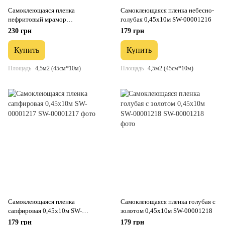
Самоклеющаяся пленка
Самоклеющаяся пленка небесно-
нефритовый мрамор
голубая 0,45х10м SW-00001216
серебрянные соты 0,45х10м SW-
230 грн
179 грн
00001215
Купить
Купить
Площадь
4,5м2 (45см*10м)
Площадь
4,5м2 (45см*10м)
Самоклеющаяся пленка
Самоклеющаяся пленка голубая с
сапфировая 0,45х10м SW-
золотом 0,45х10м SW-00001218
00001217
179 грн
179 грн