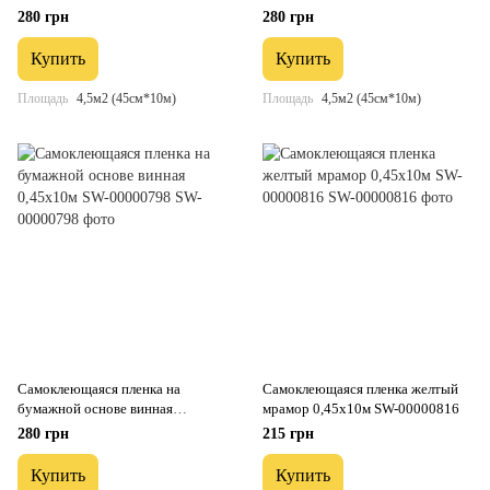
бордовая мозаика 0,45х10м SW-
0.45х10M SW-00000795
280 грн
280 грн
00000789
Купить
Купить
Площадь
4,5м2 (45см*10м)
Площадь
4,5м2 (45см*10м)
Самоклеющаяся пленка на
Самоклеющаяся пленка желтый
бумажной основе винная
мрамор 0,45х10м SW-00000816
0,45х10м SW-00000798
280 грн
215 грн
Купить
Купить