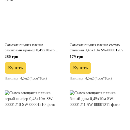
Самоклеющаяся пленка
Самоклеющаяся пленка светло-
оливковый мрамор 0,45х10м SW-
стальная 0,45х10м SW-00001209
00001203
280 грн
179 грн
Купить
Купить
Площадь
4,5м2 (45см*10м)
Площадь
4,5м2 (45см*10м)