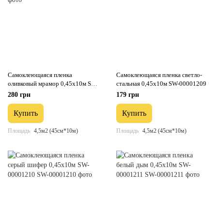
Самоклеющаяся пленка
Самоклеющаяся пленка светло-
оливковый мрамор 0,45х10м SW-
стальная 0,45х10м SW-00001209
00001203
280 грн
179 грн
Купить
Купить
Площадь
4,5м2 (45см*10м)
Площадь
4,5м2 (45см*10м)