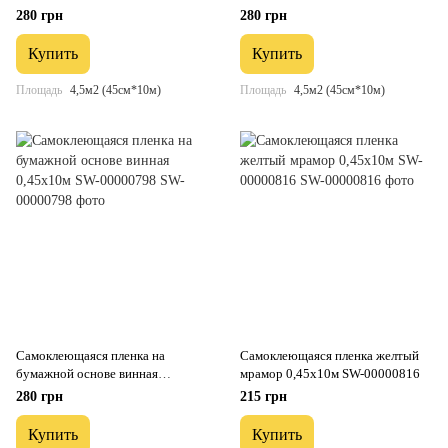
бордовая мозаика 0,45х10м SW-
0.45х10M SW-00000795
280 грн
280 грн
00000789
Купить
Купить
Площадь
4,5м2 (45см*10м)
Площадь
4,5м2 (45см*10м)
Самоклеющаяся пленка на
Самоклеющаяся пленка желтый
бумажной основе винная
мрамор 0,45х10м SW-00000816
0,45х10м SW-00000798
280 грн
215 грн
Купить
Купить