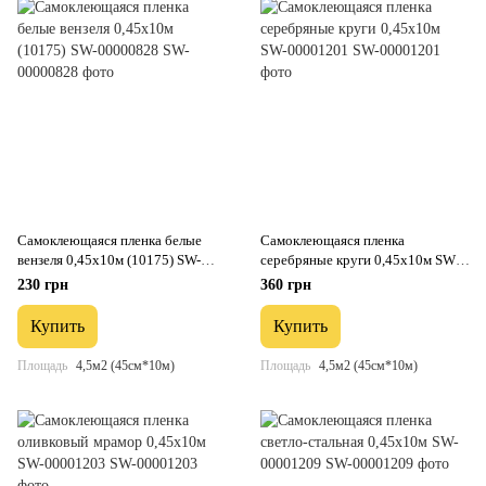
Самоклеющаяся пленка белые
Самоклеющаяся пленка
вензеля 0,45х10м (10175) SW-
серебряные круги 0,45х10м SW-
00000828
00001201
230 грн
360 грн
Купить
Купить
Площадь
4,5м2 (45см*10м)
Площадь
4,5м2 (45см*10м)