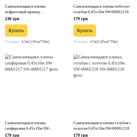
Самоклеющаяся пленка
Самоклеющаяся пленка небесно-
нефритовый мрамор
голубая 0,45х10м SW-00001216
серебрянные соты 0,45х10м SW-
230 грн
179 грн
00001215
Купить
Купить
Площадь
4,5м2 (45см*10м)
Площадь
4,5м2 (45см*10м)
Самоклеющаяся пленка
Самоклеющаяся пленка голубая с
сапфировая 0,45х10м SW-
золотом 0,45х10м SW-00001218
00001217
179 грн
179 грн